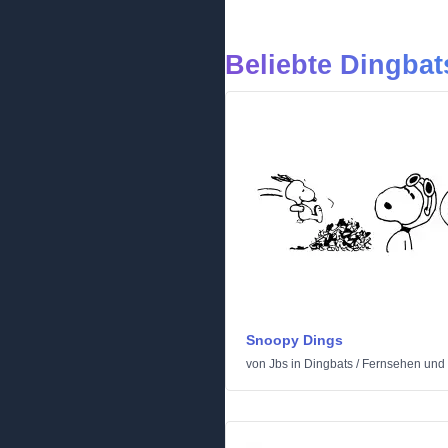
Beliebte Dingbat
Snoopy Dings
von
Jbs
in
Dingbats
/
Fernsehen und 