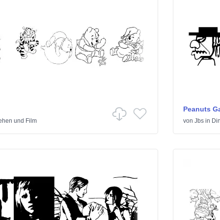
Peanuts G
ehen und Film
von
Jbs
in
Di