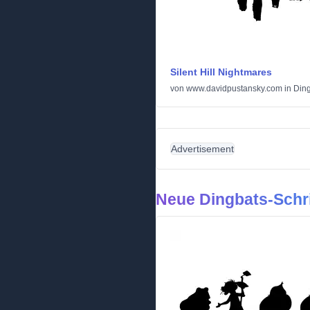
Silent Hill Nightmares
von
www.davidpustansky.com
in
Din
Advertisement
Neue Dingbats-Schri