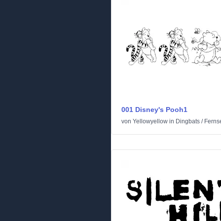
001 Disney's Pooh1
von
Yellowyellow
in
Dingbats
/
Ferns