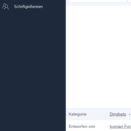
Schriftgießereien
Kategorie
Dingbats
›
Entworfen von
Iconian Fon