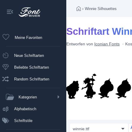
›
Winnie Silhouettes
Schriftart Win
Meine Favoriten
Entworfen von
Iconian Fonts
Kos
Neue Schriftarten
Beliebte Schriftarten
Random Schriftarten
Kategorien
Alphabetisch
Schriftstile
winnie.ttf