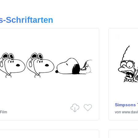
s-Schriftarten
Simpsons T
Film
von
www.davi