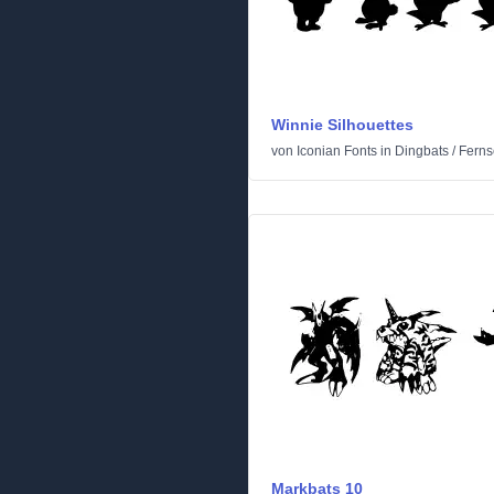
Winnie Silhouettes
von
Iconian Fonts
in
Dingbats
/
Ferns
Markbats 10