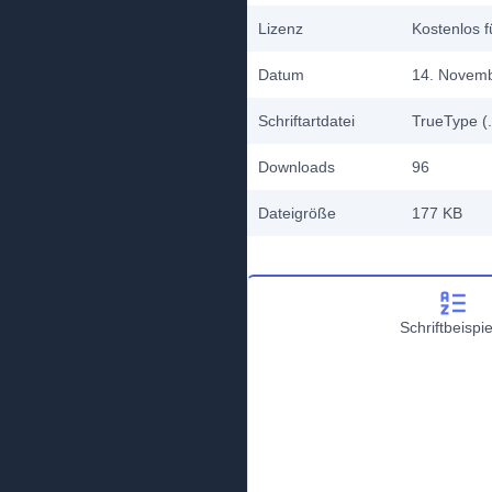
Lizenz
Kostenlos f
Datum
14. Novem
Schriftartdatei
TrueType (.
Downloads
96
Dateigröße
177 KB
Schriftbeispie