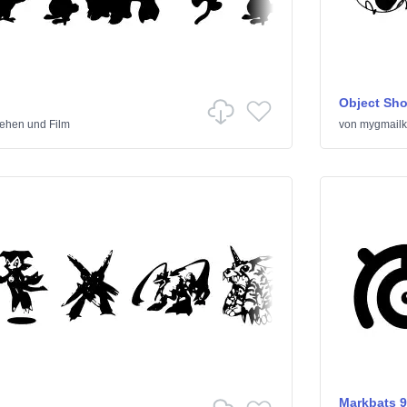
Object Sho
ehen und Film
von
mygmailk
Markbats 9