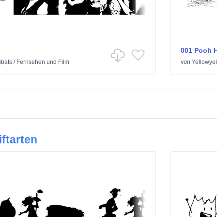
001 Pooh H
gbats
/
Fernsehen und Film
von
Yellowye
ftarten