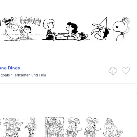
ang Dings
ngbats
/
Fernsehen und Film