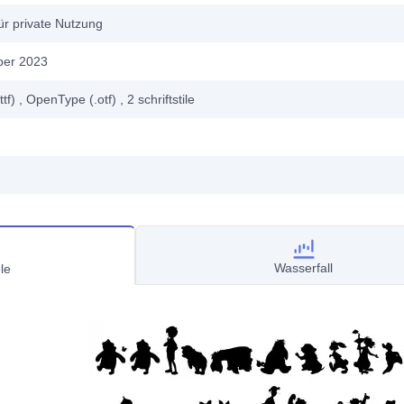
ür private Nutzung
ber 2023
ttf)
, OpenType (.otf)
, 2
schriftstile
Wasserfall
le