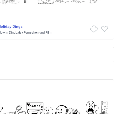
oliday Dings
llow
in
Dingbats
/
Fernsehen und Film