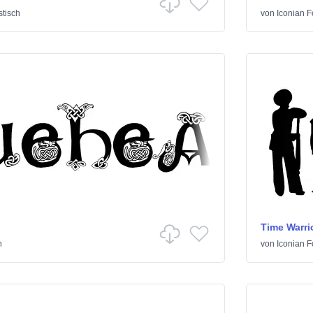
tisch
von
Iconian F
Time Warri
h
von
Iconian F