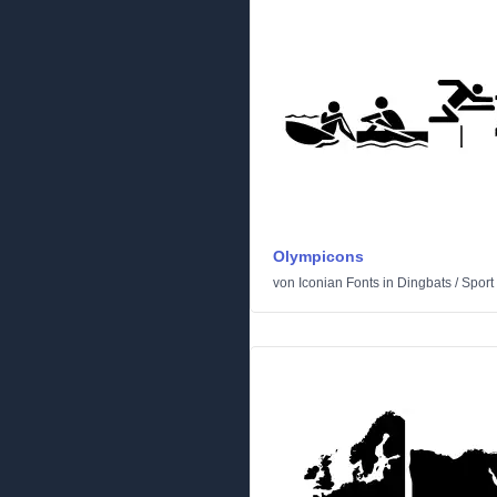
Olympicons
von
Iconian Fonts
in
Dingbats
/
Sport