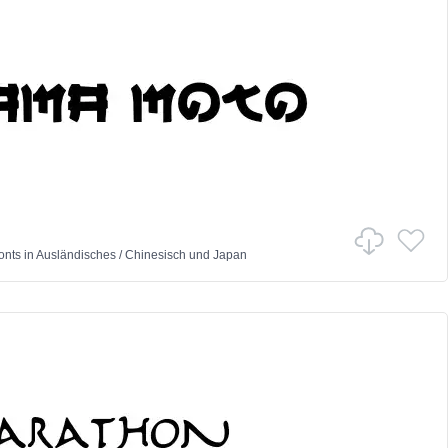
onts
in
Ausländisches
/
Chinesisch und Japan