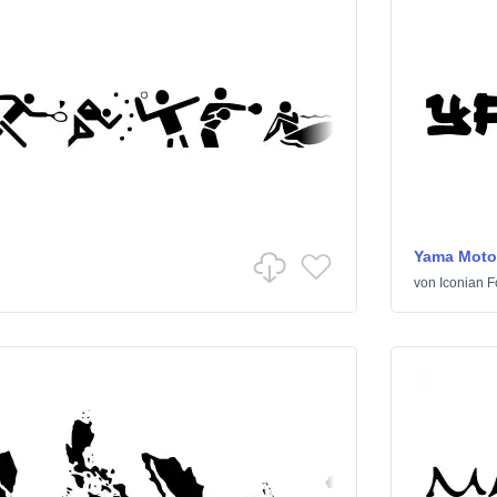
Yama Moto
von
Iconian F