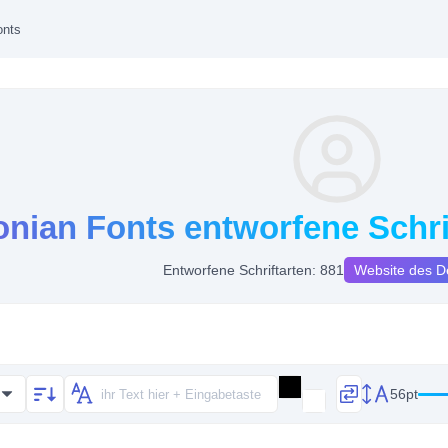
onts
onian Fonts entworfene Schri
Entworfene Schriftarten: 881
Website des D
56pt