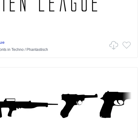
ue
onts
in
Techno
/
Phantastisch