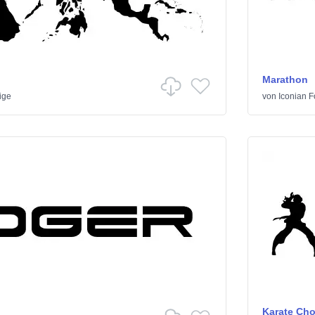
Marathon
ige
von
Iconian F
Karate Ch