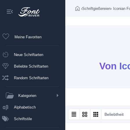
›
Schriftgießereien
›
Iconian F
Meine Favoriten
Neue Schriftarten
Von Ic
Beliebte Schriftarten
Random Schriftarten
Kategorien
Alphabetisch
Beliebtheit
Schriftstile