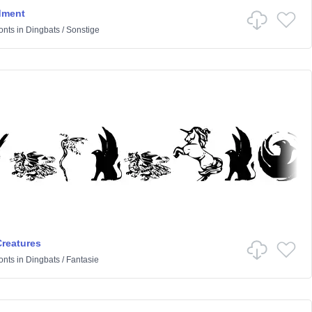
dment
onts
in
Dingbats
/
Sonstige
Creatures
onts
in
Dingbats
/
Fantasie