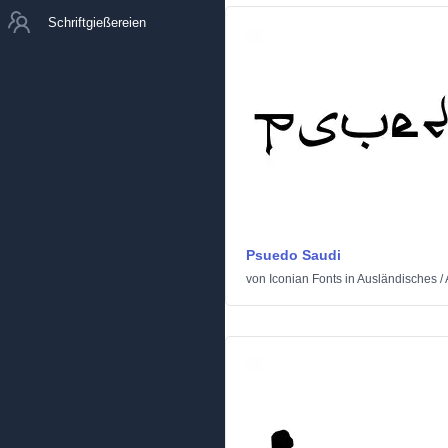
Schriftgießereien
Psuedo Saudi
von
Iconian Fonts
in
Ausländisches
/