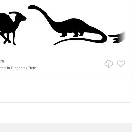
rs
onts
in
Dingbats
/
Tiere