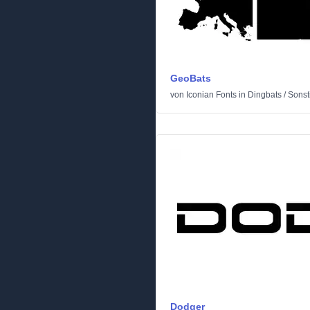
GeoBats
von
Iconian Fonts
in
Dingbats
/
Sonst
Dodger