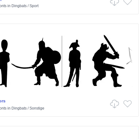
onts
in
Dingbats
/
Sport
ors
onts
in
Dingbats
/
Sonstige