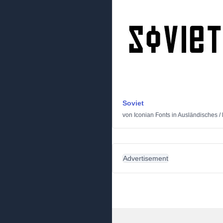
Soviet
von
Iconian Fonts
in
Ausländisches
/
Advertisement