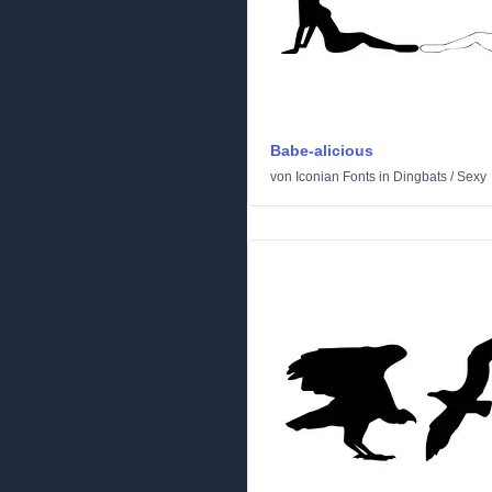
Babe-alicious
von
Iconian Fonts
in
Dingbats
/
Sexy