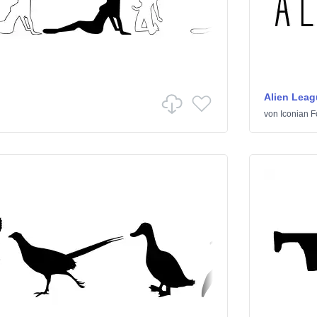
Alien Leag
von
Iconian F