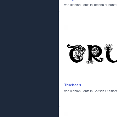
von
Iconian Fonts
in
Techno
/
Phantas
Trueheart
von
Iconian Fonts
in
Gotisch
/
Keltisc