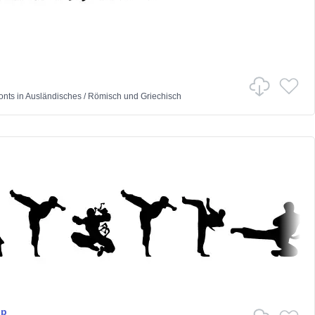
onts
in
Ausländisches
/
Römisch und Griechisch
op