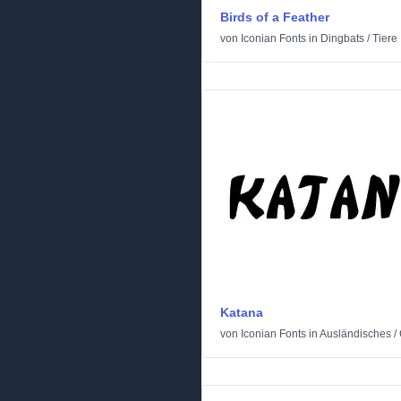
Birds of a Feather
von
Iconian Fonts
in
Dingbats
/
Tiere
Katana
von
Iconian Fonts
in
Ausländisches
/