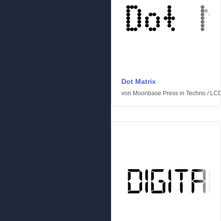
Dot Matrix
von
Moonbase Press
in
Techno
/
LC