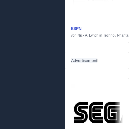
ESPN
von
Nick A. Lynch
in
Techno
/
Phantas
Advertisement