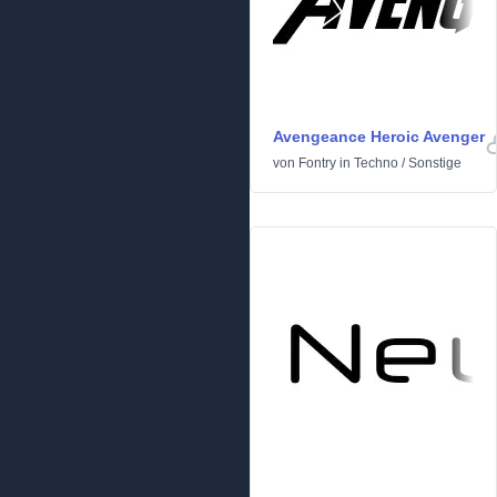
Avengeance Heroic Avenger
von
Fontry
in
Techno
/
Sonstige