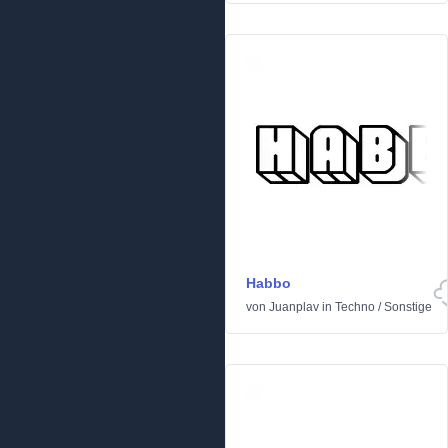
Habbo
von
Juanplav
in
Techno
/
Sonstige