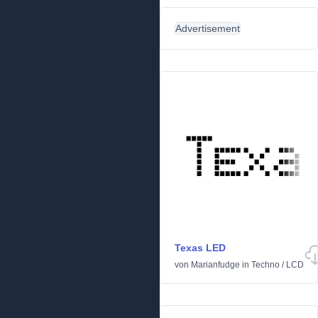
Advertisement
Texas LED
von
Marianfudge
in
Techno
/
LCD