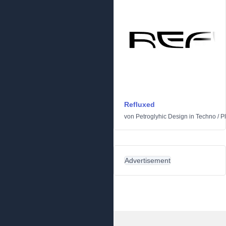
Refluxed
von
Petroglyhic Design
in
Techno
/
P
Advertisement