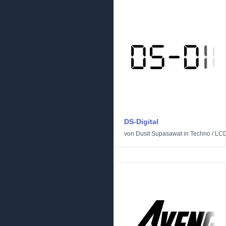
DS-Digital
von
Dusit Supasawat
in
Techno
/
LC