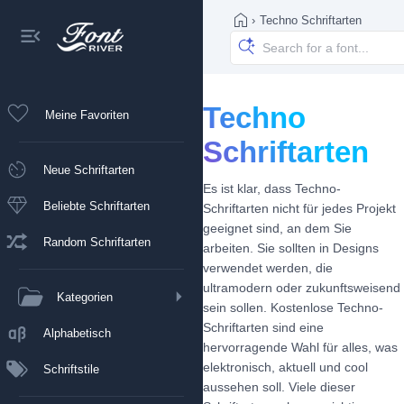
›
Techno Schriftarten
Techno
Meine Favoriten
Schriftarten
Neue Schriftarten
Es ist klar, dass Techno-
Beliebte Schriftarten
Schriftarten nicht für jedes Projekt
geeignet sind, an dem Sie
Random Schriftarten
arbeiten. Sie sollten in Designs
verwendet werden, die
ultramodern oder zukunftsweisend
Kategorien
sein sollen. Kostenlose Techno-
Schriftarten sind eine
Alphabetisch
hervorragende Wahl für alles, was
elektronisch, aktuell und cool
Schriftstile
aussehen soll. Viele dieser