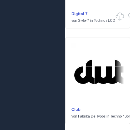
Digital 7
von
Style-7
in
Techno
/
LCD
Club
von
Fabrika De Typos
in
Techno
/
Son