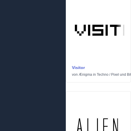
Visitor
von
Ænigma
in
Techno
/
Pixel und B