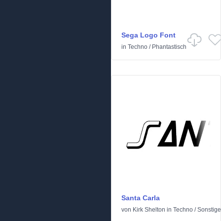
Sega Logo Font
in
Techno
/
Phantastisch
Santa Carla
von
Kirk Shelton
in
Techno
/
Sonstige