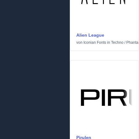
Alien League
von
Iconian Fonts
in
Techno
/
Phantas
Pirulen