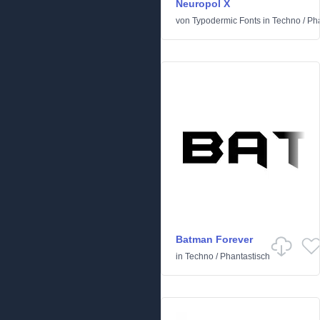
Neuropol X
von
Typodermic Fonts
in
Techno
/
Pha
Batman Forever
in
Techno
/
Phantastisch