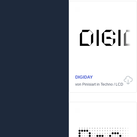
DIGIDAY
von
Pinisiart
in
Techno
/
LCD