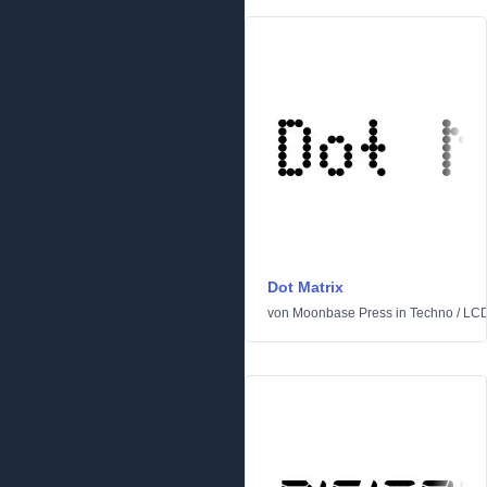
Dot Matrix
von
Moonbase Press
in
Techno
/
LC