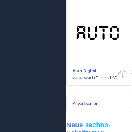
Auto Digital
von
anxaco
in
Techno
/
LCD
Advertisement
Neue Techno-