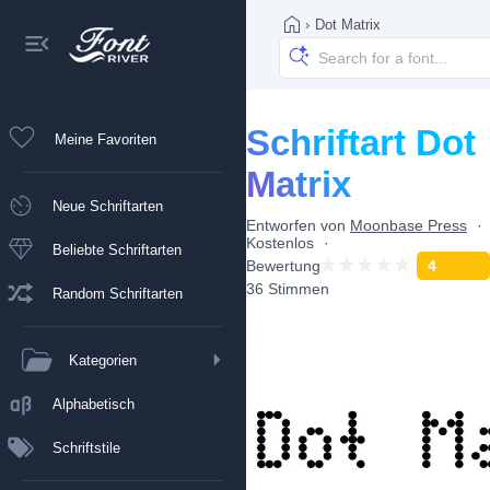
›
Dot Matrix
Schriftart Dot
Meine Favoriten
Matrix
Neue Schriftarten
Entworfen von
Moonbase Press
Kostenlos
Beliebte Schriftarten
Bewertung
4
36 Stimmen
Random Schriftarten
Kategorien
Alphabetisch
Schriftstile