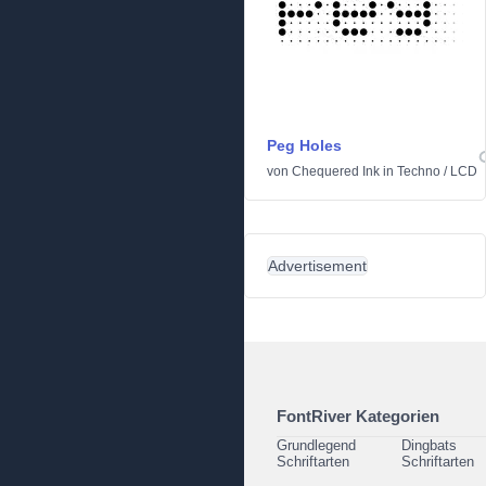
Peg Holes
von
Chequered Ink
in
Techno
/
LCD
Advertisement
FontRiver Kategorien
Grundlegend
Dingbats
Schriftarten
Schriftarten