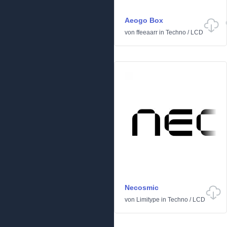
Aeogo Box
von
ffeeaarr
in
Techno
/
LCD
Necosmic
von
Limitype
in
Techno
/
LCD