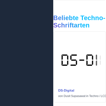
Beliebte Techno-
Schriftarten
DS-Digital
von
Dusit Supasawat
in
Techno
/
LC