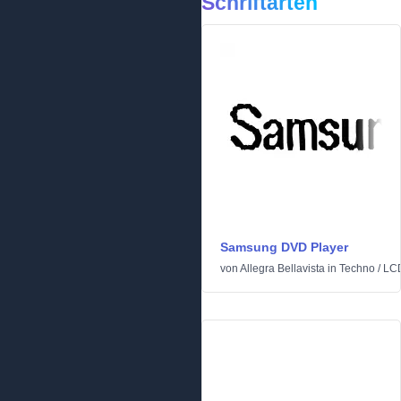
Schriftarten
Samsung DVD Player
von
Allegra Bellavista
in
Techno
/
LC