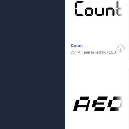
Count
von
Pinisiart
in
Techno
/
LCD