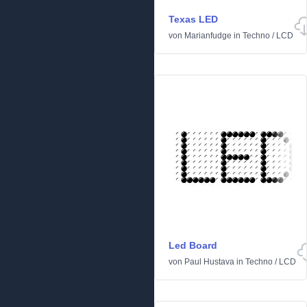
Texas LED
von
Marianfudge
in
Techno
/
LCD
Led Board
von
Paul Hustava
in
Techno
/
LCD