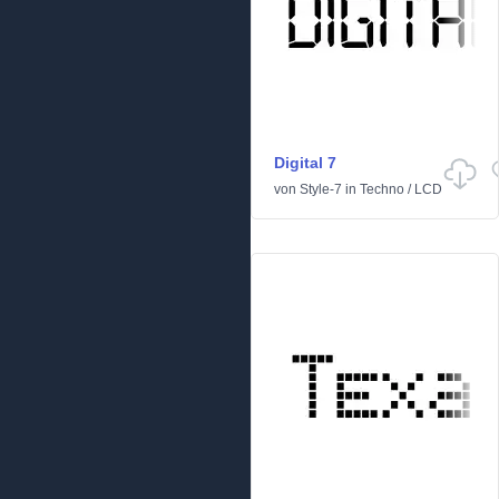
Digital 7
von
Style-7
in
Techno
/
LCD