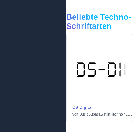
Beliebte Techno-
Schriftarten
DS-Digital
von
Dusit Supasawat
in
Techno
/
LC