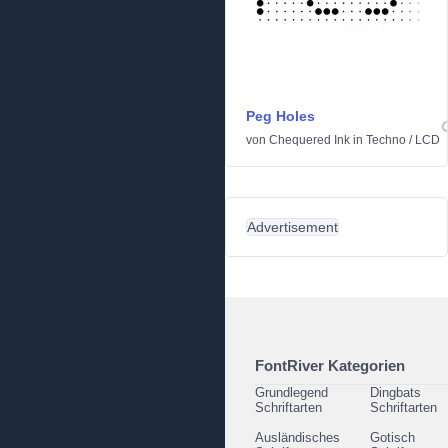
Peg Holes
von
Chequered Ink
in
Techno
/
LCD
Advertisement
FontRiver Kategorien
Grundlegend
Dingbats
Schriftarten
Schriftarten
Ausländisches
Gotisch