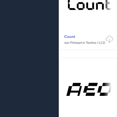
Count
von
Pinisiart
in
Techno
/
LCD