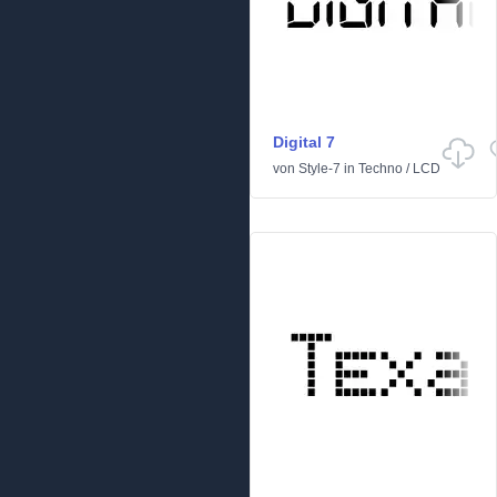
Digital 7
von
Style-7
in
Techno
/
LCD