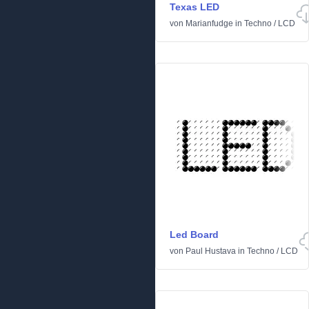
Texas LED
von
Marianfudge
in
Techno
/
LCD
Led Board
von
Paul Hustava
in
Techno
/
LCD