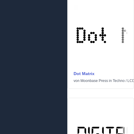
Dot Matrix
von
Moonbase Press
in
Techno
/
LC