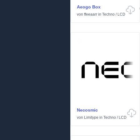
Aeogo Box
von
ffeeaarr
in
Techno
/
LCD
Necosmic
von
Limitype
in
Techno
/
LCD