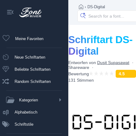
›
DS-Digital
Schriftart DS-
Meine Favoriten
Digital
Neue Schriftarten
Entworfen von
Dusit Supasawat
Shareware
Beliebte Schriftarten
Bewertung
4.5
131 Stimmen
Random Schriftarten
Kategorien
Alphabetisch
Schriftstile