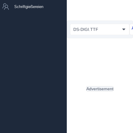
Schriftgießereien
DS-DIGI.TTF
Advertisement