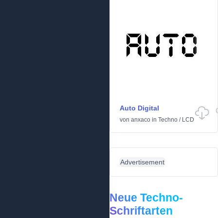
Auto Digital
von
anxaco
in
Techno
/
LCD
Advertisement
Neue Techno-
Schriftarten