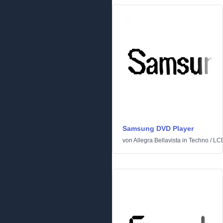
Samsung DVD Player
von
Allegra Bellavista
in
Techno
/
LC