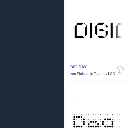
DIGIDAY
von
Pinisiart
in
Techno
/
LCD