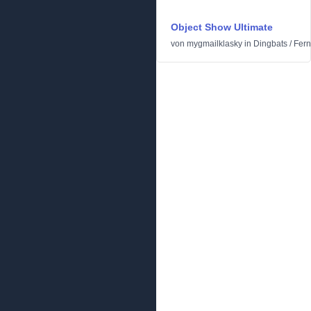
Object Show Ultimate
von
mygmailklasky
in
Dingbats
/
Fern