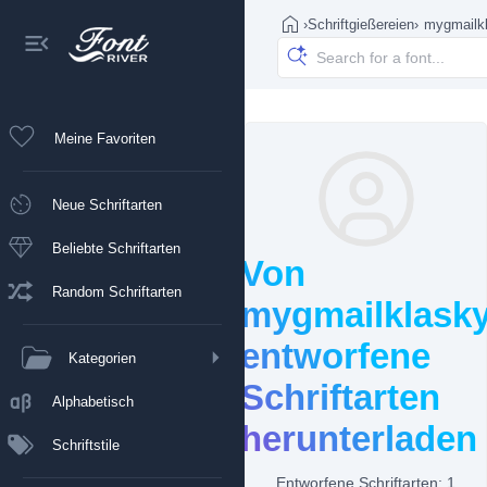
›
Schriftgießereien
›
mygmailk
Meine Favoriten
Neue Schriftarten
Beliebte Schriftarten
Von
Random Schriftarten
mygmailklask
entworfene
Kategorien
Schriftarten
Alphabetisch
herunterladen
Schriftstile
Entworfene Schriftarten: 1