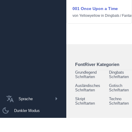
001 Once Upon a Time
von
Yellowyellow
in
Dingbats
/
Fanta
FontRiver Kategorien
Grundlegend
Dingbats
Schriftarten
Schriftarten
Ausländisches
Gotisch
Schriftarten
Schriftarten
Sprache
Skript
Techno
Schriftarten
Schriftarten
Dunkler Modus