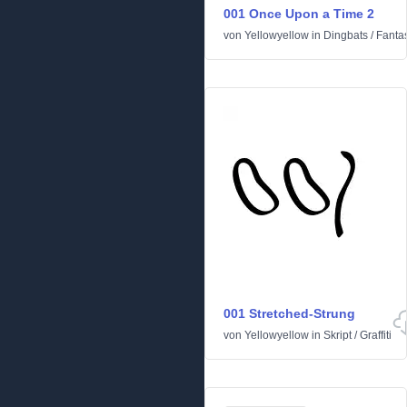
001 Once Upon a Time 2
von
Yellowyellow
in
Dingbats
/
Fanta
001 Stretched-Strung
von
Yellowyellow
in
Skript
/
Graffiti