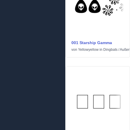
001 Starship Gamma
von
Yellowyellow
in
Dingbats
/
Außer