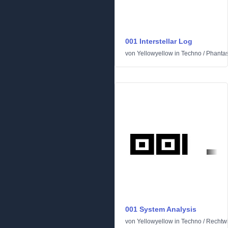
001 Interstellar Log
von
Yellowyellow
in
Techno
/
Phantas
001 System Analysis
von
Yellowyellow
in
Techno
/
Rechtwi