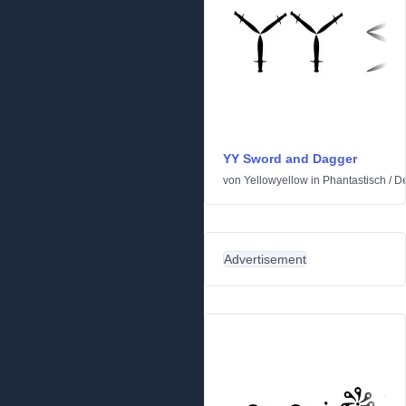
YY Sword and Dagger
von
Yellowyellow
in
Phantastisch
/
De
Advertisement