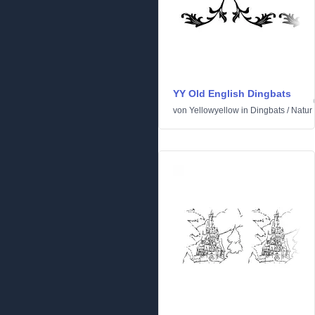
YY Old English Dingbats
von
Yellowyellow
in
Dingbats
/
Natur