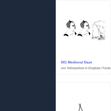
001 Medieval Daze
von
Yellowyellow
in
Dingbats
/
Fanta