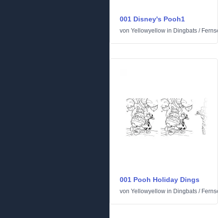
001 Disney's Pooh1
von
Yellowyellow
in
Dingbats
/
Ferns
001 Pooh Holiday Dings
von
Yellowyellow
in
Dingbats
/
Ferns