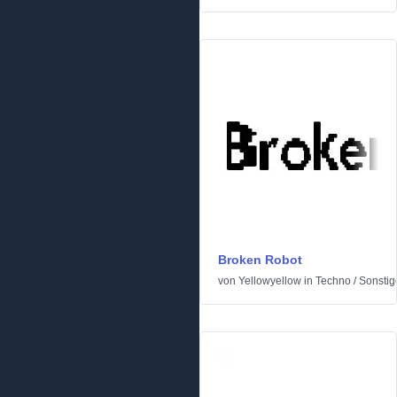
Broken Robot
von
Yellowyellow
in
Techno
/
Sonstig