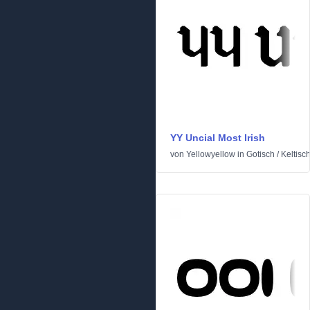
YY Uncial Most Irish
von
Yellowyellow
in
Gotisch
/
Keltisc