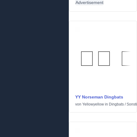
Advertisement
YY Norseman Dingbats
von
Yellowyellow
in
Dingbats
/
Sonst