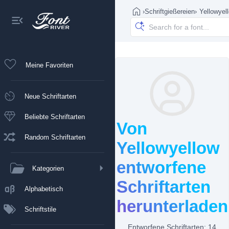
›
Schriftgießereien
›
Yellowyel
Meine Favoriten
Neue Schriftarten
Beliebte Schriftarten
Von
Random Schriftarten
Yellowyellow
entworfene
Kategorien
Schriftarten
Alphabetisch
herunterladen
Schriftstile
Entworfene Schriftarten: 14