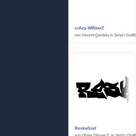
crAzy-WRiterZ
von
Vincent Quintela
in
Skript
/
Graffit
ReskaGraf
von
Olivier Zitoune D.
in
Skript
/
Graffi