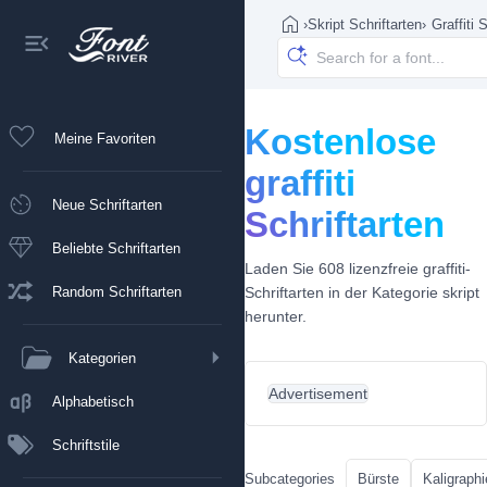
›
Skript Schriftarten
›
Graffiti 
Kostenlose
Meine Favoriten
graffiti
Neue Schriftarten
Schriftarten
Beliebte Schriftarten
Laden Sie 608 lizenzfreie graffiti-
Random Schriftarten
Schriftarten in der Kategorie skript
herunter.
Kategorien
Advertisement
Alphabetisch
Schriftstile
Subcategories
Bürste
Kaligraphi