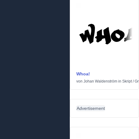
Whoa!
von
Johan Waldenström
in
Skript
/
Gra
Advertisement