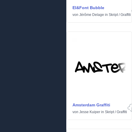
El&Font Bubble
von
Jérôme Delage
in
Skript
/
Graffiti
Amsterdam Graffiti
von
Jesse Kuiper
in
Skript
/
Graffiti