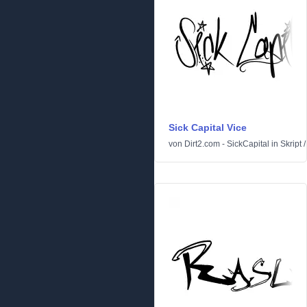
Sick Capital Vice
von
Dirt2.com - SickCapital
in
Skript