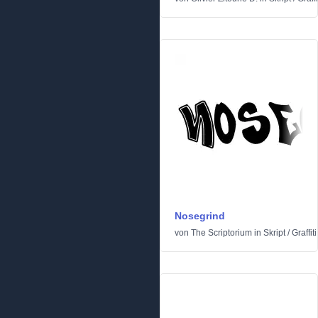
Nosegrind
von
The Scriptorium
in
Skript
/
Graffiti