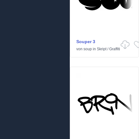
Souper 3
von
soup
in
Skript
/
Graffiti