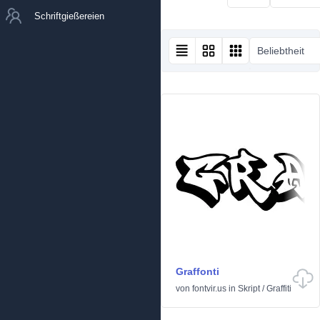
Schriftgießereien
Beliebtheit
Graffonti
von
fontvir.us
in
Skript
/
Graffiti