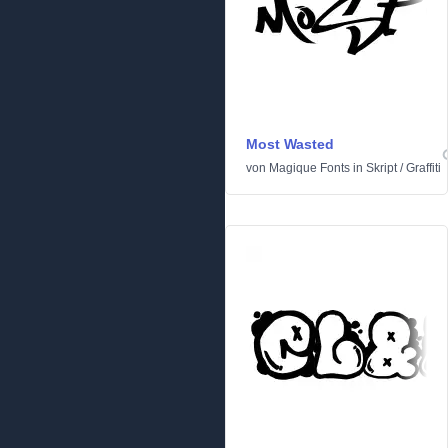
Most Wasted
von
Magique Fonts
in
Skript
/
Graffiti