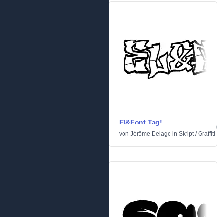
El&Font Tag!
von
Jérôme Delage
in
Skript
/
Graffiti