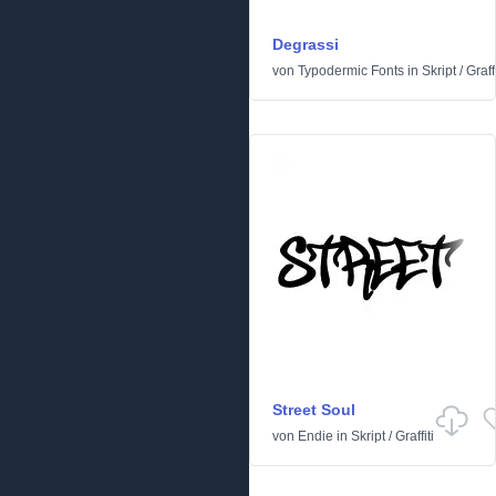
Degrassi
von
Typodermic Fonts
in
Skript
/
Graffi
Street Soul
von
Endie
in
Skript
/
Graffiti