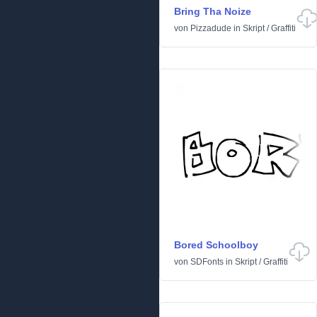
Bring Tha Noize
von
Pizzadude
in
Skript
/
Graffiti
Bored Schoolboy
von
SDFonts
in
Skript
/
Graffiti