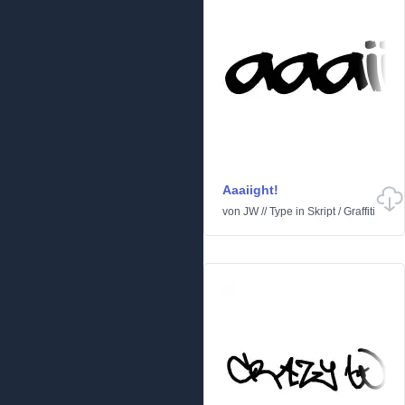
Aaaiight!
von
JW // Type
in
Skript
/
Graffiti