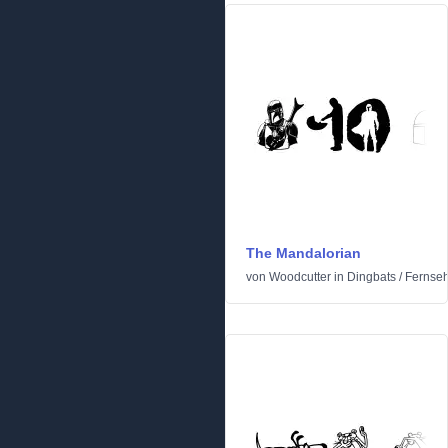
The Mandalorian
von
Woodcutter
in
Dingbats
/
Fernseh