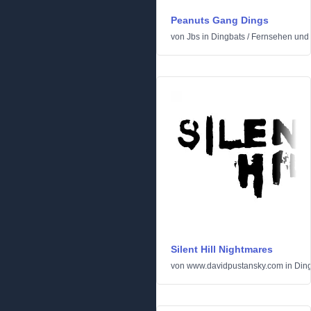
Peanuts Gang Dings
von
Jbs
in
Dingbats
/
Fernsehen und 
Silent Hill Nightmares
von
www.davidpustansky.com
in
Din