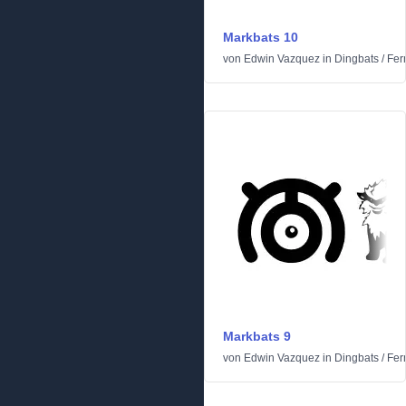
Markbats 10
von
Edwin Vazquez
in
Dingbats
/
Fer
Markbats 9
von
Edwin Vazquez
in
Dingbats
/
Fer