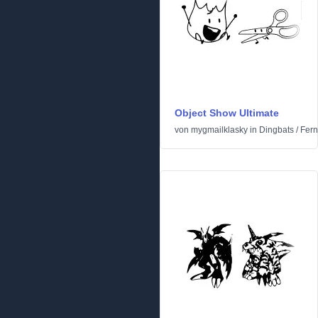
Object Show Ultimate
von
mygmailklasky
in
Dingbats
/
Fern