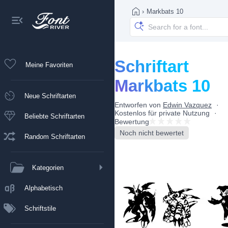
›
Markbats 10
Schriftart
Meine Favoriten
Markbats 10
Neue Schriftarten
Entworfen von
Edwin Vazquez
Kostenlos für private Nutzung
Beliebte Schriftarten
Bewertung
Noch nicht bewertet
Random Schriftarten
Kategorien
Alphabetisch
Schriftstile