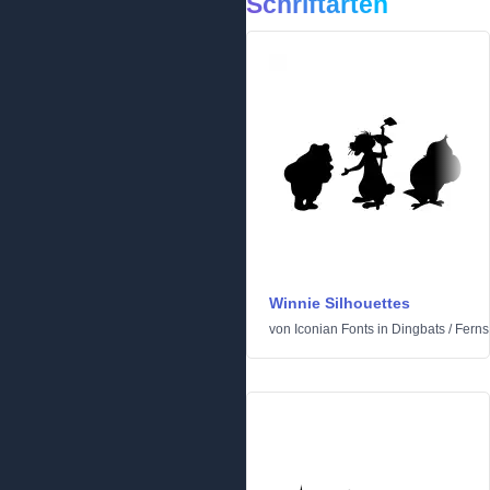
Schriftarten
Winnie Silhouettes
von
Iconian Fonts
in
Dingbats
/
Ferns