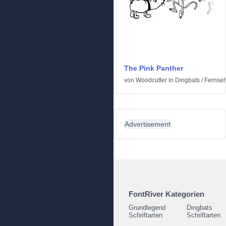
The Pink Panther
von
Woodcutter
in
Dingbats
/
Fernseh
Advertisement
FontRiver Kategorien
Grundlegend
Dingbats
Schriftarten
Schriftarten