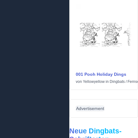
001 Pooh Holiday Dings
von
Yellowyellow
in
Dingbats
/
Ferns
Advertisement
Neue Dingbats-