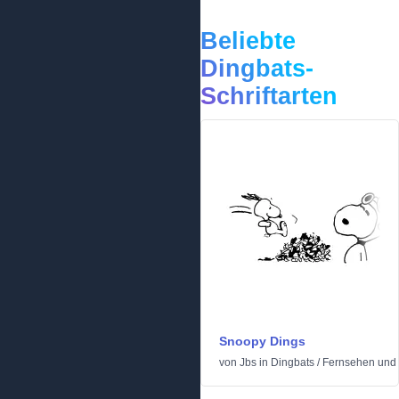
Beliebte
Dingbats-
Schriftarten
Snoopy Dings
von
Jbs
in
Dingbats
/
Fernsehen und 