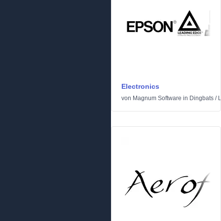
Electronics
von
Magnum Software
in
Dingbats
/