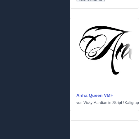
Anha Queen VMF
von
Vicky Mardian
in
Skript
/
Kaligrap