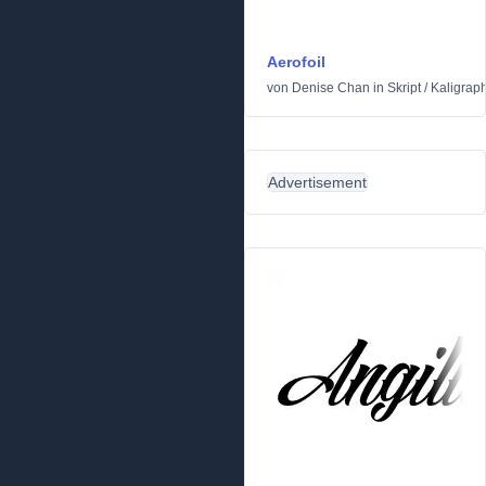
Aerofoil
von
Denise Chan
in
Skript
/
Kaligrap
Advertisement