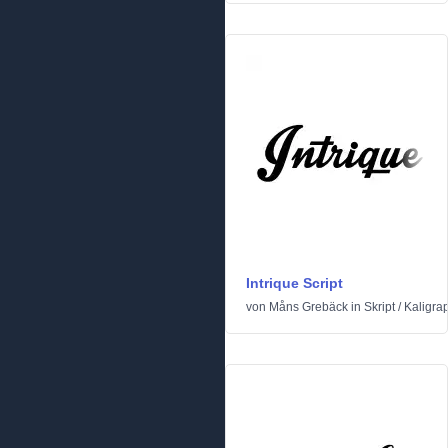
Intrique Script
von
Måns Grebäck
in
Skript
/
Kaligra