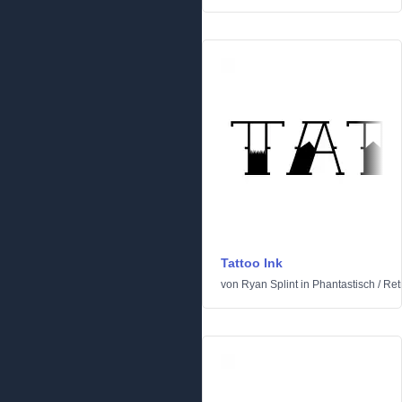
Tattoo Ink
von
Ryan Splint
in
Phantastisch
/
Ret