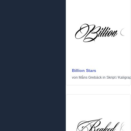
Billion Stars
von
Måns Grebäck
in
Skript
/
Kaligra