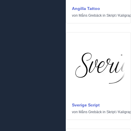
Angilla Tattoo
von
Måns Grebäck
in
Skript
/
Kaligra
Sverige Script
von
Måns Grebäck
in
Skript
/
Kaligra