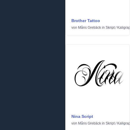
Brother Tattoo
von
Måns Grebäck
in
Skript
/
Kaligra
Nina Script
von
Måns Grebäck
in
Skript
/
Kaligra