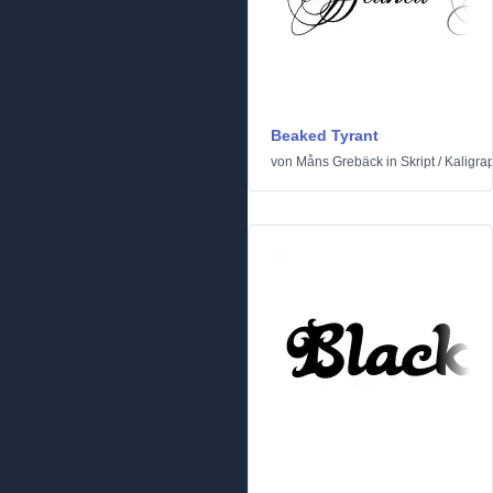
Beaked Tyrant
von
Måns Grebäck
in
Skript
/
Kaligra