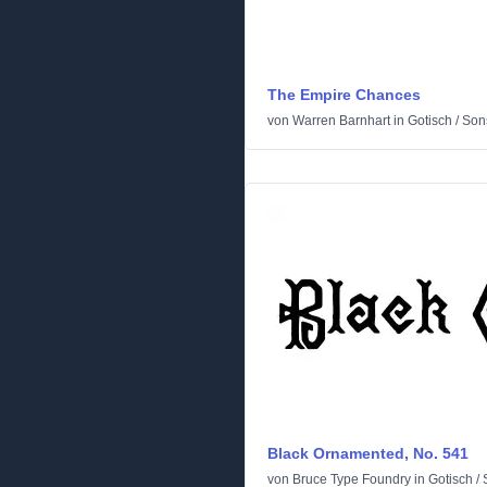
The Empire Chances
von
Warren Barnhart
in
Gotisch
/
Son
Black Ornamented, No. 541
von
Bruce Type Foundry
in
Gotisch
/