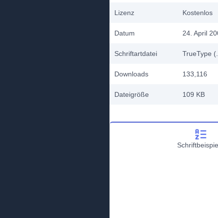
Lizenz
Kostenlos
Datum
24. April 2
Schriftartdatei
TrueType (.
Downloads
133,116
Dateigröße
109 KB
Schriftbeispie