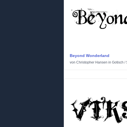
Beyond Wonderland
von
Christopher Hansen
in
Gotisch
/