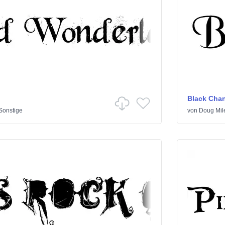
Black Cha
Sonstige
von
Doug Mil