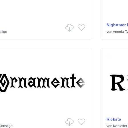
Nighttmer 
stige
von
Amorfa T
Ricksta
Sonstige
von
twinletter