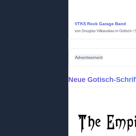
VTKS Rock Garage Band
von
Douglas Vitkauskas
in
Gotisch
/
Advertisement
Neue Gotisch-Schrif