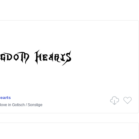
earts
elove
in
Gotisch
/
Sonstige