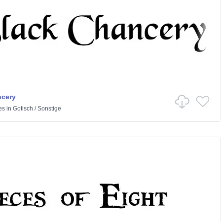
ncery
es
in
Gotisch
/
Sonstige