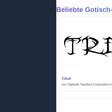
Beliebte Gotisch-
Tribal
von
Vigilante Typeface Corporation
i