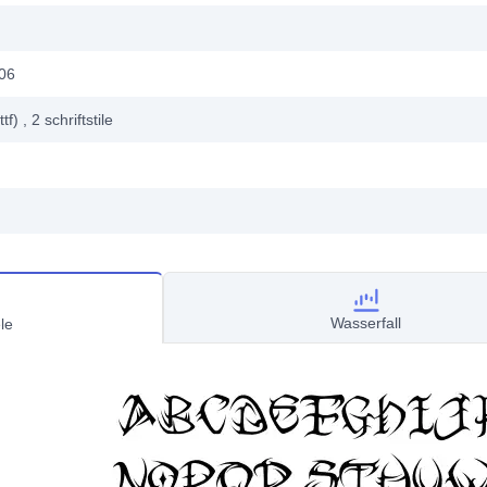
006
ttf)
, 2
schriftstile
Wasserfall
le