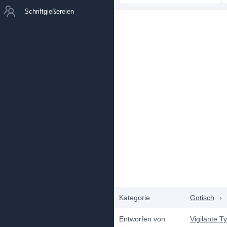
Schriftgießereien
Kategorie
Gotisch
›
Entworfen von
Vigilante T