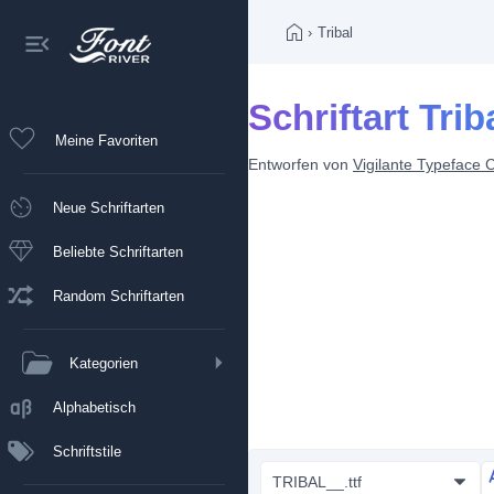
›
Tribal
Schriftart Trib
Meine Favoriten
Entworfen von
Vigilante Typeface 
Neue Schriftarten
Beliebte Schriftarten
Random Schriftarten
Kategorien
Alphabetisch
Schriftstile
TRIBAL__.ttf