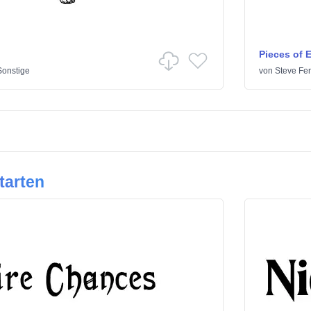
Pieces of 
Sonstige
von
Steve Fer
tarten