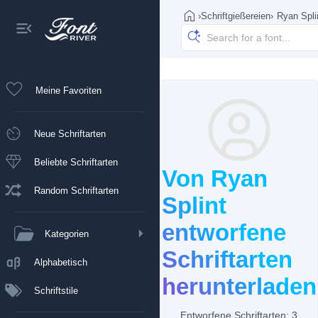
›
Schriftgießereien
›
Ryan Spli
Meine Favoriten
Neue Schriftarten
Beliebte Schriftarten
Von Ryan
Random Schriftarten
Splint
entworfene
Kategorien
Schriftarten
Alphabetisch
herunterladen
Schriftstile
Entworfene Schriftarten: 3