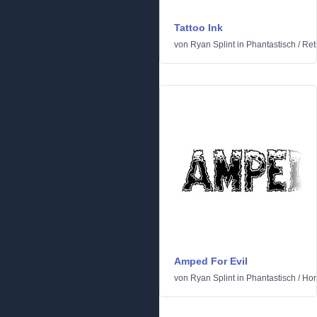
Tattoo Ink
von
Ryan Splint
in
Phantastisch
/
Ret
Amped For Evil
von
Ryan Splint
in
Phantastisch
/
Hor