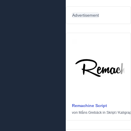
Advertisement
Remachine Script
von
Måns Grebäck
in
Skript
/
Kaligra