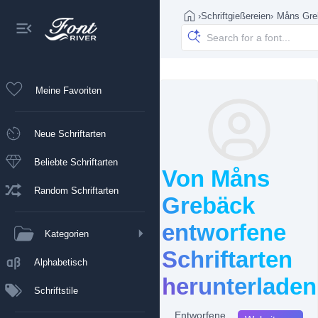
›
Schriftgießereien
›
Måns Gre
Meine Favoriten
Neue Schriftarten
Beliebte Schriftarten
Von Måns
Random Schriftarten
Grebäck
entworfene
Kategorien
Schriftarten
Alphabetisch
herunterladen
Schriftstile
Entworfene