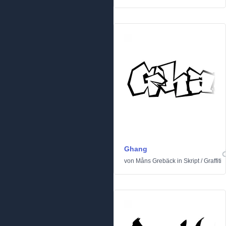
Ghang
von
Måns Grebäck
in
Skript
/
Graffiti