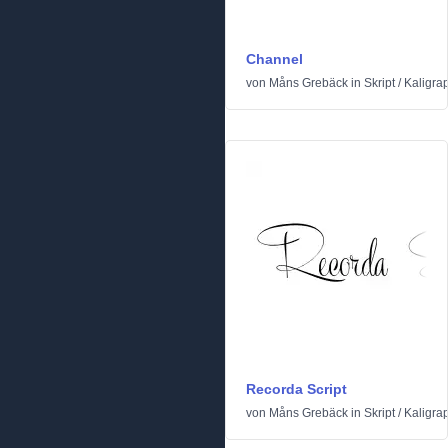
Channel
von
Måns Grebäck
in
Skript
/
Kaligra
Recorda Script
von
Måns Grebäck
in
Skript
/
Kaligra