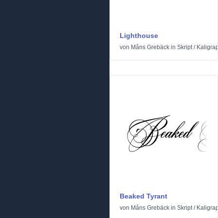
Lighthouse
von
Måns Grebäck
in
Skript
/
Kaligra
Beaked Tyrant
von
Måns Grebäck
in
Skript
/
Kaligra