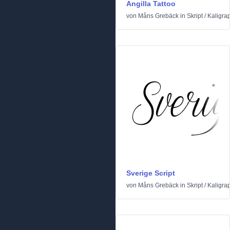
Angilla Tattoo
von
Måns Grebäck
in
Skript
/
Kaligra
Sverige Script
von
Måns Grebäck
in
Skript
/
Kaligra