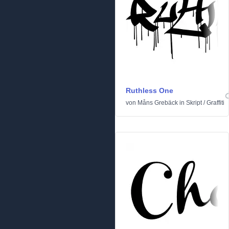
Ruthless One
von
Måns Grebäck
in
Skript
/
Graffiti