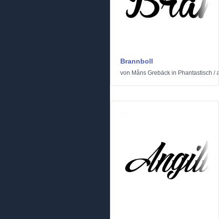
Brannboll
von
Måns Grebäck
in
Phantastisch
/