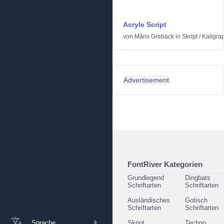
Acryle Script
von
Måns Grebäck
in
Skript
/
Kaligra
Advertisement
FontRiver Kategorien
Grundlegend
Dingbats
Schriftarten
Schriftarten
Ausländisches
Gotisch
Schriftarten
Schriftarten
Sprache
Skript
Techno