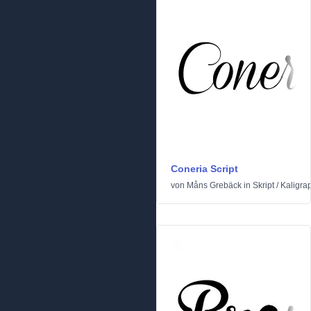
Coneria Script
von
Måns Grebäck
in
Skript
/
Kaligra