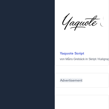
Yaquote Script
von
Måns Grebäck
in
Skript
/
Kaligra
Advertisement