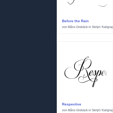
Before the Rain
von
Måns Grebäck
in
Skript
/
Kaligra
Respective
von
Måns Grebäck
in
Skript
/
Kaligra