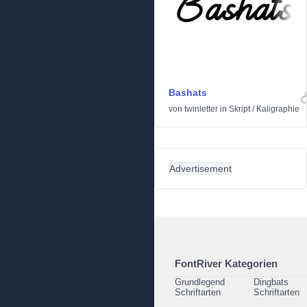
Bashats
von
twinletter
in
Skript
/
Kaligraphie
Advertisement
FontRiver Kategorien
Grundlegend
Dingbats
Schriftarten
Schriftarten