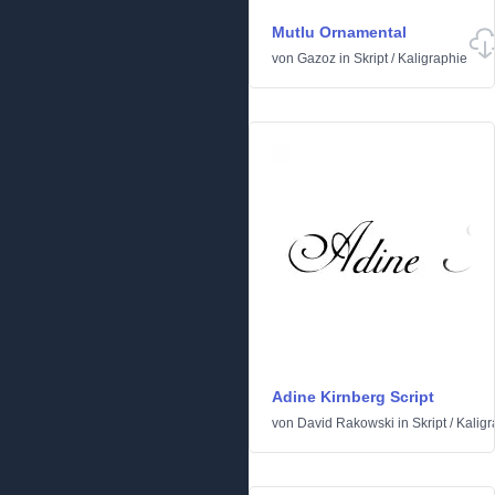
Mutlu Ornamental
von
Gazoz
in
Skript
/
Kaligraphie
Adine Kirnberg Script
von
David Rakowski
in
Skript
/
Kaligr