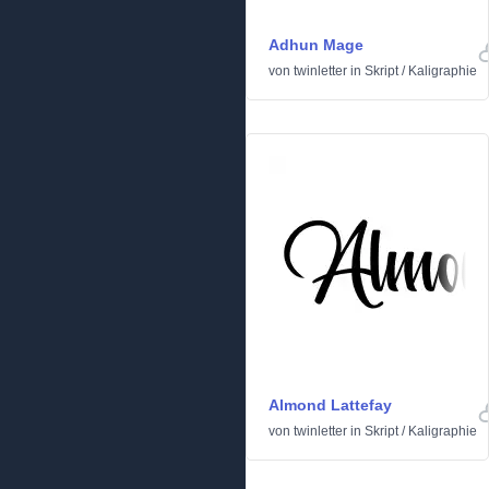
Adhun Mage
von
twinletter
in
Skript
/
Kaligraphie
Almond Lattefay
von
twinletter
in
Skript
/
Kaligraphie