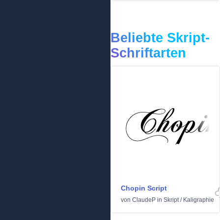
Beliebte Skript-
Schriftarten
Chopin Script
von
ClaudeP
in
Skript
/
Kaligraphie