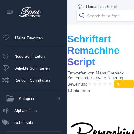
›
Remachine Script
Schriftart
Meine Favoriten
Remachine
Neue Schriftarten
Script
Beliebte Schriftarten
Entworfen von
Måns Grebäck
Kostenlos für private Nutzung
Random Schriftarten
Bewertung
5
13 Stimmen
Kategorien
Alphabetisch
Schriftstile