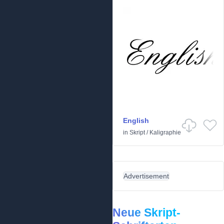
English
in
Skript
/
Kaligraphie
Advertisement
Neue Skript-