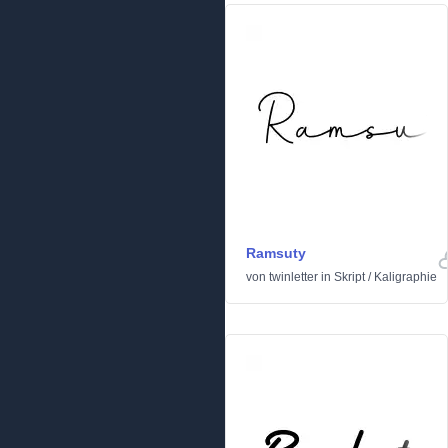
Ramsuty
von
twinletter
in
Skript
/
Kaligraphie