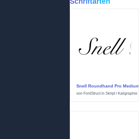
Schriftarten
Snell Roundhand Pro Mediu
von
FontStruct
in
Skript
/
Kaligraphie