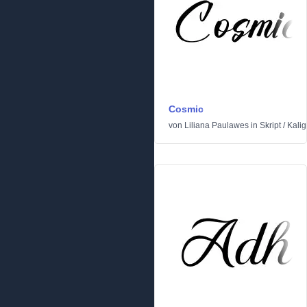
Cosmic
von
Liliana Paulawes
in
Skript
/
Kalig