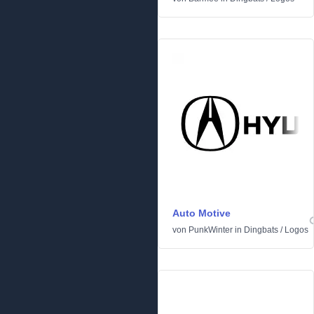
Auto Motive
von
PunkWinter
in
Dingbats
/
Logos