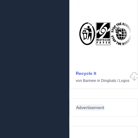
Recycle It
von
Barmee
in
Dingbats
/
Logos
Advertisement