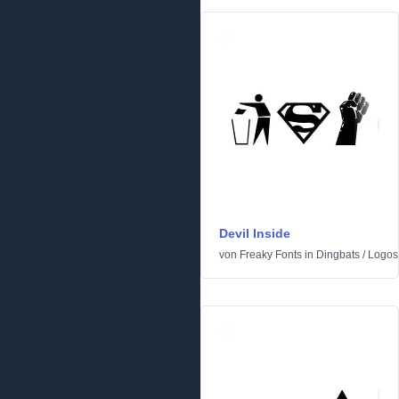
Devil Inside
von
Freaky Fonts
in
Dingbats
/
Logos