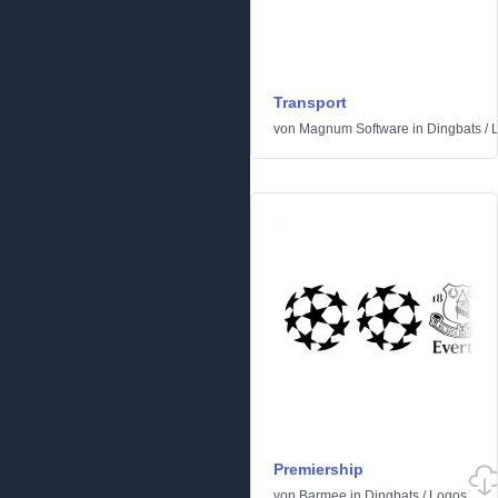
Transport
von
Magnum Software
in
Dingbats
/
Premiership
von
Barmee
in
Dingbats
/
Logos