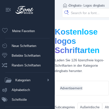
›
Dingbats
›
Logos dingbats
Kostenlose
Meine Favoriten
logos
Neue Schriftarten
Schriftarten
Beliebte Schriftarten
Laden Sie 126 lizenzfreie logos-
Random Schriftarten
Schriftarten in der Kategorie
dingbats herunter.
Kategorien
Advertisement
Alphabetisch
Schriftstile
Subcategories
Außerirdische
Al