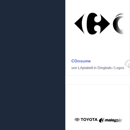
COnsume
von
LAplakett
in
Dingbats
/
Logos