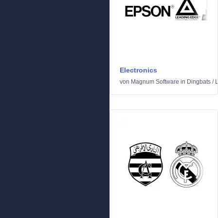
Electronics
von
Magnum Software
in
Dingbats
/