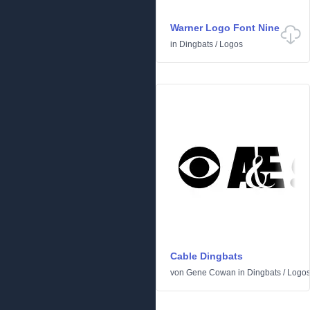
Warner Logo Font Nine
in
Dingbats
/
Logos
Cable Dingbats
von
Gene Cowan
in
Dingbats
/
Logo