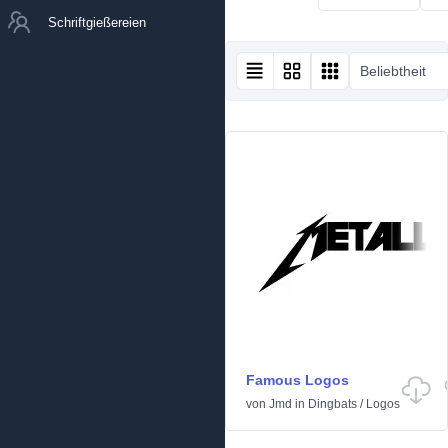
Schriftgießereien
Beliebtheit
Famous Logos
von
Jmd
in
Dingbats
/
Logos