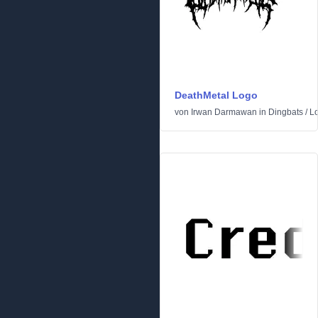
DeathMetal Logo
von
Irwan Darmawan
in
Dingbats
/
L