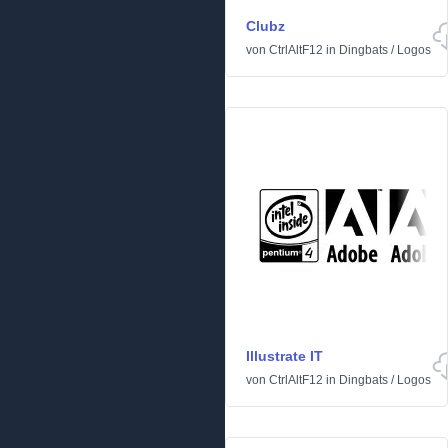
Clubz
von
CtrlAltF12
in
Dingbats
/
Logos
Illustrate IT
von
CtrlAltF12
in
Dingbats
/
Logos