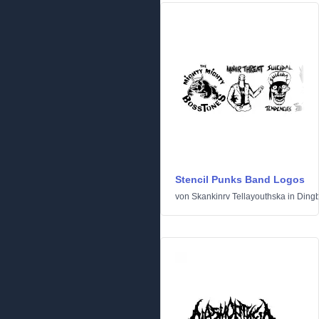
Stencil Punks Band Logos
von
Skankinrv Tellayouthska
in
Dingb