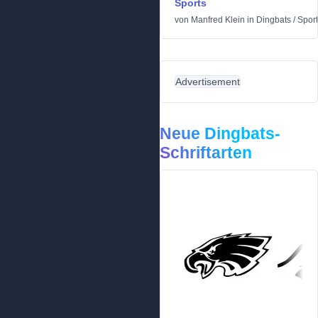
Sports
von
Manfred Klein
in
Dingbats
/
Sport
Advertisement
Neue Dingbats-
Schriftarten