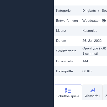
Kategorie
Dingbats
›
Spo
Entworfen von
Woodcutter
Lizenz
Kostenlos
Datum
26. Juli 2022
OpenType (.otf)
Schriftartdatei
1
schriftstil
Downloads
144
Dateigröße
86 KB
Wasserfall
Z
Schriftbeispiele