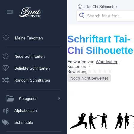
›
Tai-Chi Silhouette
Schriftart Tai-
Meine Favoriten
Chi Silhouette
Neue Schriftarten
Entworfen von
Woodcutter
Kostenlos
Beliebte Schriftarten
Bewertung
Noch nicht bewertet
Random Schriftarten
Kategorien
Alphabetisch
Schriftstile