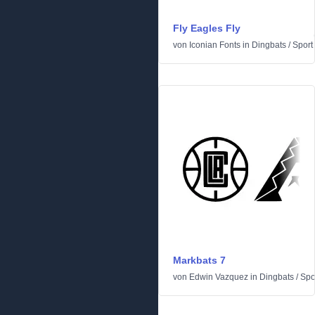
Fly Eagles Fly
von
Iconian Fonts
in
Dingbats
/
Sport
Markbats 7
von
Edwin Vazquez
in
Dingbats
/
Spo