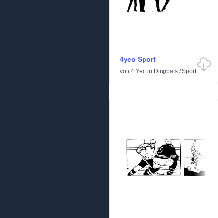
4yeo Sport
von
4 Yeo
in
Dingbats
/
Sport