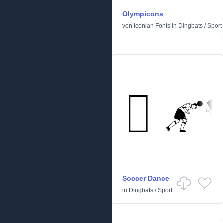
Olympicons
von
Iconian Fonts
in
Dingbats
/
Sport
Soccer Dance
in
Dingbats
/
Sport