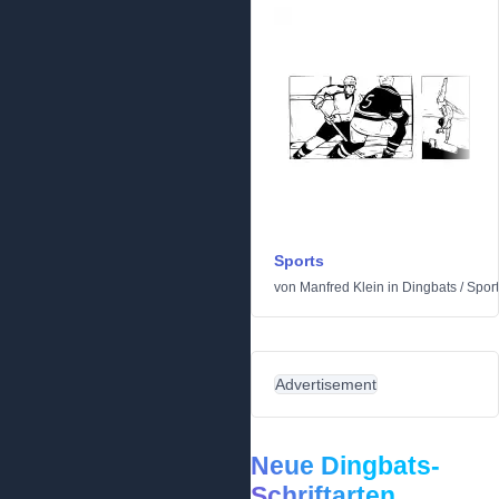
Sports
von
Manfred Klein
in
Dingbats
/
Sport
Advertisement
Neue Dingbats-
Schriftarten