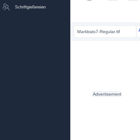
Schriftgießereien
Markbats7-Regular.ttf
Advertisement