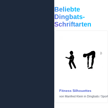
Beliebte
Dingbats-
Schriftarten
Fitness Silhouettes
von
Manfred Klein
in
Dingbats
/
Sport