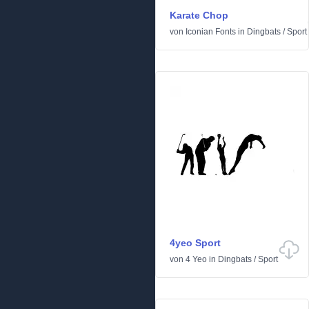
Karate Chop
von
Iconian Fonts
in
Dingbats
/
Sport
4yeo Sport
von
4 Yeo
in
Dingbats
/
Sport