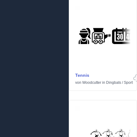
Tennis
von
Woodcutter
in
Dingbats
/
Sport