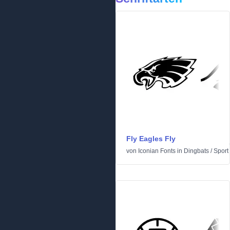
Fly Eagles Fly
von
Iconian Fonts
in
Dingbats
/
Sport