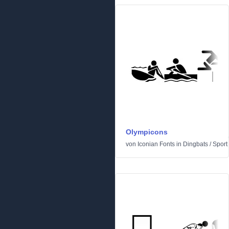
Olympicons
von
Iconian Fonts
in
Dingbats
/
Sport