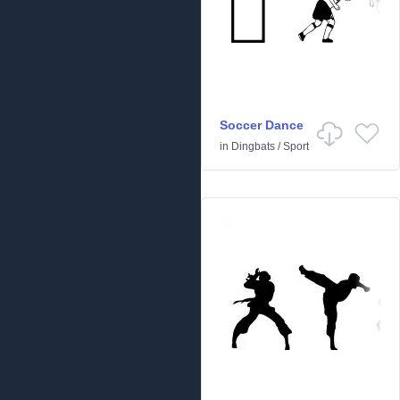
Soccer Dance
in
Dingbats
/
Sport