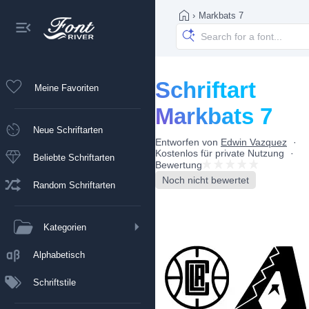
›
Markbats 7
Schriftart
Meine Favoriten
Markbats 7
Neue Schriftarten
Entworfen von
Edwin Vazquez
Kostenlos für private Nutzung
Beliebte Schriftarten
Bewertung
Noch nicht bewertet
Random Schriftarten
Kategorien
Alphabetisch
Schriftstile