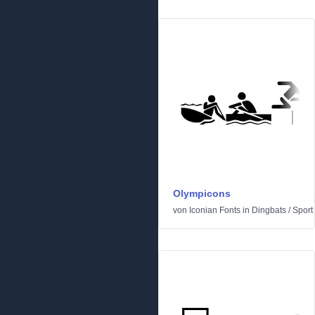
Olympicons
von
Iconian Fonts
in
Dingbats
/
Sport