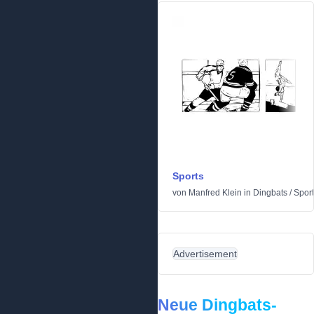
Sports
von
Manfred Klein
in
Dingbats
/
Sport
Advertisement
Neue Dingbats-