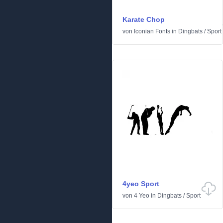
Karate Chop
von
Iconian Fonts
in
Dingbats
/
Sport
4yeo Sport
von
4 Yeo
in
Dingbats
/
Sport