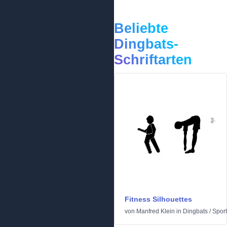
Beliebte
Dingbats-
Schriftarten
Fitness Silhouettes
von
Manfred Klein
in
Dingbats
/
Sport