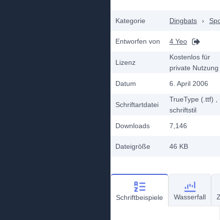
Kategorie
Dingbats
›
Spo
Entworfen von
4 Yeo
Kostenlos für
Lizenz
private Nutzung
Datum
6. April 2006
TrueType (.ttf)
,
Schriftartdatei
schriftstil
Downloads
7,146
Dateigröße
46 KB
Wasserfall
Z
Schriftbeispiele