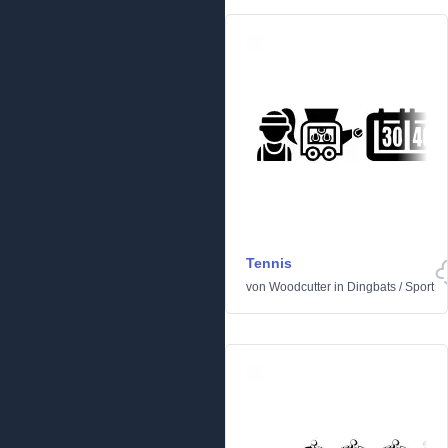
Tennis
von
Woodcutter
in
Dingbats
/
Sport