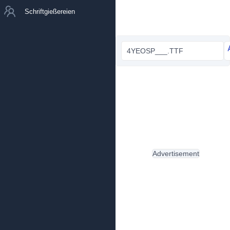
Schriftgießereien
4YEOSP___.TTF
Advertisement