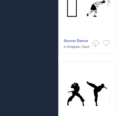
Soccer Dance
in
Dingbats
/
Sport