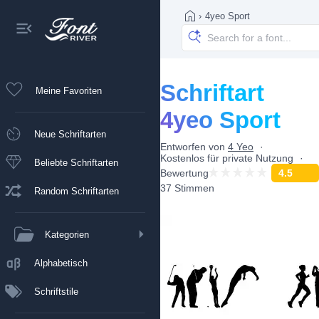
›
4yeo Sport
Schriftart
Meine Favoriten
4yeo Sport
Neue Schriftarten
Entworfen von
4 Yeo
Kostenlos für private Nutzung
Beliebte Schriftarten
Bewertung
4.5
37 Stimmen
Random Schriftarten
Kategorien
Alphabetisch
Schriftstile