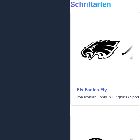
Schriftarten
Fly Eagles Fly
von
Iconian Fonts
in
Dingbats
/
Sport