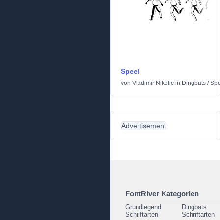
Speel
von
Vladimir Nikolic
in
Dingbats
/
Spo
Advertisement
FontRiver Kategorien
Grundlegend
Dingbats
Schriftarten
Schriftarten