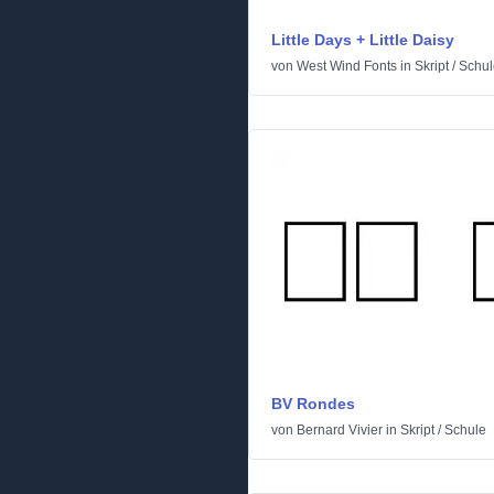
Little Days + Little Daisy
von
West Wind Fonts
in
Skript
/
Schul
BV Rondes
von
Bernard Vivier
in
Skript
/
Schule