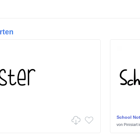
rten
School No
von
Pinisiart
i