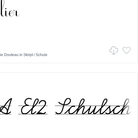
ie Douteau
in
Skript
/
Schule