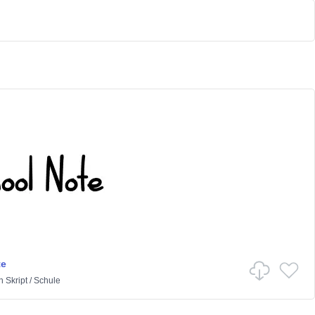
te
n
Skript
/
Schule