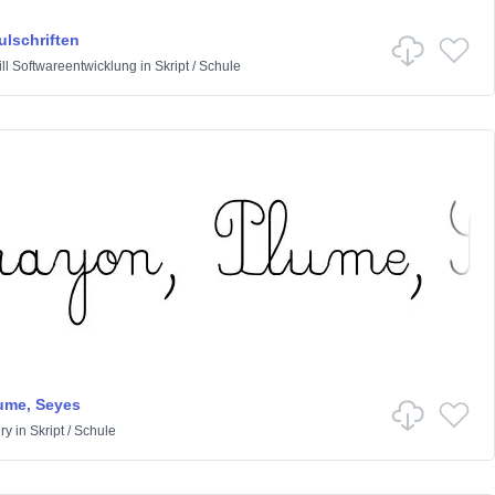
ulschriften
ll Softwareentwicklung
in
Skript
/
Schule
ume, Seyes
ry
in
Skript
/
Schule