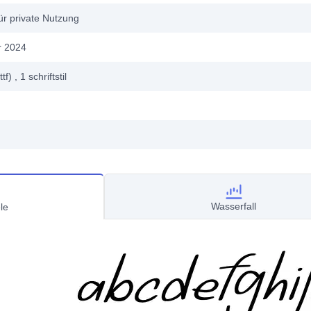
ür private Nutzung
r 2024
ttf)
, 1
schriftstil
Wasserfall
le