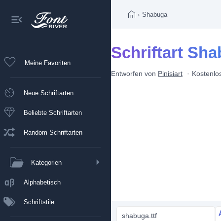
›
Shabuga
Schriftart Sh
Meine Favoriten
Entworfen von
Pinisiart
Kostenlos
Neue Schriftarten
Beliebte Schriftarten
Random Schriftarten
Kategorien
Alphabetisch
Schriftstile
shabuga.ttf