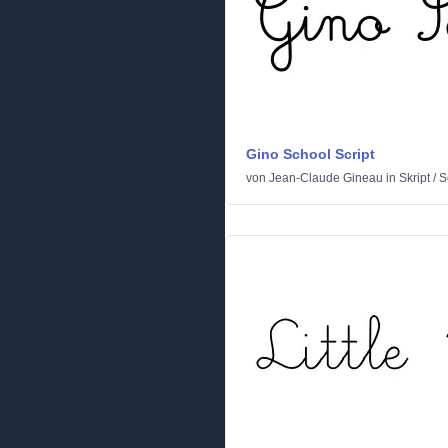
Gino School Script
von
Jean-Claude Gineau
in
Skript
/
S