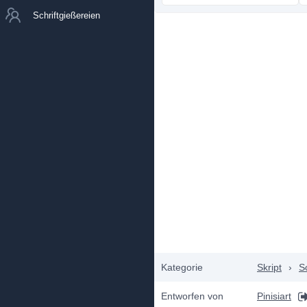
Schriftgießereien
Kategorie
Skript
›
S
Entworfen von
Pinisiart