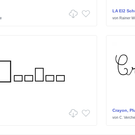
LA El2 Sch
e
von
Rainer Wi
Crayon, Pl
von
C. Verche