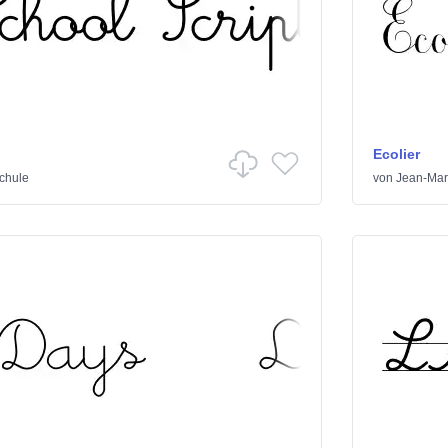
Ecolier
chule
von
Jean-Mar