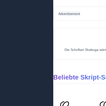
Advertisement
Die Schriftart Shabuga wäre
Beliebte Skript-S