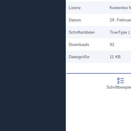
Lizenz
Kostenlos f
Datum
29. Februa
Schriftartdatei
TrueType (.
Downloads
92
Dateigröße
11 KB
Schriftbeispie