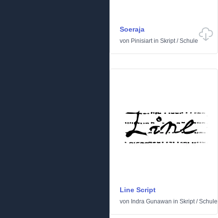
Soeraja
von
Pinisiart
in
Skript
/
Schule
Line Script
von
Indra Gunawan
in
Skript
/
Schule