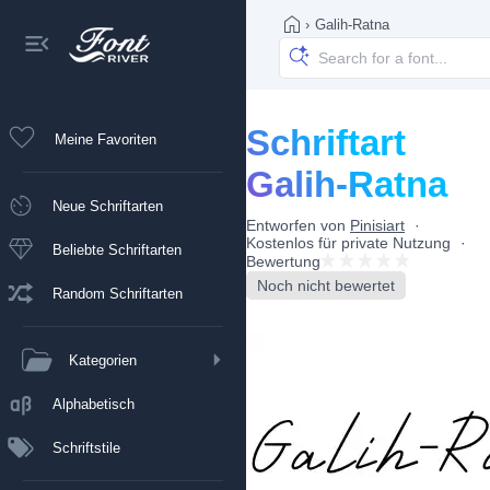
›
Galih-Ratna
Schriftart
Meine Favoriten
Galih-Ratna
Neue Schriftarten
Entworfen von
Pinisiart
Kostenlos für private Nutzung
Beliebte Schriftarten
Bewertung
Noch nicht bewertet
Random Schriftarten
Kategorien
Alphabetisch
Schriftstile