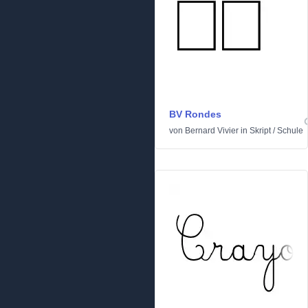
BV Rondes
von
Bernard Vivier
in
Skript
/
Schule