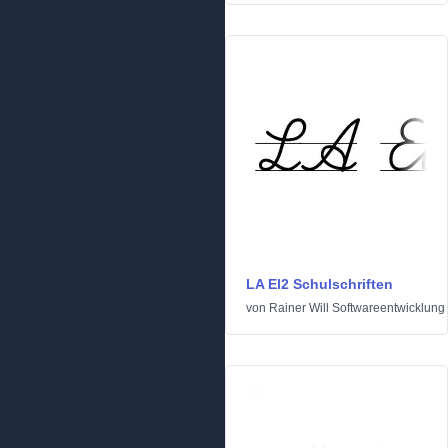
LA El2 Schulschriften
von
Rainer Will Softwareentwicklung