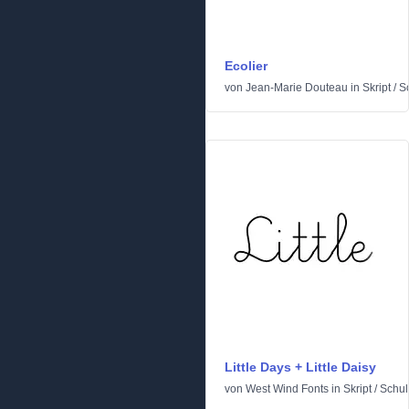
Ecolier
von
Jean-Marie Douteau
in
Skript
/
S
Little Days + Little Daisy
von
West Wind Fonts
in
Skript
/
Schul