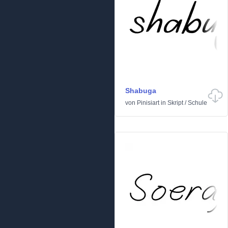
Shabuga
von
Pinisiart
in
Skript
/
Schule