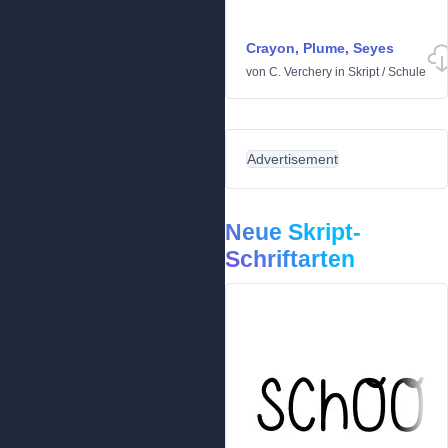
Crayon, Plume, Seyes
von
C. Verchery
in
Skript
/
Schule
Advertisement
Neue Skript-
Schriftarten