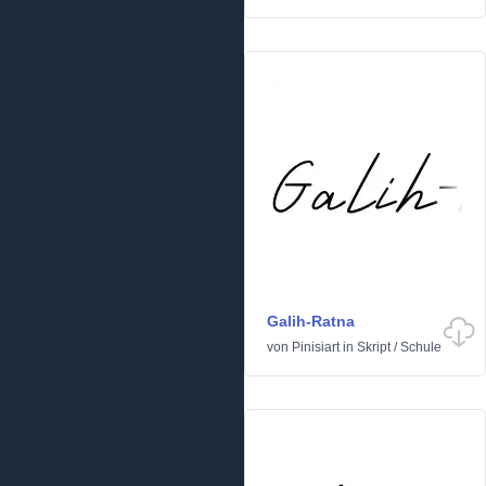
Galih-Ratna
von
Pinisiart
in
Skript
/
Schule