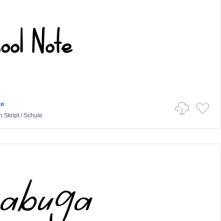
te
n
Skript
/
Schule