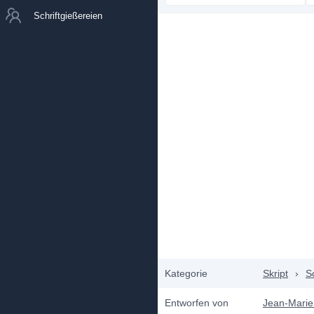
Schriftgießereien
Kategorie
Skript
›
S
Entworfen von
Jean-Marie