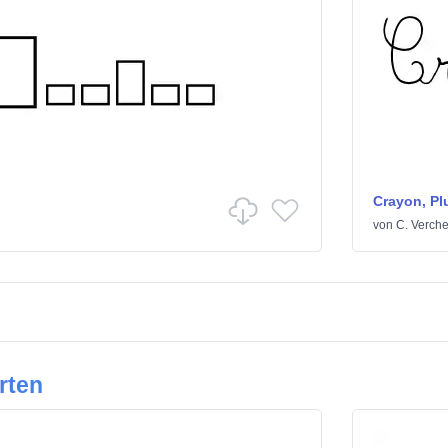
Crayon, Pl
von
C. Verche
rten