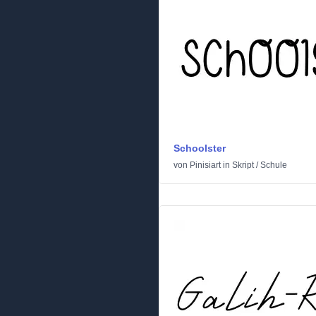
Schoolster
von
Pinisiart
in
Skript
/
Schule