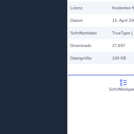
Lizenz
Kostenlos f
Datum
15. April 2
Schriftartdatei
TrueType (.
Downloads
27,697
Dateigröße
169 KB
Schriftbeispie