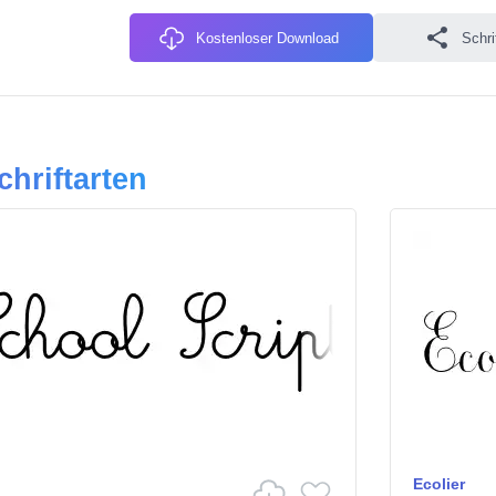
Kostenloser Download
Schri
chriftarten
Ecolier