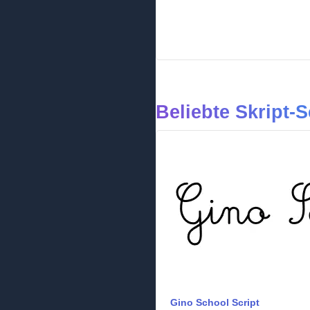
Beliebte Skript-S
Gino School Script