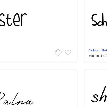
School No
von
Pinisiart
i