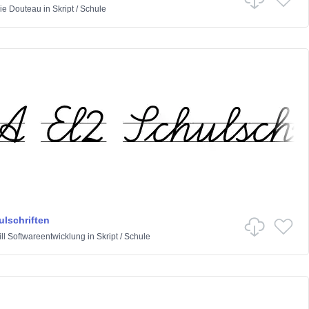
ie Douteau
in
Skript
/
Schule
ulschriften
ll Softwareentwicklung
in
Skript
/
Schule