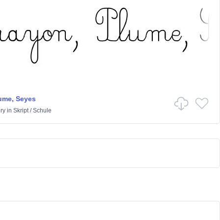
ume, Seyes
ry
in
Skript
/
Schule