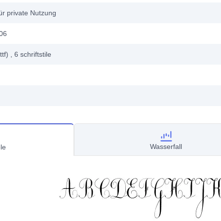
ür private Nutzung
006
ttf)
, 6
schriftstile
Wasserfall
le