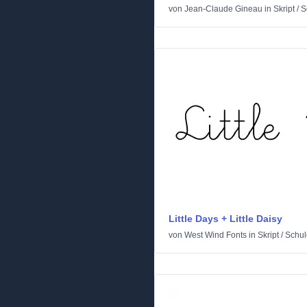
von
Jean-Claude Gineau
in
Skript
/
S
Little Days + Little Daisy
von
West Wind Fonts
in
Skript
/
Schul