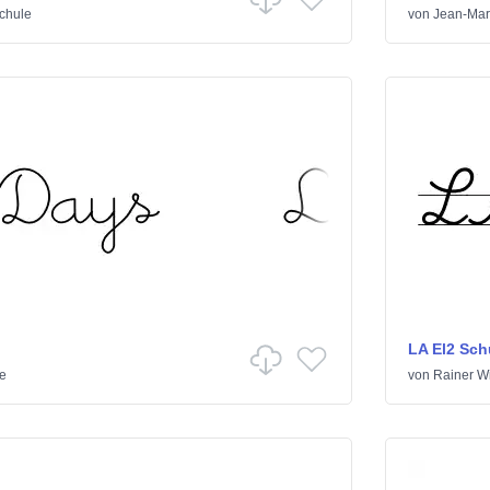
chule
von
Jean-Mar
LA El2 Sch
e
von
Rainer Wi