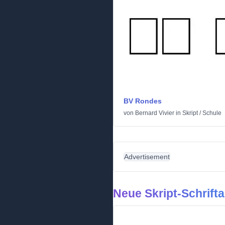
BV Rondes
von
Bernard Vivier
in
Skript
/
Schule
Advertisement
Neue Skript-Schrifta