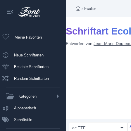
›
Ecolier
Schriftart Ecol
Meine Favoriten
Entworfen von
Jean-Marie Doutea
Neue Schriftarten
Beliebte Schriftarten
Random Schriftarten
Kategorien
Alphabetisch
Schriftstile
ec.TTF