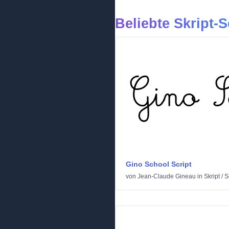
Beliebte Skript-S
Gino School Script
von
Jean-Claude Gineau
in
Skript
/
S