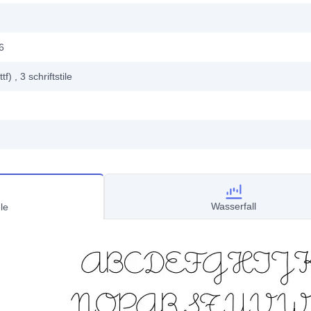
6
ttf)
, 3
schriftstile
Wasserfall
le