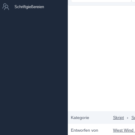
Schriftgießereien
Kategorie
Skript
›
S
Entworfen von
West Wind 