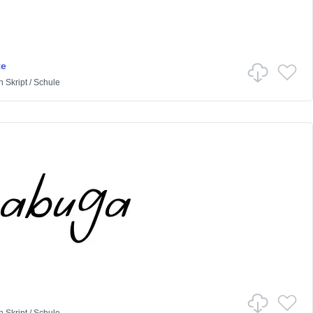
te
n
Skript
/
Schule