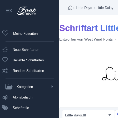
›
Little Days + Little Daisy
Schriftart Litt
Meine Favoriten
Entworfen von
West Wind Fonts
Neue Schriftarten
Beliebte Schriftarten
Random Schriftarten
Kategorien
Alphabetisch
Schriftstile
Little days.ttf