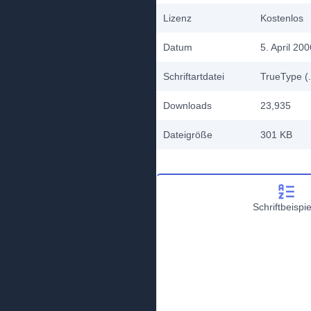
Lizenz
Kostenlos
Datum
5. April 200
Schriftartdatei
TrueType (.
Downloads
23,935
Dateigröße
301 KB
Schriftbeispie