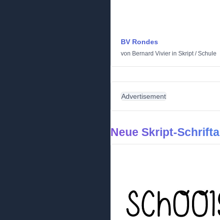
BV Rondes
von
Bernard Vivier
in
Skript
/
Schule
Advertisement
Neue Skript-Schrifta