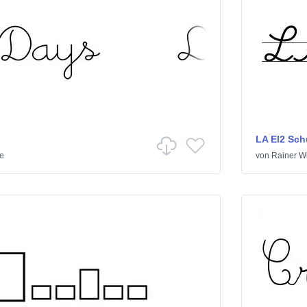
LA El2 Sch
e
von
Rainer Wi