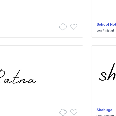
School No
von
Pinisiart
i
Shabuga