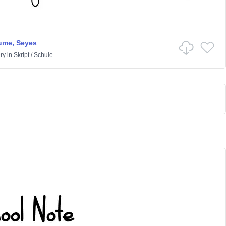
ume, Seyes
ry
in
Skript
/
Schule