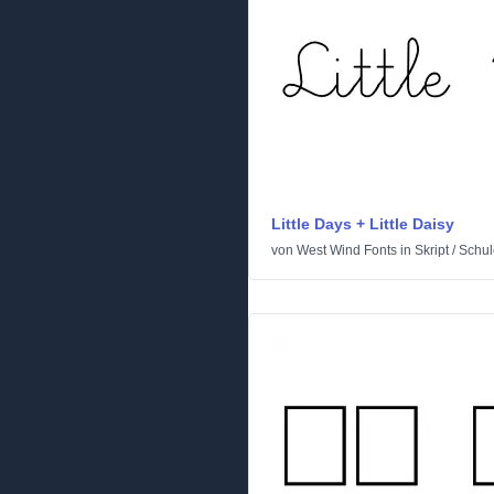
Little Days + Little Daisy
von
West Wind Fonts
in
Skript
/
Schul