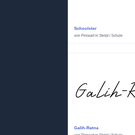
Schoolster
von
Pinisiart
in
Skript
/
Schule
Galih-Ratna