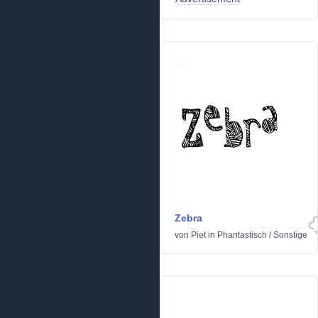
Zebra
von
Piet
in
Phantastisch
/
Sonstige