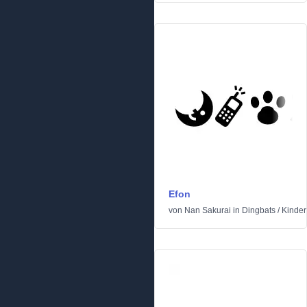
Efon
von
Nan Sakurai
in
Dingbats
/
Kinder