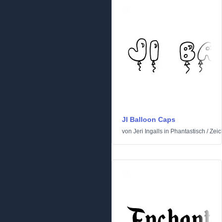
JI Balloon Caps
von
Jeri Ingalls
in
Phantastisch
/
Zeic