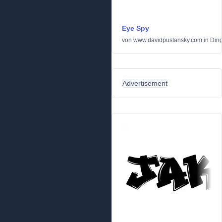
Eye Spy
von
www.davidpustansky.com
in
Din
Advertisement