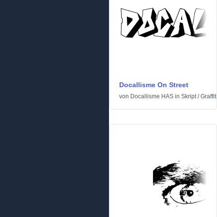
Docallisme On Street
von
Docallisme HAS
in
Skript
/
Graffit