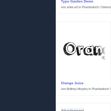
Typo Garden Demo
von
anke-art
in
Phantastisch
/
Dekora
Orange Juice
von
Brittney Murphy
in
Phantastisch
Advertisement