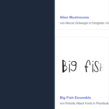
Alien Mushrooms
von
Marcel Zellweger
in
Dingbats
/
Au
Big Fish Ensemble
von
Robotic Attack Fonts
in
Phantasti