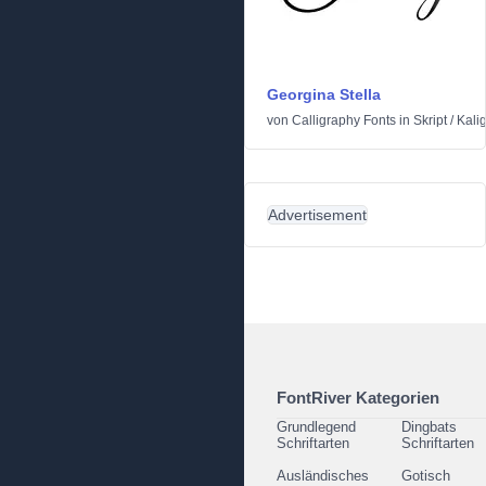
Georgina Stella
von
Calligraphy Fonts
in
Skript
/
Kali
Advertisement
FontRiver Kategorien
Grundlegend
Dingbats
Schriftarten
Schriftarten
Ausländisches
Gotisch