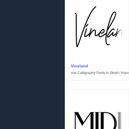
Vineland
von
Calligraphy Fonts
in
Skript
/
Hand