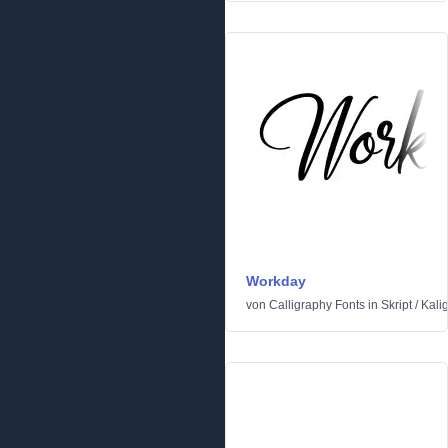
Workday
von
Calligraphy Fonts
in
Skript
/
Kali