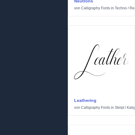
Neutrons
von
Calligraphy Fonts
in
Techno
/
Rec
Leathering
von
Calligraphy Fonts
in
Skript
/
Kali