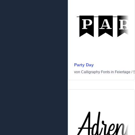
Party Day
von
Calligraphy Fonts
in
Feiertage
/
S