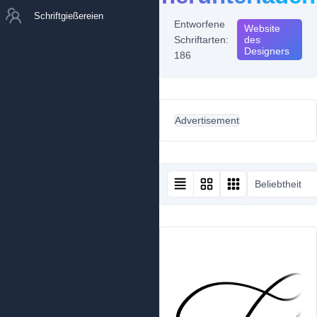
Schriftgießereien
Entworfene
Website
Schriftarten:
des
Designers
186
Advertisement
Beliebtheit