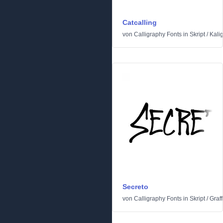
Catcalling
von
Calligraphy Fonts
in
Skript
/
Kali
Secreto
von
Calligraphy Fonts
in
Skript
/
Graffi