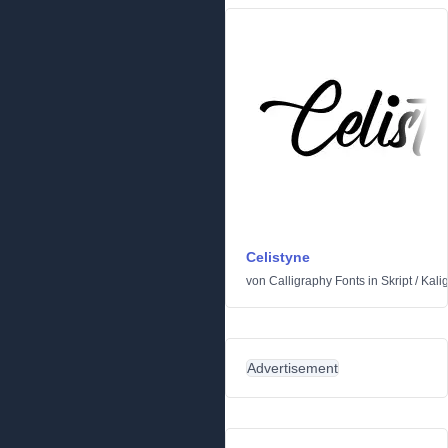
Celistyne
von
Calligraphy Fonts
in
Skript
/
Kali
Advertisement