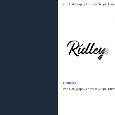
von
Calligraphy Fonts
in
Skript
/
Hand
Ridleys
von
Calligraphy Fonts
in
Skript
/
Bürs