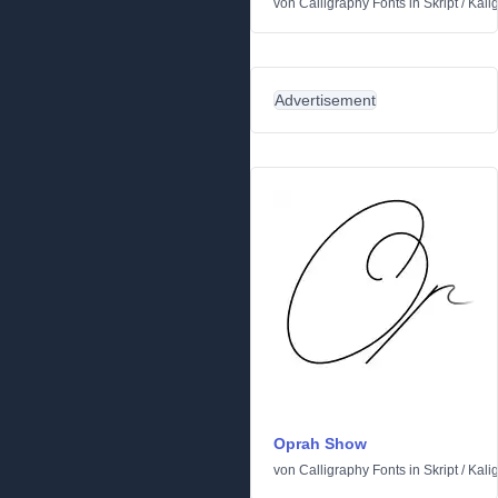
von
Calligraphy Fonts
in
Skript
/
Kali
Advertisement
Oprah Show
von
Calligraphy Fonts
in
Skript
/
Kali