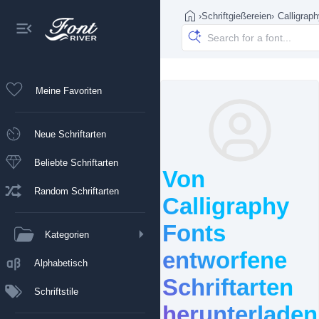
›
Schriftgießereien
›
Calligrap
Meine Favoriten
Neue Schriftarten
Beliebte Schriftarten
Von
Random Schriftarten
Calligraphy
Fonts
Kategorien
entworfene
Alphabetisch
Schriftarten
Schriftstile
herunterladen