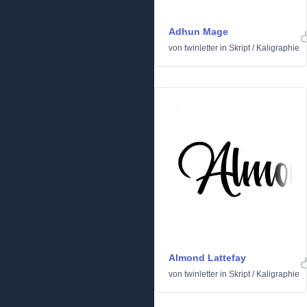
Adhun Mage
von
twinletter
in
Skript
/
Kaligraphie
Almond Lattefay
von
twinletter
in
Skript
/
Kaligraphie