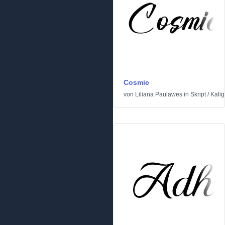
Cosmic
von
Liliana Paulawes
in
Skript
/
Kalig