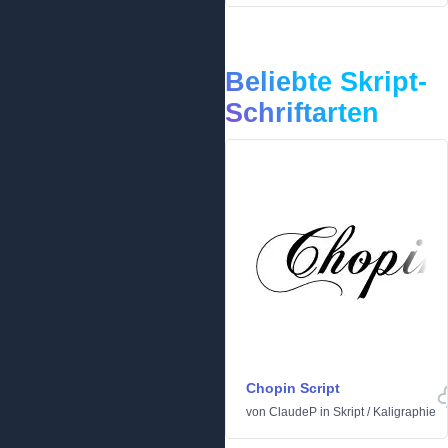
Beliebte Skript-
Schriftarten
Chopin Script
von
ClaudeP
in
Skript
/
Kaligraphie