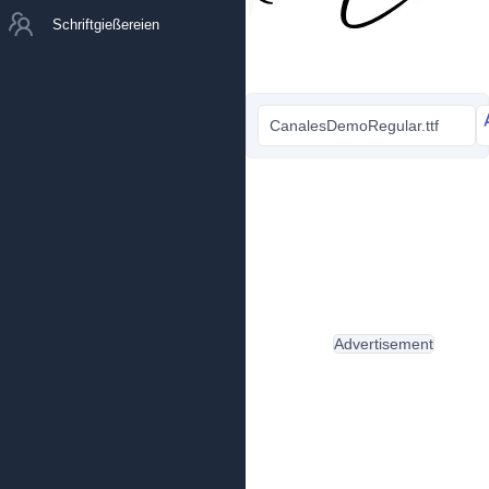
Schriftgießereien
CanalesDemoRegular.ttf
Advertisement