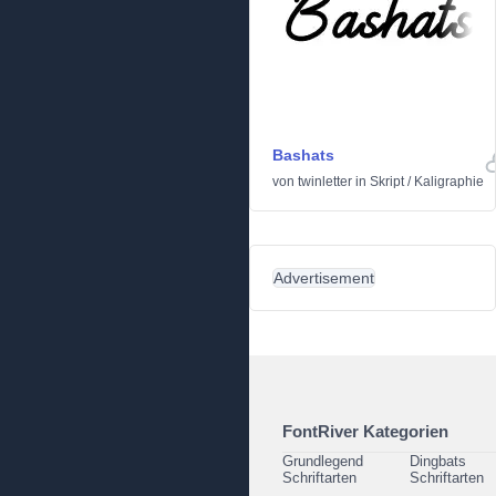
Bashats
von
twinletter
in
Skript
/
Kaligraphie
Advertisement
FontRiver Kategorien
Grundlegend
Dingbats
Schriftarten
Schriftarten