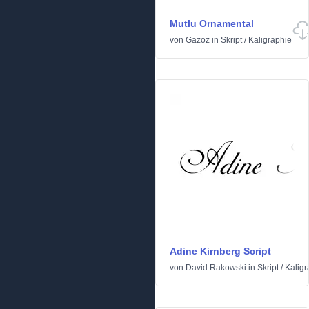
Mutlu Ornamental
von
Gazoz
in
Skript
/
Kaligraphie
Adine Kirnberg Script
von
David Rakowski
in
Skript
/
Kaligr