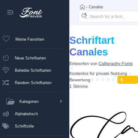
›
Canales
Schriftart
Meine Favoriten
Canales
Neue Schriftarten
Entworfen von
Calligraphy Fonts
Beliebte Schriftarten
Kostenlos für private Nutzung
Bewertung
5
Random Schriftarten
1 Stimme
Kategorien
Alphabetisch
Schriftstile