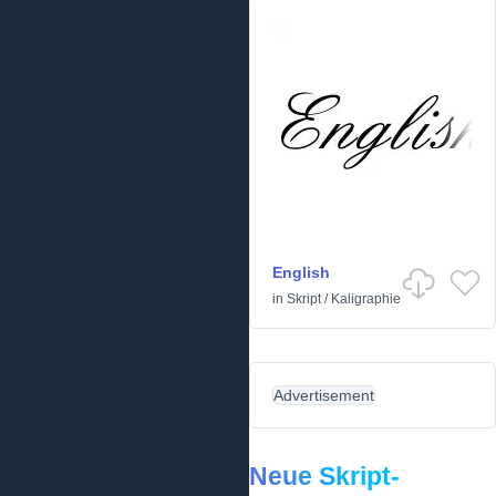
English
in
Skript
/
Kaligraphie
Advertisement
Neue Skript-