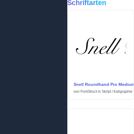
Schriftarten
Snell Roundhand Pro Mediu
von
FontStruct
in
Skript
/
Kaligraphie