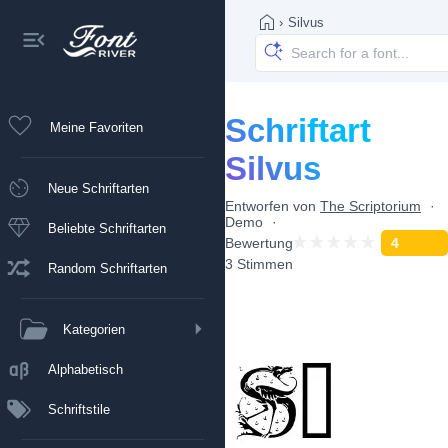
›
Silvus
Schriftart
Meine Favoriten
Silvus
Neue Schriftarten
Entworfen von
The Scriptorium
Demo
Beliebte Schriftarten
Bewertung
4
3 Stimmen
Random Schriftarten
Kategorien
Alphabetisch
Schriftstile