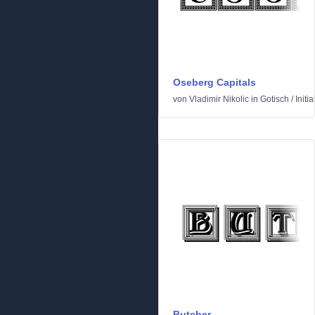
Oseberg Capitals
von
Vladimir Nikolic
in
Gotisch
/
Initia
Butcher