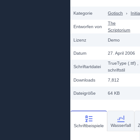
Kategorie
Gotisch
›
Initi
The
Entworfen von
Scriptorium
Lizenz
Demo
Datum
27. April 2006
TrueType (.ttf)
,
Schriftartdatei
schriftstil
Downloads
7,812
Dateigröße
64 KB
Wasserfall
Z
Schriftbeispiele