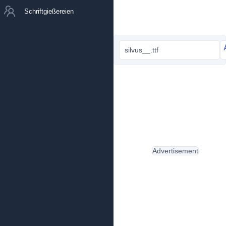
Schriftgießereien
silvus__.ttf
Advertisement