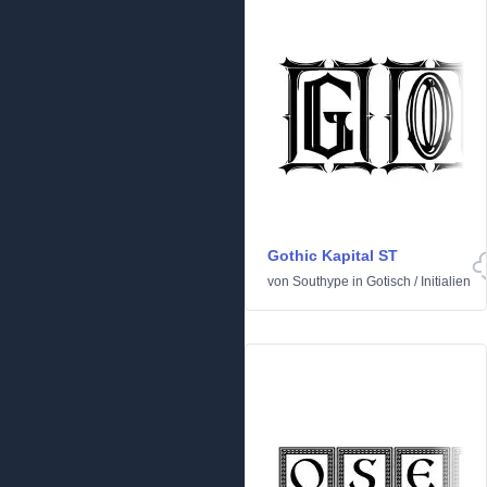
Gothic Kapital ST
von
Southype
in
Gotisch
/
Initialien