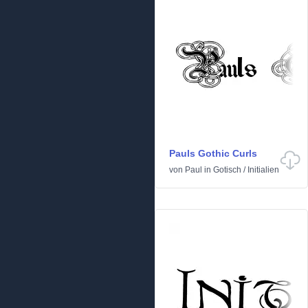
Pauls Gothic Curls
von
Paul
in
Gotisch
/
Initialien