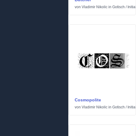
von
Vladimir Nikolic
in
Gotisch
/
Initia
Cosmopolite
von
Vladimir Nikolic
in
Gotisch
/
Initia