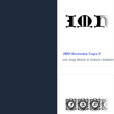
JMH Moreneta Caps II
von
Jorge Morón
in
Gotisch
/
Initialie