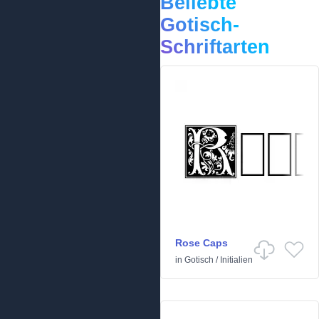
Beliebte
Gotisch-
Schriftarten
Rose Caps
in
Gotisch
/
Initialien