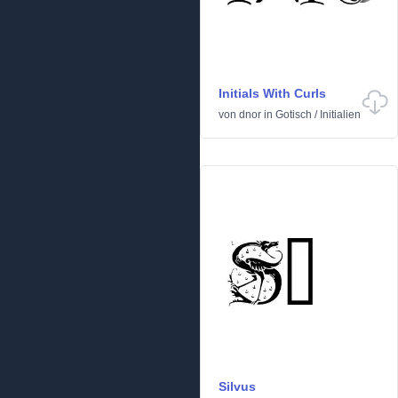
Initials With Curls
von
dnor
in
Gotisch
/
Initialien
Silvus