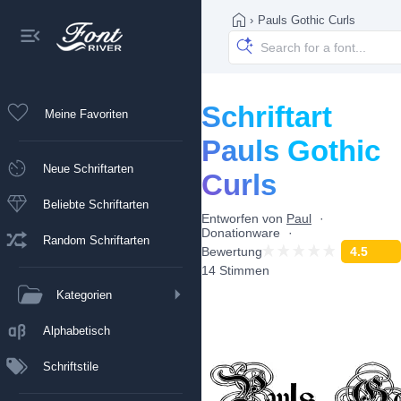
›
Pauls Gothic Curls
Schriftart
Meine Favoriten
Pauls Gothic
Neue Schriftarten
Curls
Beliebte Schriftarten
Entworfen von
Paul
Donationware
Random Schriftarten
Bewertung
4.5
14 Stimmen
Kategorien
Alphabetisch
Schriftstile