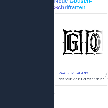
Neue Gotisch-
Schriftarten
Gothic Kapital ST
von
Southype
in
Gotisch
/
Initialien