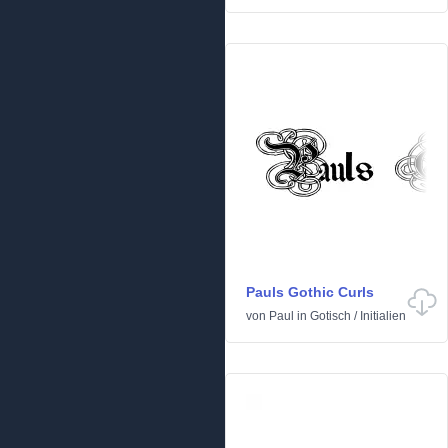
Pauls Gothic Curls
von
Paul
in
Gotisch
/
Initialien