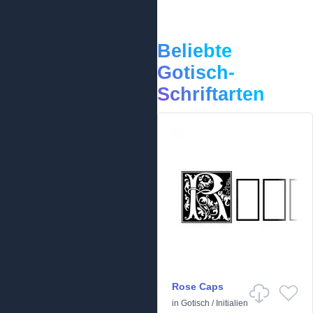
Beliebte
Gotisch-
Schriftarten
Rose Caps
in
Gotisch
/
Initialien