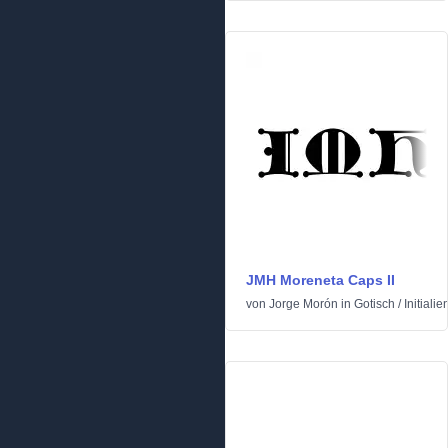
JMH Moreneta Caps II
von
Jorge Morón
in
Gotisch
/
Initialie