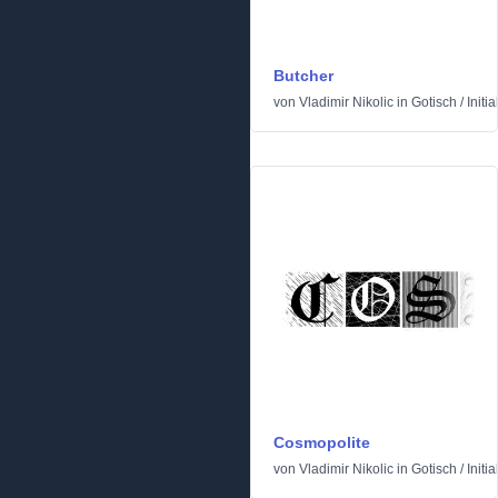
Butcher
von
Vladimir Nikolic
in
Gotisch
/
Initia
Cosmopolite
von
Vladimir Nikolic
in
Gotisch
/
Initia