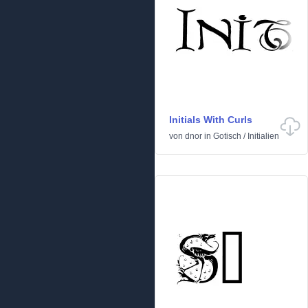
Initials With Curls
von
dnor
in
Gotisch
/
Initialien