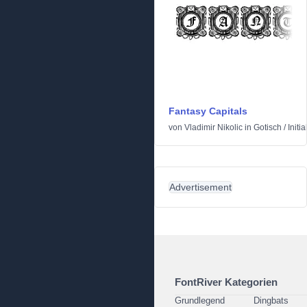
Fantasy Capitals
von
Vladimir Nikolic
in
Gotisch
/
Initia
Advertisement
FontRiver Kategorien
Grundlegend
Dingbats