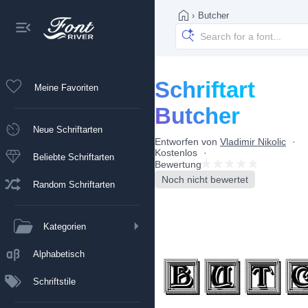
›
Butcher
Schriftart
Meine Favoriten
Butcher
Neue Schriftarten
Entworfen von
Vladimir Nikolic
Kostenlos
Beliebte Schriftarten
Bewertung
Noch nicht bewertet
Random Schriftarten
Kategorien
Alphabetisch
Schriftstile