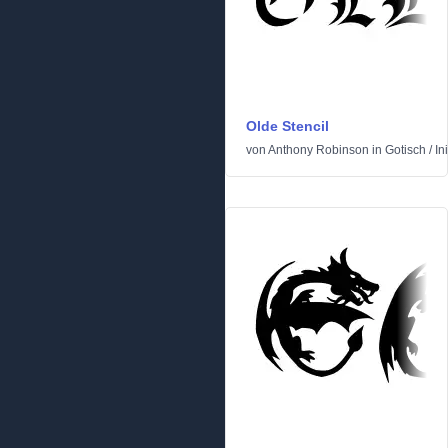
Olde Stencil
von
Anthony Robinson
in
Gotisch
/
In