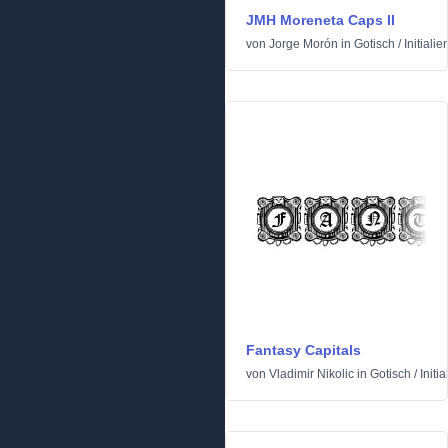
JMH Moreneta Caps II
von
Jorge Morón
in
Gotisch
/
Initialie
Fantasy Capitals
von
Vladimir Nikolic
in
Gotisch
/
Initia