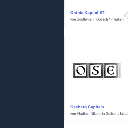
Gothic Kapital ST
von
Southype
in
Gotisch
/
Initialien
Oseberg Capitals
von
Vladimir Nikolic
in
Gotisch
/
Initia