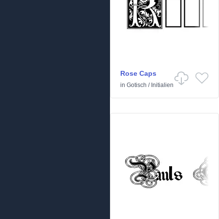
Rose Caps
in
Gotisch
/
Initialien