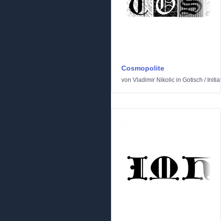
Cosmopolite
von
Vladimir Nikolic
in
Gotisch
/
Initia