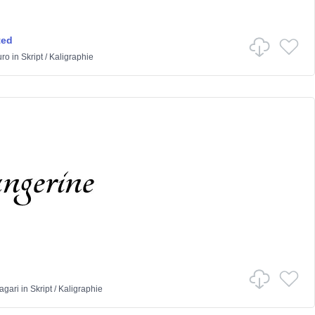
ted
uro
in
Skript
/
Kaligraphie
agari
in
Skript
/
Kaligraphie