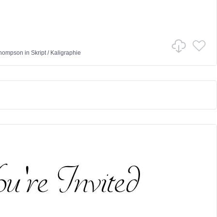
Thompson
in
Skript
/
Kaligraphie