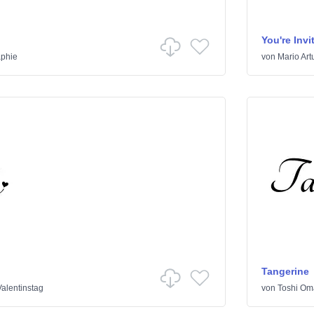
You're Invi
aphie
von
Mario Art
Tangerine
Valentinstag
von
Toshi Om