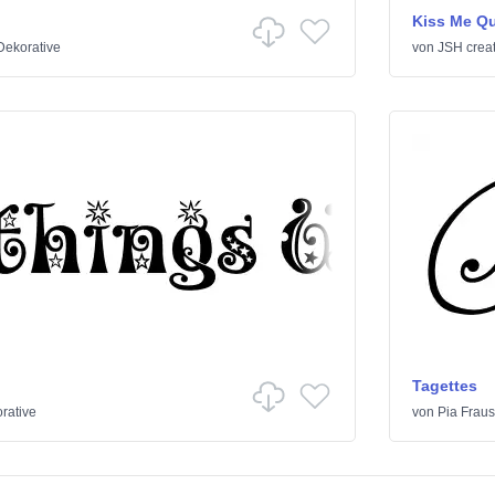
Kiss Me Qu
Dekorative
von
JSH crea
Tagettes
rative
von
Pia Fraus