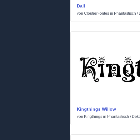
Dali
von
CloutierFontes
in
Phantastisch
/
Kingthings Willow
von
Kingthings
in
Phantastisch
/
Deko