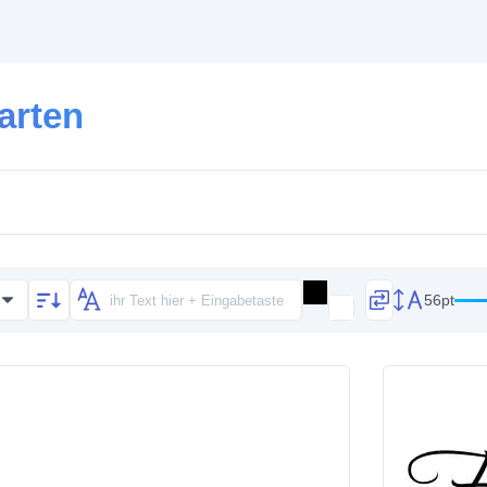
arten
56pt