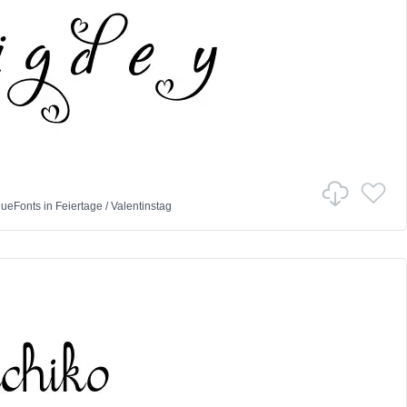
ueFonts
in
Feiertage
/
Valentinstag