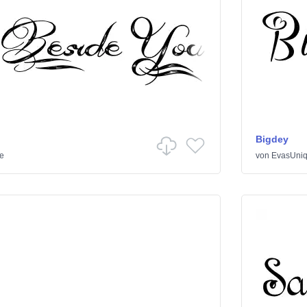
Bigdey
ie
von
EvasUniq