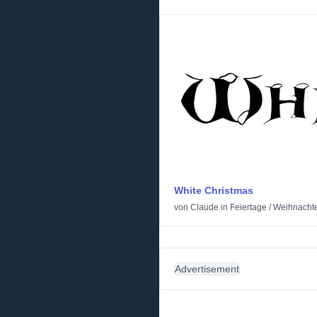
White Christmas
von
Claude
in
Feiertage
/
Weihnacht
Advertisement