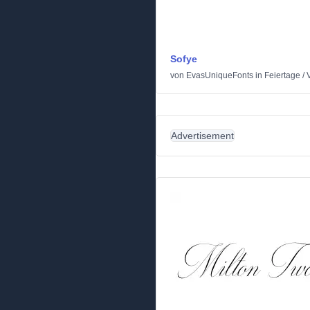
Sofye
von
EvasUniqueFonts
in
Feiertage
/
Advertisement