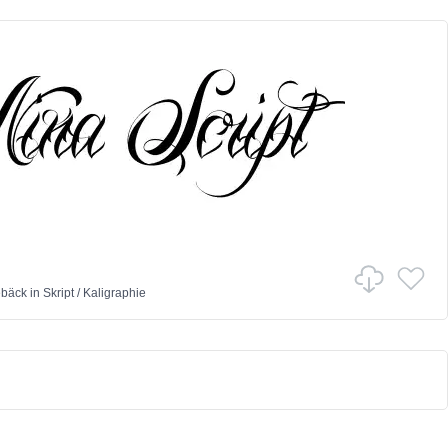
ebäck
in
Skript
/
Kaligraphie