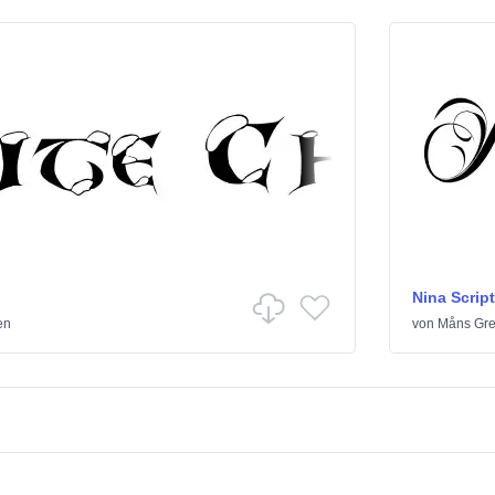
Nina Script
en
von
Måns Gr