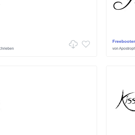
Freebooter
chrieben
von
Apostroph