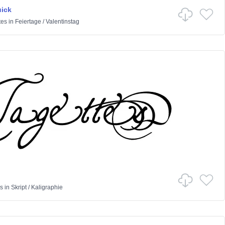
ick
tes
in
Feiertage
/
Valentinstag
s
in
Skript
/
Kaligraphie