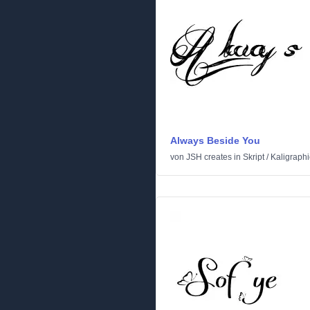
Always Beside You
von
JSH creates
in
Skript
/
Kaligraph