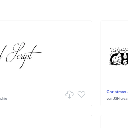
Christmas
aphie
von
JSH crea