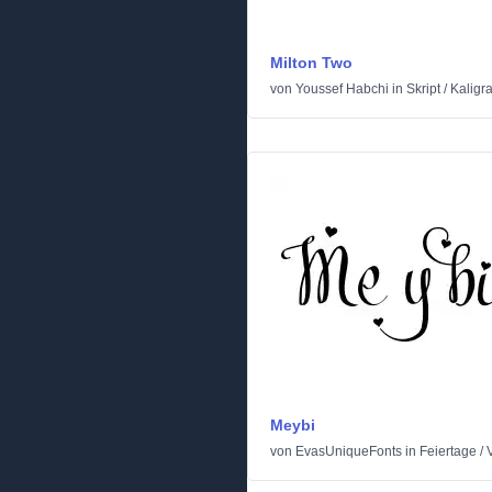
Milton Two
von
Youssef Habchi
in
Skript
/
Kaligr
Meybi
von
EvasUniqueFonts
in
Feiertage
/