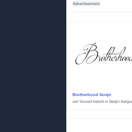
Advertisement
Brotherhood Script
von
Youssef Habchi
in
Skript
/
Kaligr