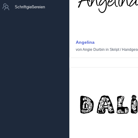
Schriftgießereien
Angelina
von
Angie Durbin
in
Skript
/
Handges