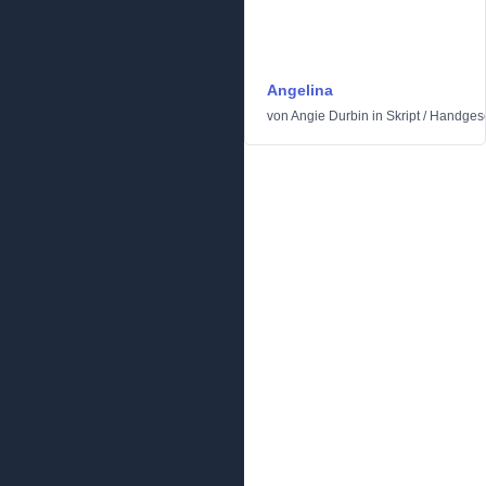
Angelina
von
Angie Durbin
in
Skript
/
Handges