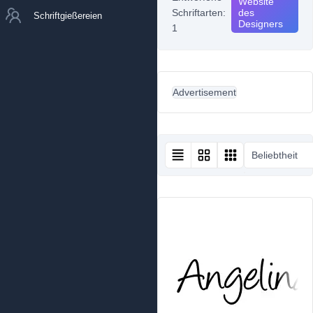
Website
Schriftarten:
des
Schriftgießereien
Designers
1
Advertisement
Beliebtheit