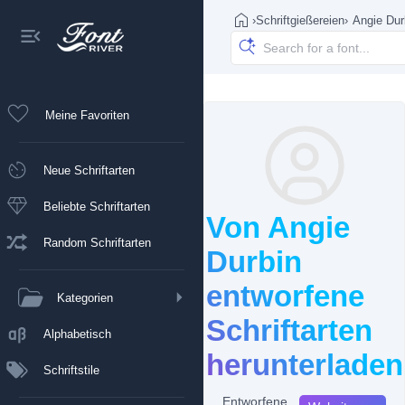
›
Schriftgießereien
›
Angie Dur
Meine Favoriten
Neue Schriftarten
Beliebte Schriftarten
Von Angie
Random Schriftarten
Durbin
entworfene
Kategorien
Schriftarten
Alphabetisch
herunterladen
Schriftstile
Entworfene