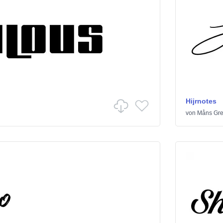
Hijrnotes
von
Måns Gr