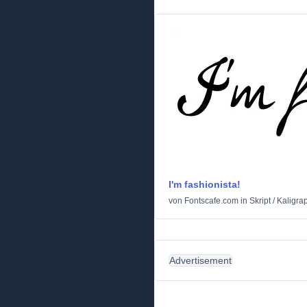
I'm fashionista!
von
Fontscafe.com
in
Skript
/
Kaligra
Advertisement