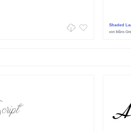
Shaded La
von
Måns Gr