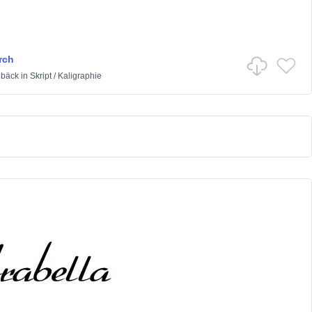
rch
ebäck
in
Skript
/
Kaligraphie