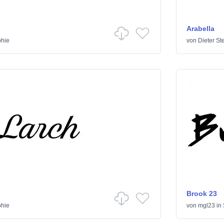
Arabella
phie
von
Dieter St
Brook 23
phie
von
mgl23
in