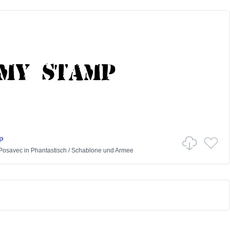
p
Posavec
in
Phantastisch
/
Schablone und Armee