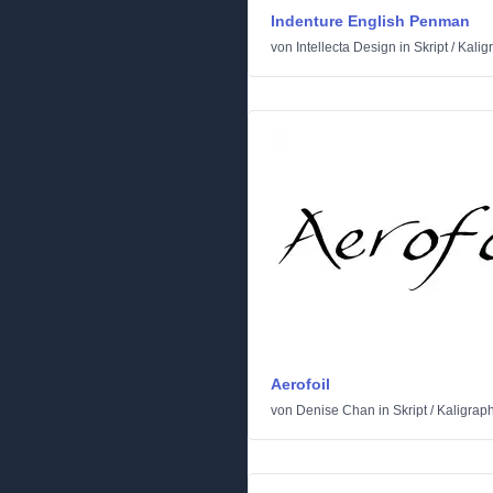
Indenture English Penman
von
Intellecta Design
in
Skript
/
Kalig
Aerofoil
von
Denise Chan
in
Skript
/
Kaligrap