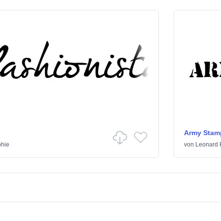
Army Stam
phie
von
Leonard 