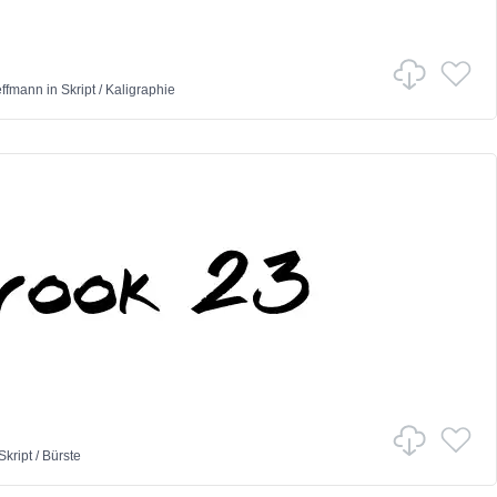
effmann
in
Skript
/
Kaligraphie
Skript
/
Bürste