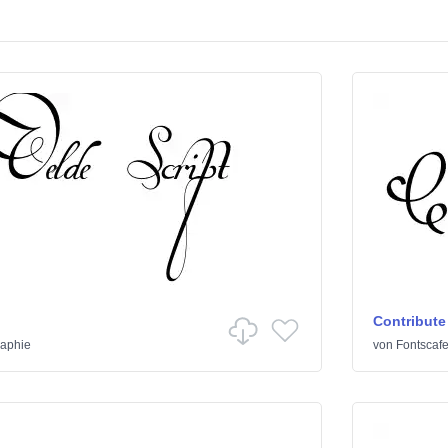
Contribute
raphie
von
Fontscaf