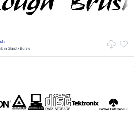
sh
ik
in
Skript
/
Bürste