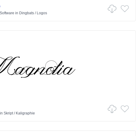
s
Software
in
Dingbats
/
Logos
in
Skript
/
Kaligraphie