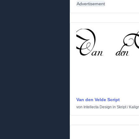
Advertisement
Van den Velde Script
von
Intellecta Design
in
Skript
/
Kalig