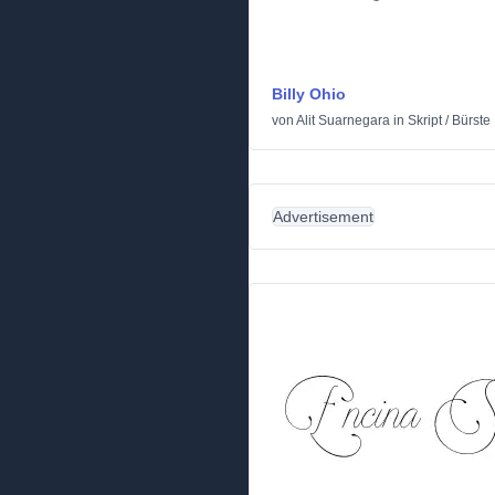
Billy Ohio
von
Alit Suarnegara
in
Skript
/
Bürste
Advertisement