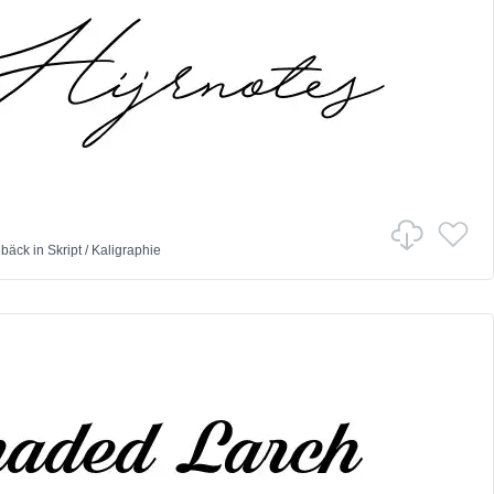
ebäck
in
Skript
/
Kaligraphie