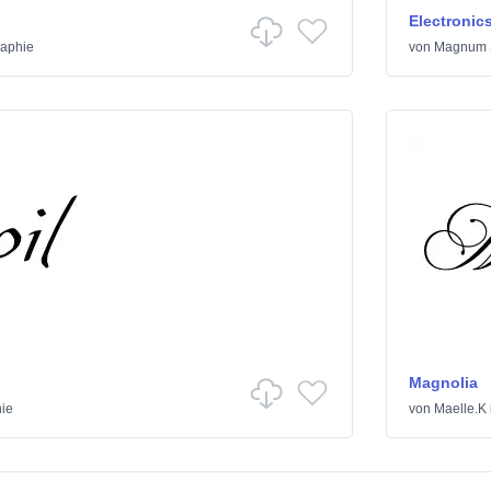
Electronic
raphie
von
Magnum 
Magnolia
hie
von
Maelle.K