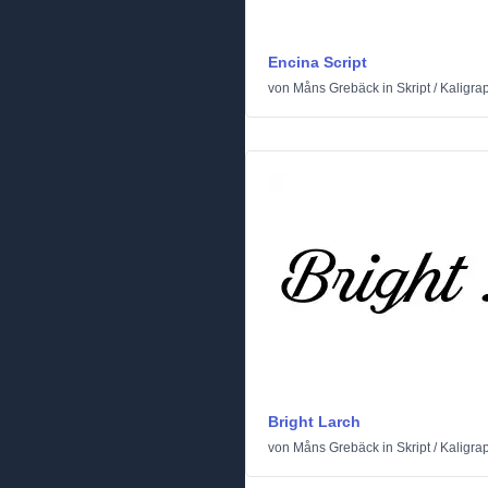
Encina Script
von
Måns Grebäck
in
Skript
/
Kaligra
Bright Larch
von
Måns Grebäck
in
Skript
/
Kaligra