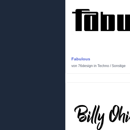
Fabulous
von
76design
in
Techno
/
Sonstige