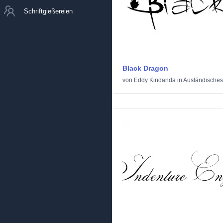
Schriftgießereien
Black Dragon
von
Eddy Kindanda
in
Ausländisches