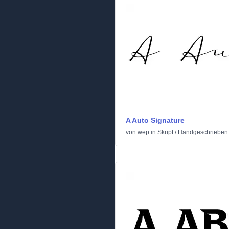
A Auto Signature
von
wep
in
Skript
/
Handgeschrieben