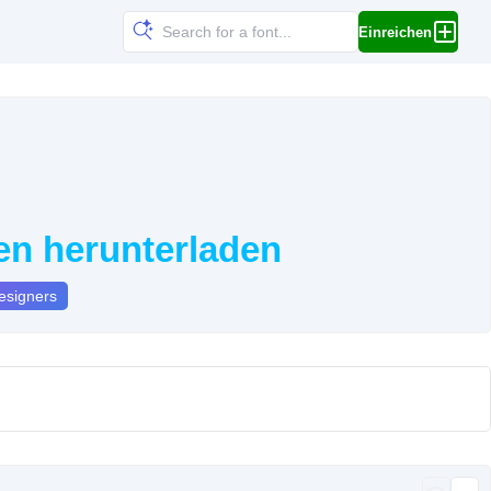
Einreichen
en herunterladen
esigners