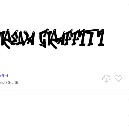
ffiti
ript
/
Graffiti