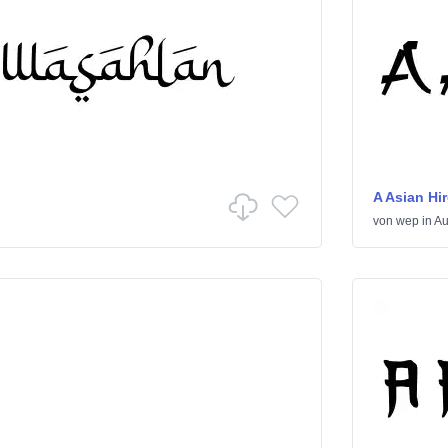
A Asian Hi
von
wep
in
Au