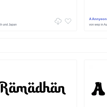
A Annyeon
ch und Japan
von
wep
in
Au