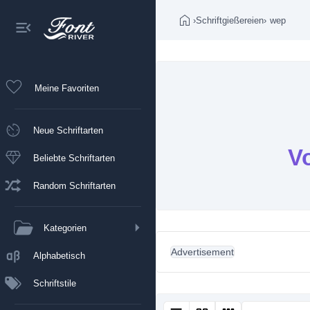
›
Schriftgießereien
›
wep
Meine Favoriten
Neue Schriftarten
V
Beliebte Schriftarten
Random Schriftarten
Kategorien
Advertisement
Alphabetisch
Schriftstile