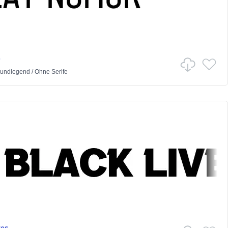
undlegend
/
Ohne Serife
ves