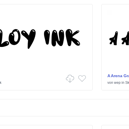
A Arena Gra
k
von
wep
in
Sk