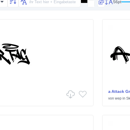
56pt
a Attack Gra
von
wep
in
Sk