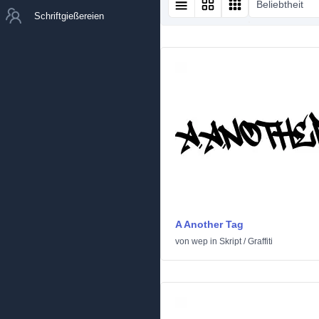
Beliebtheit
Schriftgießereien
A Another Tag
von
wep
in
Skript
/
Graffiti