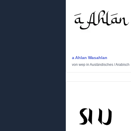
a Ahlan Wasahlan
von
wep
in
Ausländisches
/
Arabisch