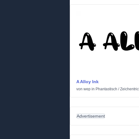
A Alloy Ink
von
wep
in
Phantastisch
/
Zeichentric
Advertisement