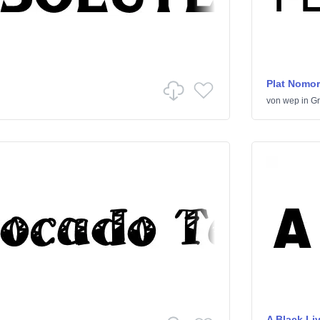
Plat Nomor
von
wep
in
Gr
A Black Li