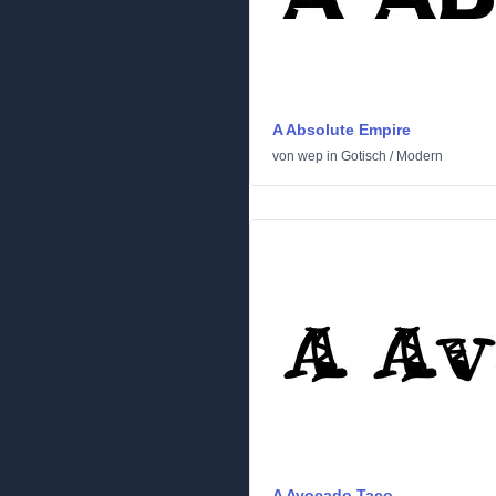
A Absolute Empire
von
wep
in
Gotisch
/
Modern
A Avocado Taco