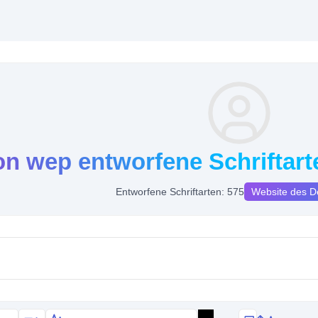
on wep entworfene Schriftart
Entworfene Schriftarten: 575
Website des D