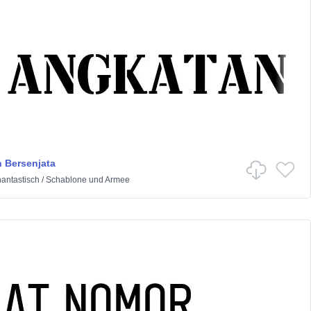
 Bersenjata
antastisch
/
Schablone und Armee