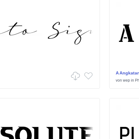
A Angkatan
von
wep
in
Ph