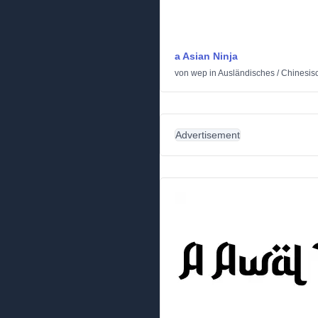
a Asian Ninja
von
wep
in
Ausländisches
/
Chinesis
Advertisement