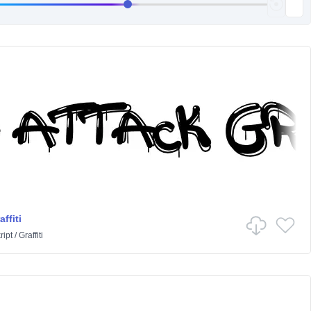
ffiti
ript
/
Graffiti