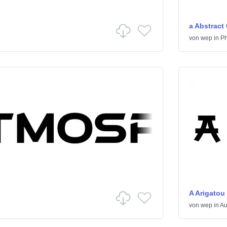
a Abstract
von
wep
in
Ph
A Arigatou
von
wep
in
Au