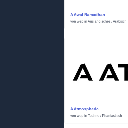
A Awal Ramadhan
von
wep
in
Ausländisches
/
Arabisch
A Atmospheric
von
wep
in
Techno
/
Phantastisch