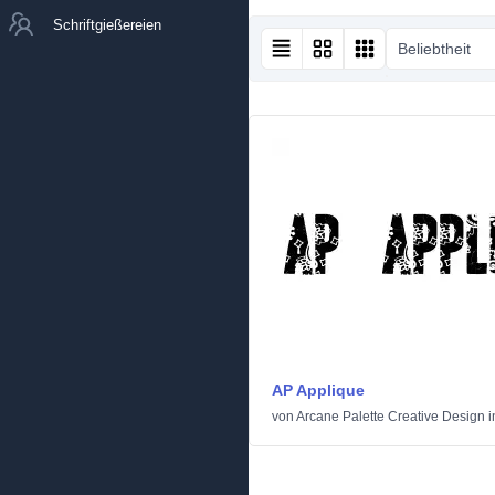
Schriftgießereien
Beliebtheit
AP Applique
von
Arcane Palette Creative Design
i