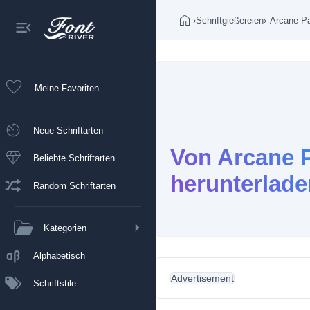
›
Schriftgießereien
›
Arcane Pa
Meine Favoriten
Neue Schriftarten
Von Arcane P
Beliebte Schriftarten
herunterlade
Random Schriftarten
Kategorien
Alphabetisch
Advertisement
Schriftstile