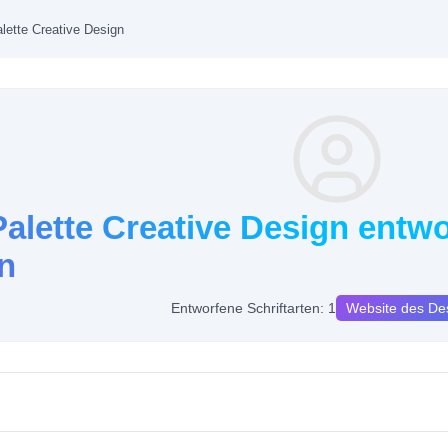
lette Creative Design
alette Creative Design entwo
n
Entworfene Schriftarten: 1
Website des De