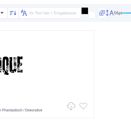
56pt
n
Phantastisch
/
Dekorative