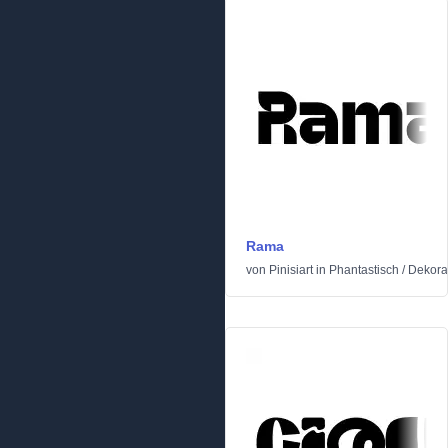
Rama
von
Pinisiart
in
Phantastisch
/
Dekora