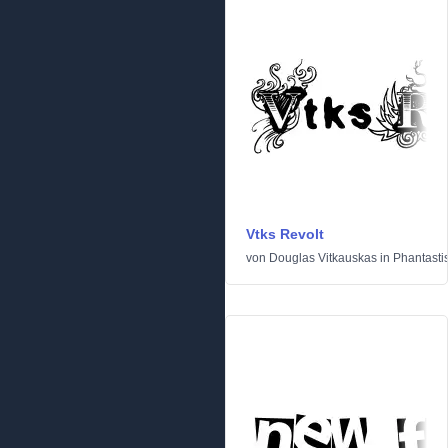
Vtks Revolt
von
Douglas Vitkauskas
in
Phantasti