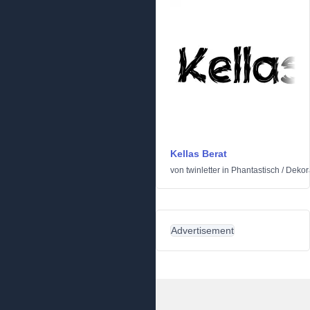
Kellas Berat
von
twinletter
in
Phantastisch
/
Dekor
Advertisement