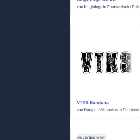
von
Kingthings
in
Phantastisch
/
Deko
VTKS Bandana
von
Douglas Vitkauskas
in
Phantasti
Advertisement