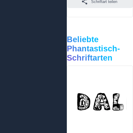
Schriftart teilen
Beliebte
Phantastisch-
Schriftarten