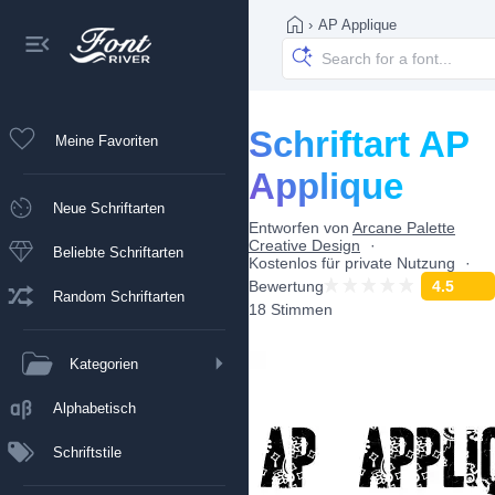
›
AP Applique
Schriftart AP
Meine Favoriten
Applique
Neue Schriftarten
Entworfen von
Arcane Palette
Creative Design
Beliebte Schriftarten
Kostenlos für private Nutzung
Bewertung
4.5
Random Schriftarten
18 Stimmen
Kategorien
Alphabetisch
Schriftstile