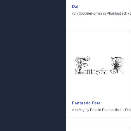
Dali
von
CloutierFontes
in
Phantastisch
/
Fantastic Pete
von
Mighty Pete
in
Phantastisch
/
Dek