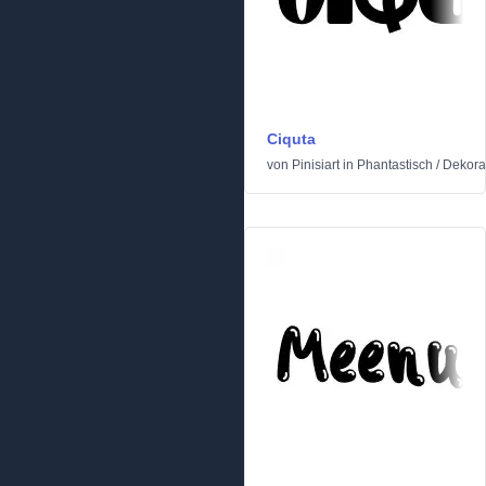
Ciquta
von
Pinisiart
in
Phantastisch
/
Dekora