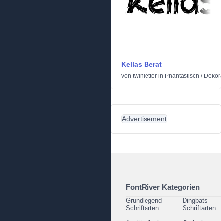
Kellas Berat
von
twinletter
in
Phantastisch
/
Dekor
Advertisement
FontRiver Kategorien
Grundlegend
Dingbats
Schriftarten
Schriftarten