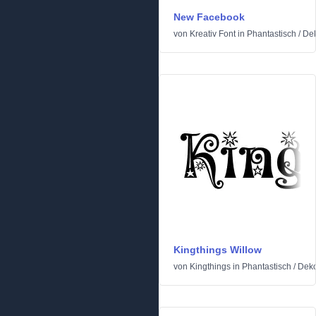
New Facebook
von
Kreativ Font
in
Phantastisch
/
Dek
Kingthings Willow
von
Kingthings
in
Phantastisch
/
Deko