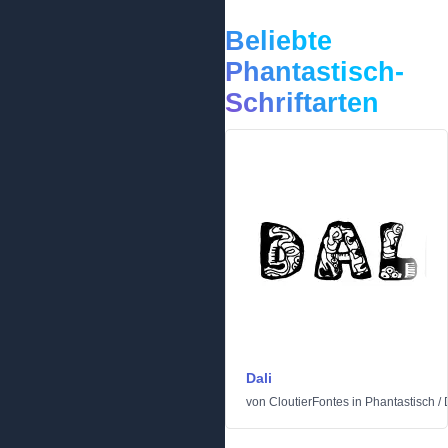
Beliebte
Phantastisch-
Schriftarten
Dali
von
CloutierFontes
in
Phantastisch
/