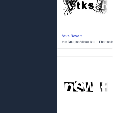
Vtks Revolt
von
Douglas Vitkauskas
in
Phantasti