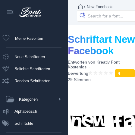
›
New Facebook
Schriftart New
Meine Favoriten
Facebook
Neue Schriftarten
Entworfen von
Kreativ Font
Kostenlos
Beliebte Schriftarten
Bewertung
4
29 Stimmen
Random Schriftarten
Kategorien
Alphabetisch
Schriftstile