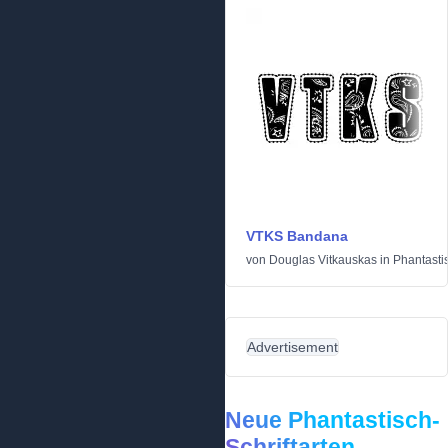
VTKS Bandana
von
Douglas Vitkauskas
in
Phantasti
Advertisement
Neue Phantastisch-
Schriftarten