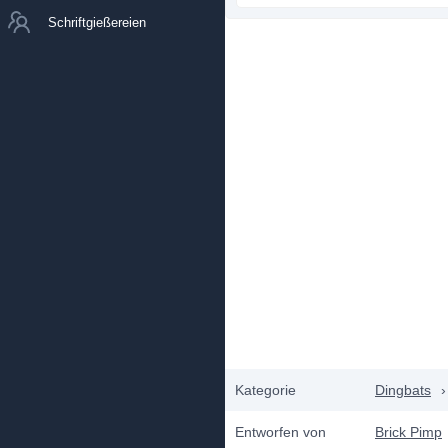
Schriftgießereien
Kategorie
Dingbats
›
Entworfen von
Brick Pimp