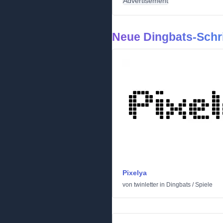
Advertisement
Neue Dingbats-Schri
Pixelya
von
twinletter
in
Dingbats
/
Spiele