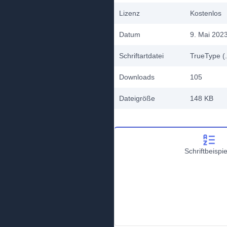
Lizenz
Kostenlos
Datum
9. Mai 202
Schriftartdatei
TrueType (.
Downloads
105
Dateigröße
148 KB
Schriftbeispie