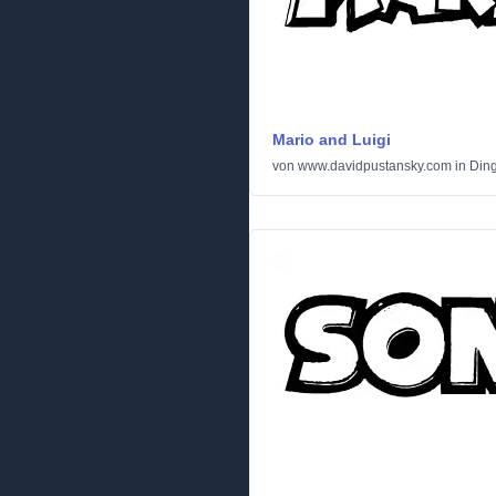
Mario and Luigi
von
www.davidpustansky.com
in
Din