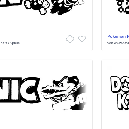
Pokemon P
gbats
/
Spiele
von
www.davi