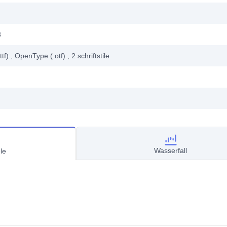
3
ttf)
, OpenType (.otf)
, 2
schriftstile
Wasserfall
le