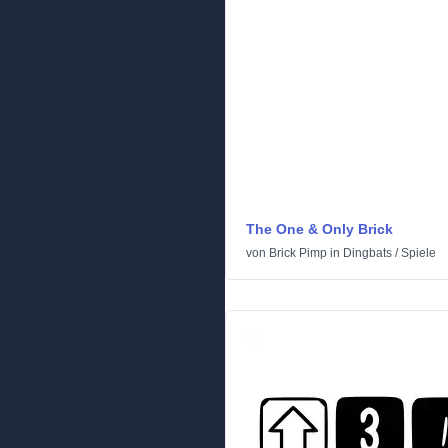
The One & Only Brick
von
Brick Pimp
in
Dingbats
/
Spiele