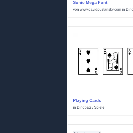
Sonic Mega Font
von
www.davidpustansky.com
in
Din
Playing Cards
in
Dingbats
/
Spiele