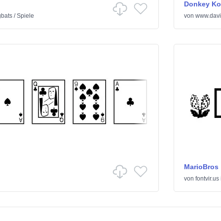
Donkey Ko
gbats
/
Spiele
von
www.davi
MarioBros
von
fontvir.us