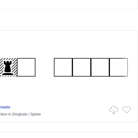
mate
rikov
in
Dingbats
/
Spiele