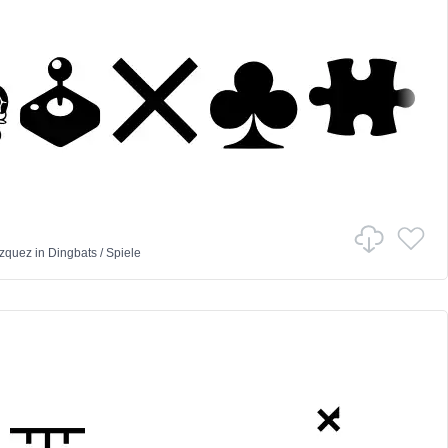
zquez
in
Dingbats
/
Spiele