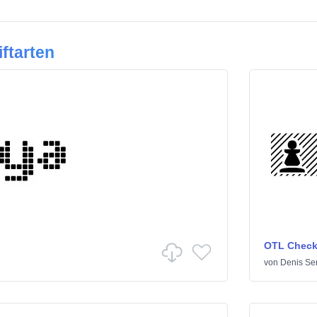
ftarten
OTL Check
von
Denis Se