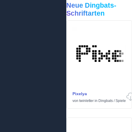
Neue Dingbats-
Schriftarten
Pixelya
von
twinletter
in
Dingbats
/
Spiele