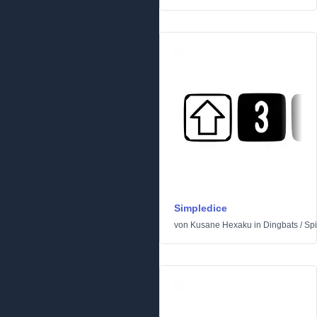
Simpledice
von
Kusane Hexaku
in
Dingbats
/
Spi