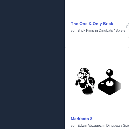
The One & Only Brick
von
Brick Pimp
in
Dingbats
/
Spiele
Markbats 8
von
Edwin Vazquez
in
Dingbats
/
Spi