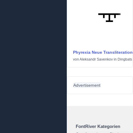
Phyrexia Neue Transliteration
von
Aleksandr Savenkov
in
Dingbats
Advertisement
FontRiver Kategorien