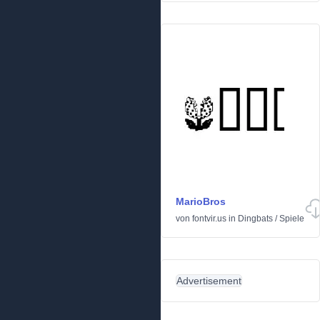
MarioBros
von
fontvir.us
in
Dingbats
/
Spiele
Advertisement