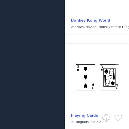
Donkey Kong World
von
www.davidpustansky.com
in
Din
Playing Cards
in
Dingbats
/
Spiele