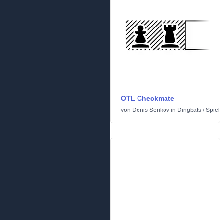
OTL Checkmate
von
Denis Serikov
in
Dingbats
/
Spie