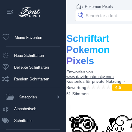
›
Pokemon Pixels
Schriftart
Meine Favoriten
Pokemon
Neue Schriftarten
Pixels
Beliebte Schriftarten
Entworfen von
www.davidpustansky.com
Random Schriftarten
Kostenlos für private Nutzung
Bewertung
4.5
51 Stimmen
Kategorien
Alphabetisch
Schriftstile