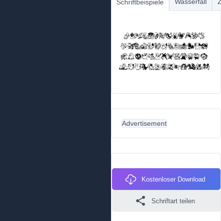
Wasserfall
Z
Schriftbeispiele
Advertisement
Kostenloser Download
Schriftart teilen