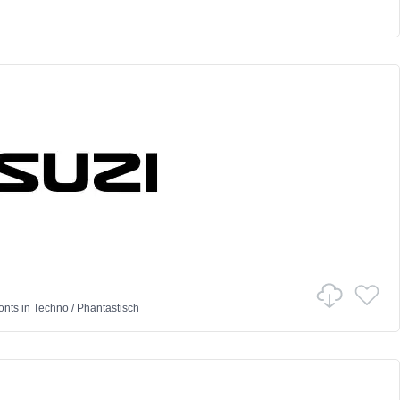
onts
in
Techno
/
Phantastisch