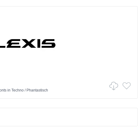
onts
in
Techno
/
Phantastisch