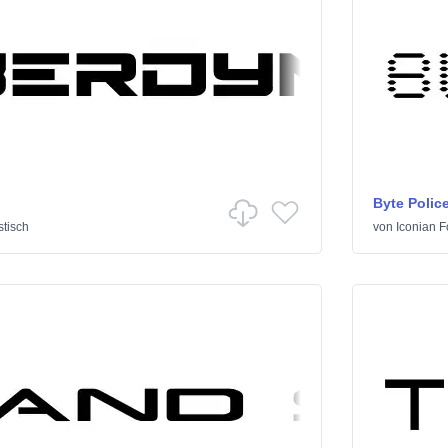
Byte Polic
tisch
von
Iconian F