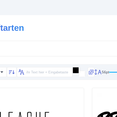
tarten
56pt