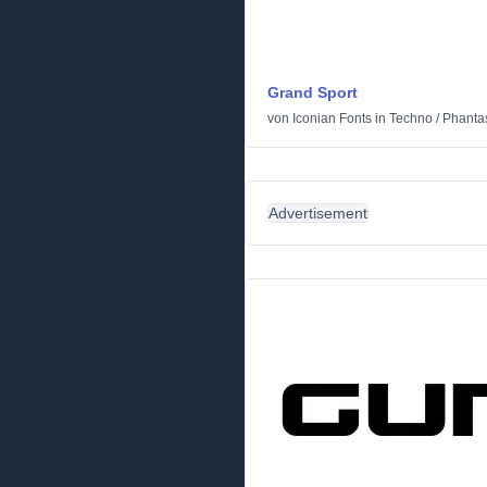
Grand Sport
von
Iconian Fonts
in
Techno
/
Phantas
Advertisement