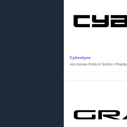
Cyberdyne
von
Iconian Fonts
in
Techno
/
Phantas