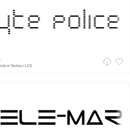
e
onts
in
Techno
/
LCD