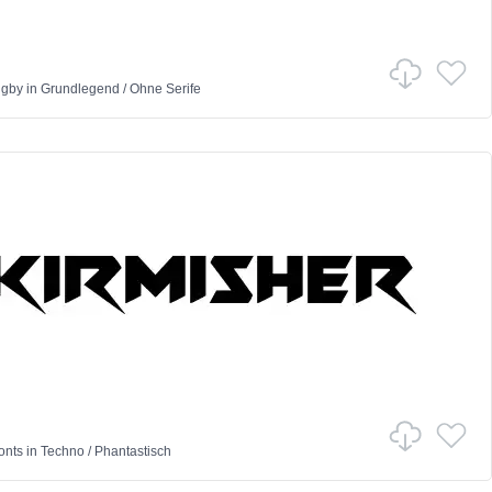
igby
in
Grundlegend
/
Ohne Serife
onts
in
Techno
/
Phantastisch