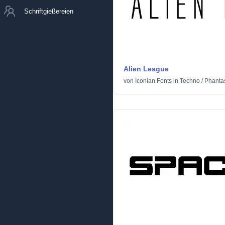
Schriftgießereien
Alien League
von
Iconian Fonts
in
Techno
/
Phantas