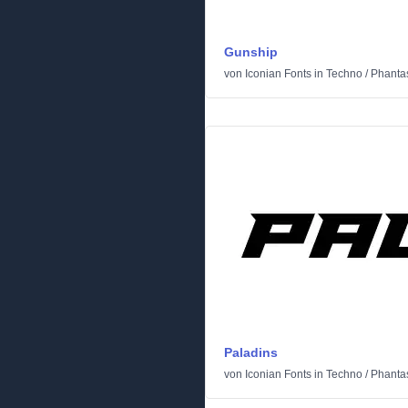
Gunship
von
Iconian Fonts
in
Techno
/
Phantas
Paladins
von
Iconian Fonts
in
Techno
/
Phantas