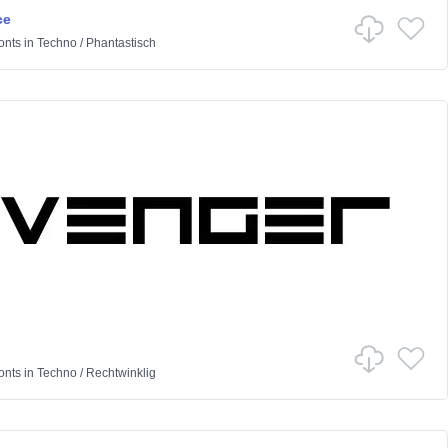
ce
onts
in
Techno
/
Phantastisch
onts
in
Techno
/
Rechtwinklig