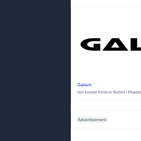
Galant
von
Iconian Fonts
in
Techno
/
Phantas
Advertisement