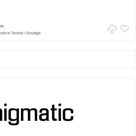
es
onts
in
Techno
/
Sonstige