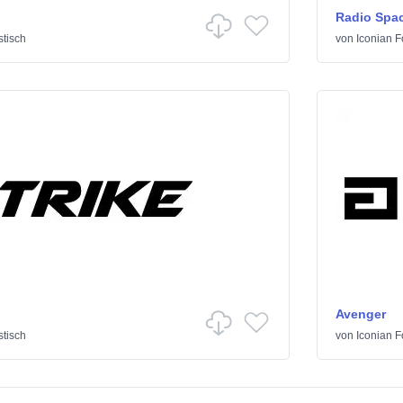
Radio Spa
tisch
von
Iconian F
Avenger
tisch
von
Iconian F