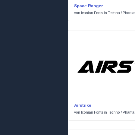
Space Ranger
von
Iconian Fonts
in
Techno
/
Phantas
Airstrike
von
Iconian Fonts
in
Techno
/
Phantas