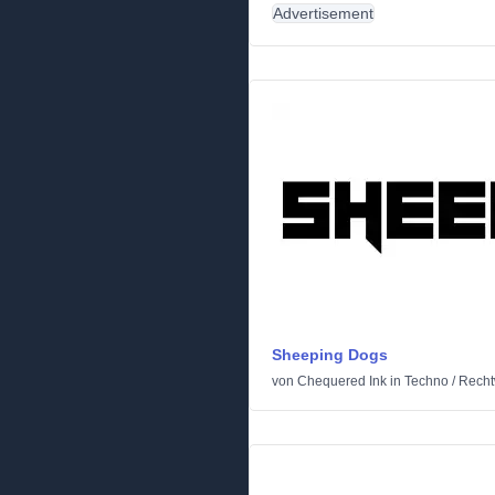
Advertisement
Sheeping Dogs
von
Chequered Ink
in
Techno
/
Recht