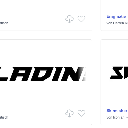
Enigmatic
tisch
von
Darren R
Skirmisher
tisch
von
Iconian F