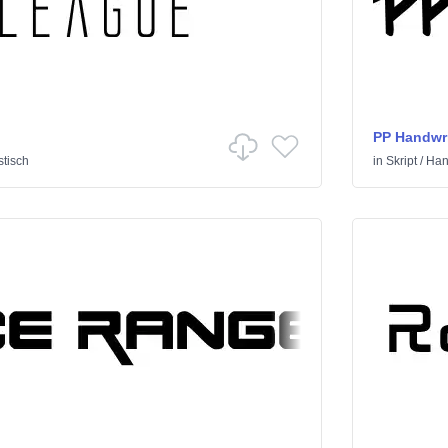
PP Handwri
tisch
in
Skript
/
Han