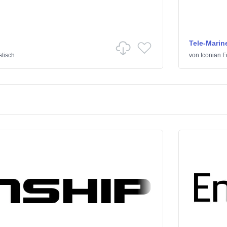
Tele-Marin
tisch
von
Iconian F