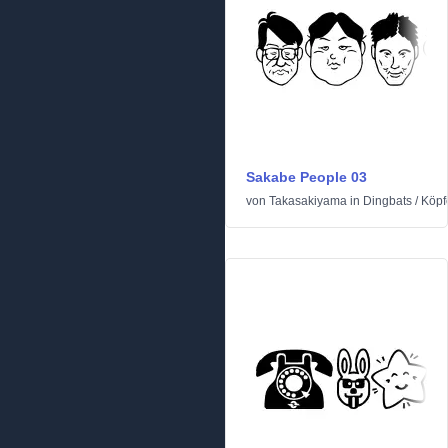
Sakabe People 03
von
Takasakiyama
in
Dingbats
/
Köpf