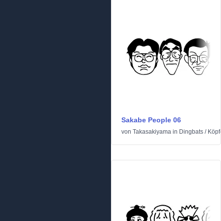
Sakabe People 06
von
Takasakiyama
in
Dingbats
/
Köpf