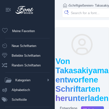
›
Schriftgießereien
›
Takasaki
Meine Favoriten
Neue Schriftarten
Beliebte Schriftarten
Von
Random Schriftarten
Takasakiyama
entworfene
Kategorien
Schriftarten
Alphabetisch
herunterladen
Schriftstile
Entworfene