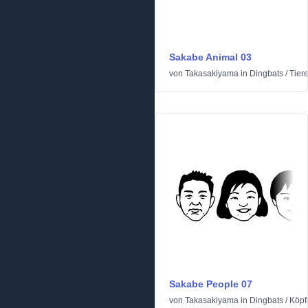
Sakabe Animal 03
von
Takasakiyama
in
Dingbats
/
Tier
Sakabe People 07
von
Takasakiyama
in
Dingbats
/
Köpf