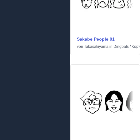
Sakabe People 01
von
Takasakiyama
in
Dingbats
/
Köpf