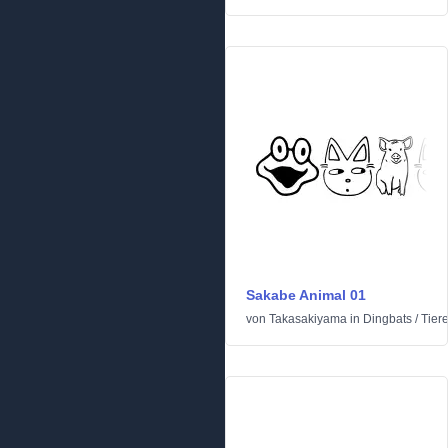
Sakabe Animal 01
von
Takasakiyama
in
Dingbats
/
Tier