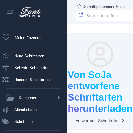
›
Schriftgießereien
›
SoJa
Meine Favoriten
Neue Schriftarten
Beliebte Schriftarten
Von SoJa
Random Schriftarten
entworfene
Schriftarten
Kategorien
herunterladen
Alphabetisch
Entworfene Schriftarten: 3
Schriftstile