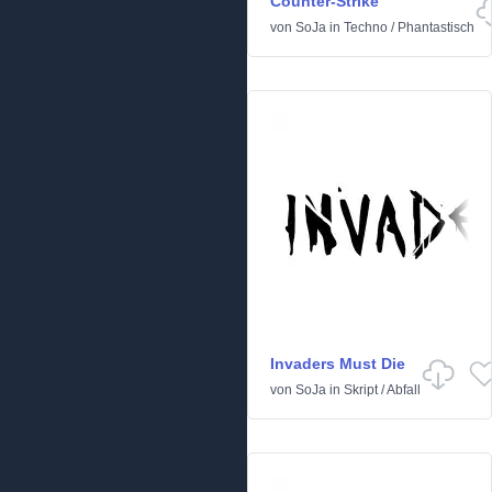
Counter-Strike
von
SoJa
in
Techno
/
Phantastisch
Invaders Must Die
von
SoJa
in
Skript
/
Abfall