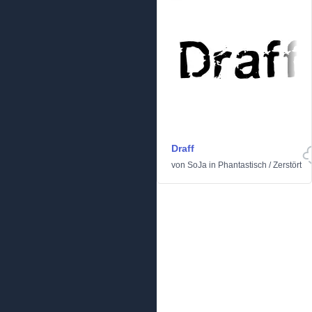
Draff
von
SoJa
in
Phantastisch
/
Zerstört