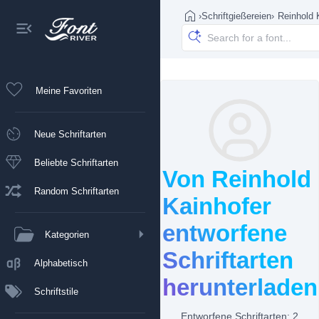
›
Schriftgießereien
›
Reinhold 
Meine Favoriten
Neue Schriftarten
Beliebte Schriftarten
Von Reinhold
Random Schriftarten
Kainhofer
entworfene
Kategorien
Schriftarten
Alphabetisch
herunterladen
Schriftstile
Entworfene Schriftarten: 2