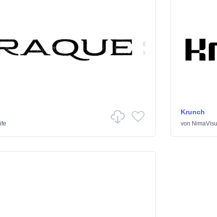
Krunch
ife
von
NimaVisu