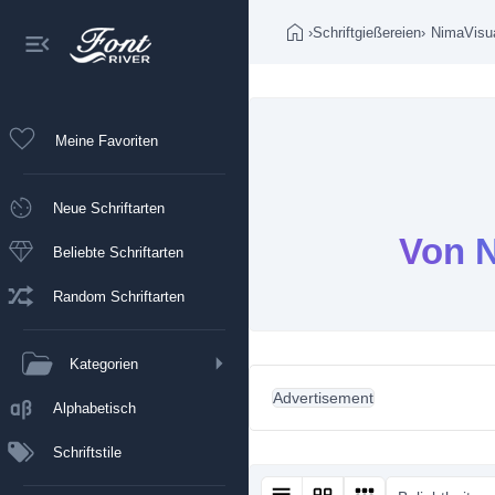
›
Schriftgießereien
›
NimaVisu
Meine Favoriten
Neue Schriftarten
Von N
Beliebte Schriftarten
Random Schriftarten
Kategorien
Advertisement
Alphabetisch
Schriftstile