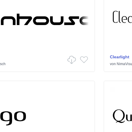
Clearlight
isch
von
NimaVisu