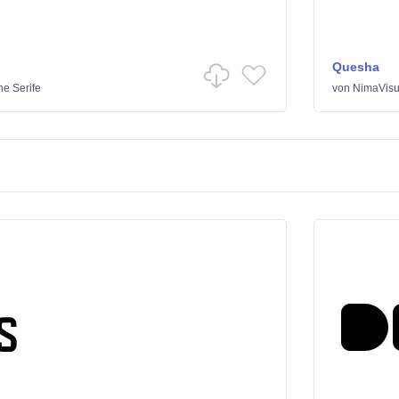
Quesha
e Serife
von
NimaVisu