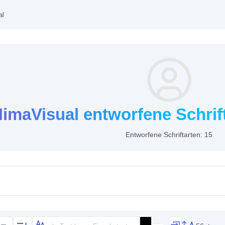
al
imaVisual entworfene Schrif
Entworfene Schriftarten: 15