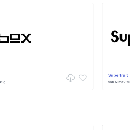
Superfruit
klig
von
NimaVisu