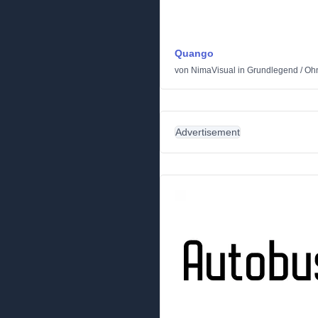
Quango
von
NimaVisual
in
Grundlegend
/
Ohn
Advertisement