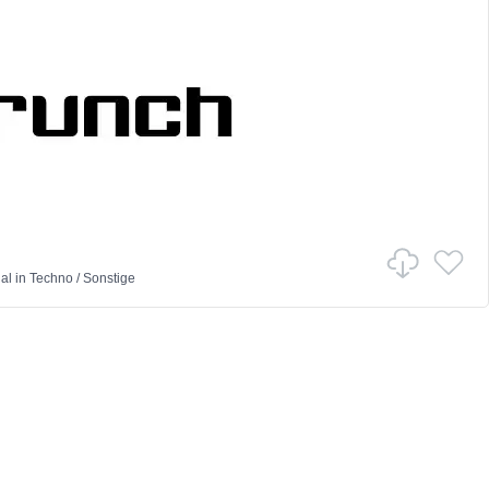
al
in
Techno
/
Sonstige