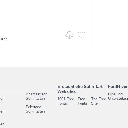
stige
Erstaunliche Schriftart-
FontRiver
Websites
Phantastisch
Hilfe und
ten
Schriftarten
Unterstützu
1001 Free
Free
The Free
Fonts
Fonts
Site
Feiertage
ten
Schriftarten
ten