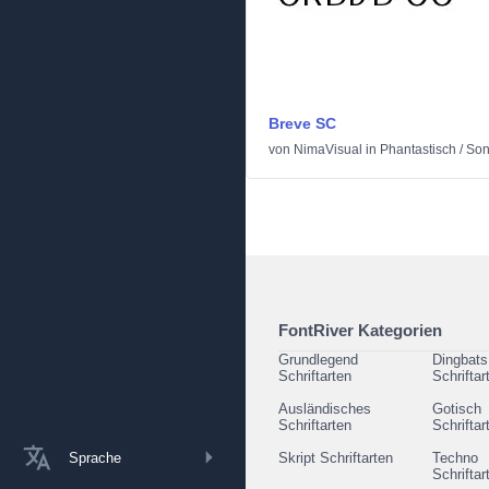
Breve SC
von
NimaVisual
in
Phantastisch
/
Son
FontRiver Kategorien
Grundlegend
Dingbats
Schriftarten
Schriftar
Ausländisches
Gotisch
Schriftarten
Schriftar
Sprache
Skript Schriftarten
Techno
Schriftar