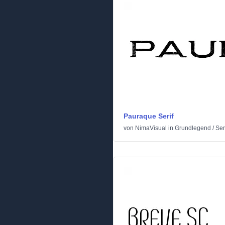
Pauraque Serif
von
NimaVisual
in
Grundlegend
/
Ser