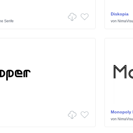
Diskopia
e Serife
von
NimaVisu
Monopoly I
von
NimaVisu