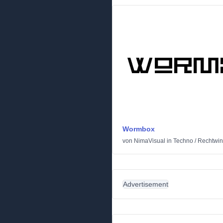
Wormbox
von
NimaVisual
in
Techno
/
Rechtwin
Advertisement