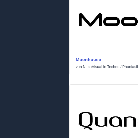
Moonhouse
von
NimaVisual
in
Techno
/
Phantast