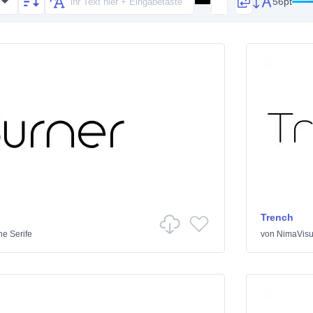
56pt
Trench
e Serife
von
NimaVisu