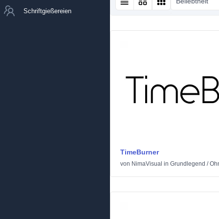
Beliebtheit
Schriftgießereien
TimeBurner
von
NimaVisual
in
Grundlegend
/
Ohn