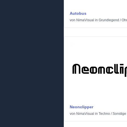
Autobus
von
NimaVisual
in
Grundlegend
/
Ohn
Neonclipper
von
NimaVisual
in
Techno
/
Sonstige