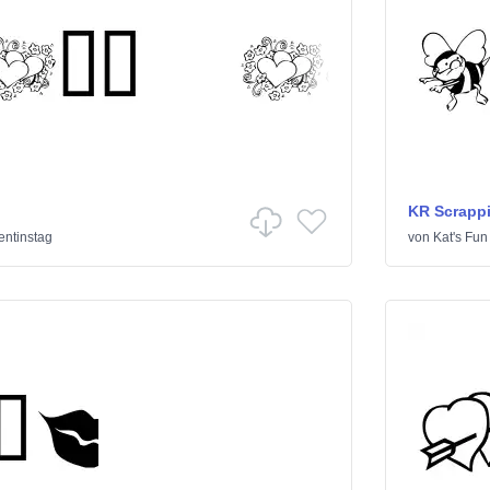
KR Scrappi
entinstag
von
Kat's Fun