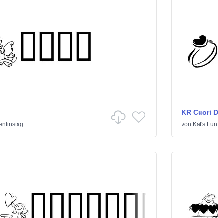
KR Cuori Di
entinstag
von
Kat's Fun