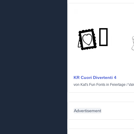
KR Cuori Divertenti 4
von
Kat's Fun Fonts
in
Feiertage
/
Val
Advertisement