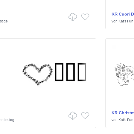
KR Cuori Di
stige
von
Kat's Fun
KR Christm
entinstag
von
Kat's Fun