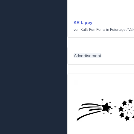
KR Lippy
von
Kat's Fun Fonts
in
Feiertage
/
Val
Advertisement