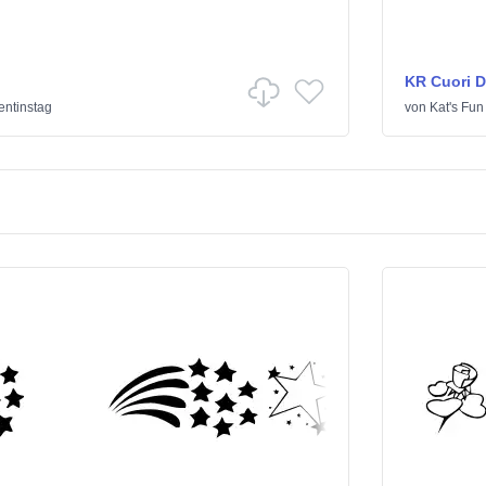
KR Cuori Di
entinstag
von
Kat's Fun