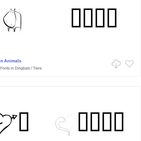
n Animals
 Fonts
in
Dingbats
/
Tiere