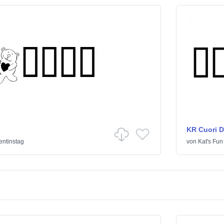
KR Cuori Di
entinstag
von
Kat's Fun