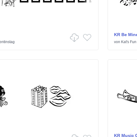
KR Be Min
entinstag
von
Kat's Fun
KR Music 