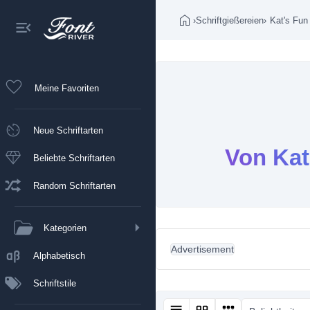
›
Schriftgießereien
›
Kat's Fun
Meine Favoriten
Neue Schriftarten
Von Kat
Beliebte Schriftarten
Random Schriftarten
Kategorien
Advertisement
Alphabetisch
Schriftstile