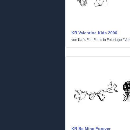
KR Valentine Kids 2006
von
Kat's Fun Fonts
in
Feiertage
/
Val
KR Be Mine Forever