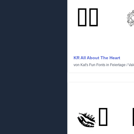
KR All About The Heart
von
Kat's Fun Fonts
in
Feiertage
/
Val