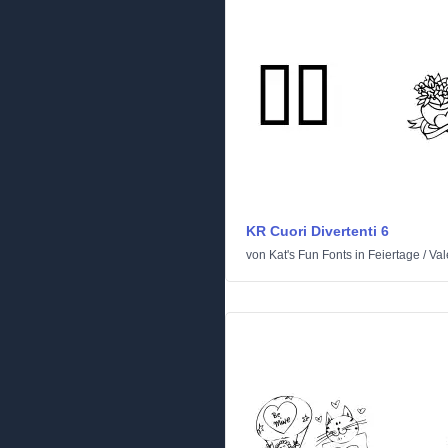
KR Cuori Divertenti 6
von
Kat's Fun Fonts
in
Feiertage
/
Val