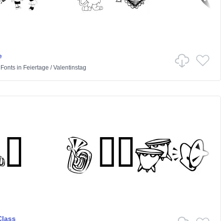
e
 Fonts
in
Feiertage
/
Valentinstag
Class