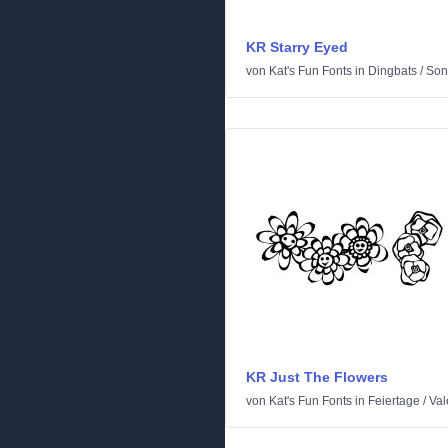
KR Starry Eyed
von
Kat's Fun Fonts
in
Dingbats
/
Son
KR Just The Flowers
von
Kat's Fun Fonts
in
Feiertage
/
Val