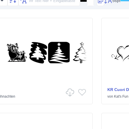
56pt
KR Cuori Di
ihnachten
von
Kat's Fun