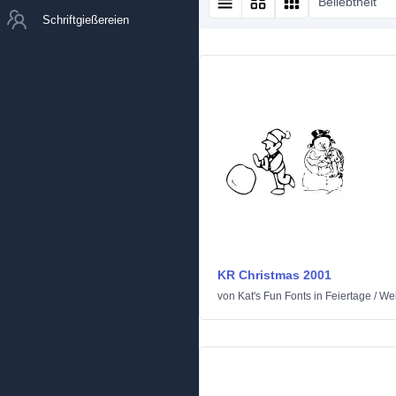
Beliebtheit
Schriftgießereien
KR Christmas 2001
von
Kat's Fun Fonts
in
Feiertage
/
We