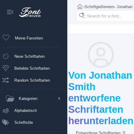
›
Schriftgießereien
›
Jonathan
Meine Favoriten
Neue Schriftarten
Beliebte Schriftarten
Von Jonathan
Random Schriftarten
Smith
entworfene
Kategorien
Schriftarten
Alphabetisch
herunterladen
Schriftstile
Entworfene Schriftarten: 5