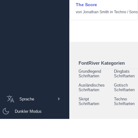
The Score
von
Jonathan Smith
in
Techno
/
Sons
FontRiver Kategorien
Grundlegend
Dingbats
Schriftarten
Schriftarten
Ausländisches
Gotisch
Schriftarten
Schriftarten
Sprache
Skript
Techno
Schriftarten
Schriftarten
Dunkler Modus