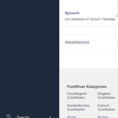
Spinach
von
Jelloween
in
Techno
/
Sonstige
Advertisement
FontRiver Kategorien
Grundlegend
Dingbats
Schriftarten
Schriftarten
Ausländisches
Gotisch
Schriftarten
Schriftarten
Sprache
Skript
Techno