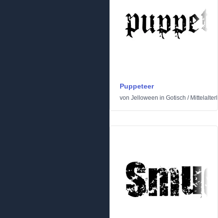
Puppeteer
von
Jelloween
in
Gotisch
/
Mittelalter