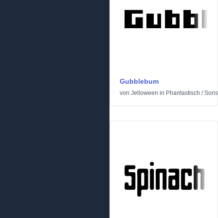
Gubblebum
von
Jelloween
in
Phantastisch
/
Sons