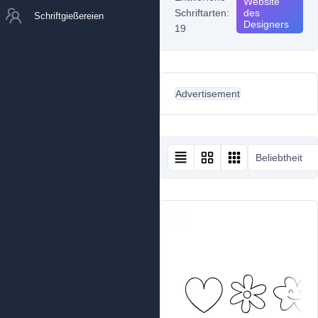
Website
Schriftarten:
des
Schriftgießereien
Designers
19
Advertisement
Beliebtheit