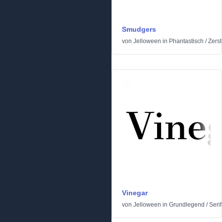
Smudgers
von
Jelloween
in
Phantastisch
/
Zerst
Vinegar
von
Jelloween
in
Grundlegend
/
Seri