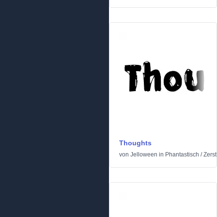
Thoughts
von
Jelloween
in
Phantastisch
/
Zerst