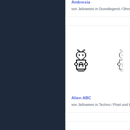
Ambrosia
von
Jelloween
in
Grundlegend
/
Ohne
Alien ABC
von
Jelloween
in
Techno
/
Pixel und 