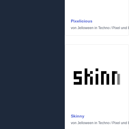
Pixelicious
von
Jelloween
in
Techno
/
Pixel und 
Skinny
von
Jelloween
in
Techno
/
Pixel und 