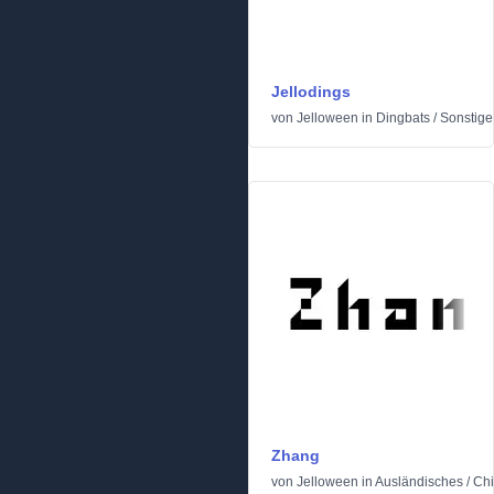
Jellodings
von
Jelloween
in
Dingbats
/
Sonstige
Zhang
von
Jelloween
in
Ausländisches
/
Chi