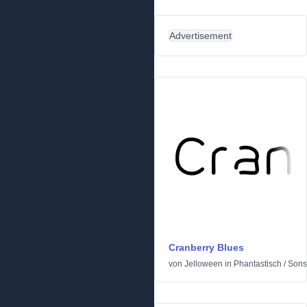
Advertisement
Cranberry Blues
von
Jelloween
in
Phantastisch
/
Sons