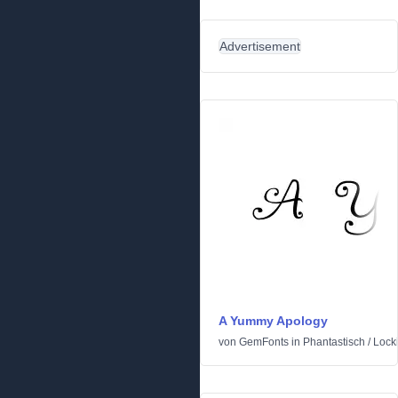
Advertisement
A Yummy Apology
von
GemFonts
in
Phantastisch
/
Lock