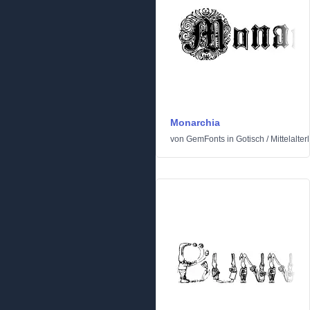
Monarchia
von
GemFonts
in
Gotisch
/
Mittelalter