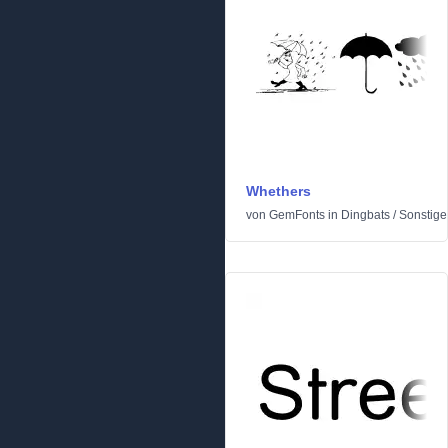
Whethers
von
GemFonts
in
Dingbats
/
Sonstige