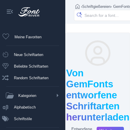
›
Schriftgießereien
›
GemFont
Meine Favoriten
Neue Schriftarten
Beliebte Schriftarten
Von
Random Schriftarten
GemFonts
entworfene
Kategorien
Schriftarten
Alphabetisch
herunterladen
Schriftstile
Entworfene