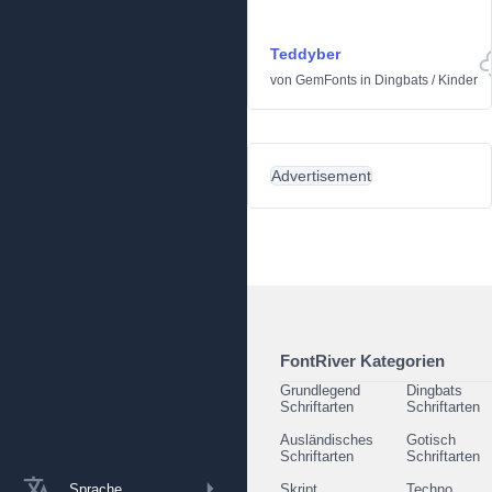
Teddyber
von
GemFonts
in
Dingbats
/
Kinder
Advertisement
FontRiver Kategorien
Grundlegend
Dingbats
Schriftarten
Schriftarten
Ausländisches
Gotisch
Schriftarten
Schriftarten
Sprache
Skript
Techno