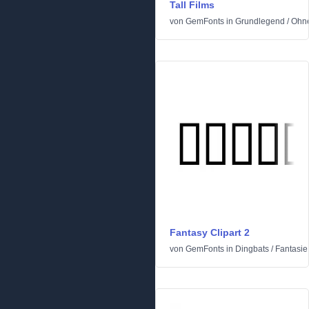
Tall Films
von
GemFonts
in
Grundlegend
/
Ohne
Fantasy Clipart 2
von
GemFonts
in
Dingbats
/
Fantasie