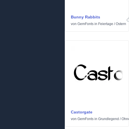
Bunny Rabbits
von
GemFonts
in
Feiertage
/
Ostern
Castorgate
von
GemFonts
in
Grundlegend
/
Ohne