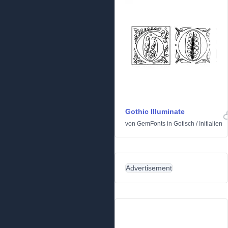
Gothic Illuminate
von
GemFonts
in
Gotisch
/
Initialien
Advertisement