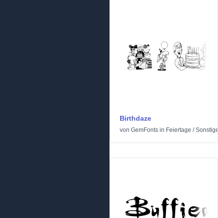
Birthdaze
von
GemFonts
in
Feiertage
/
Sonstig