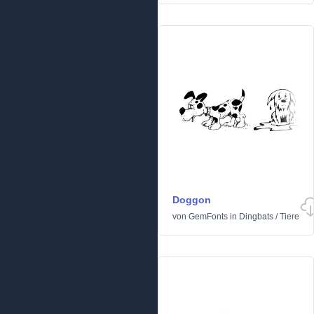
Doggon
von
GemFonts
in
Dingbats
/
Tiere