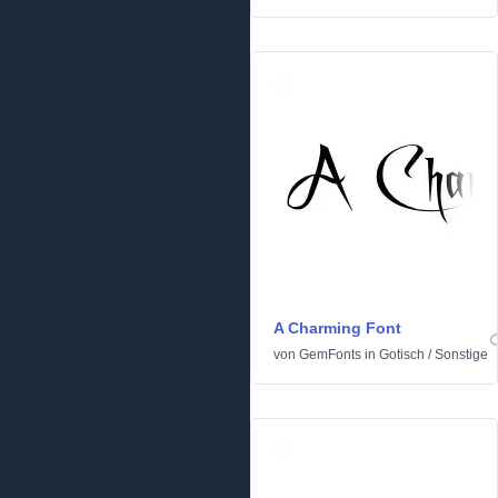
A Charming Font
von
GemFonts
in
Gotisch
/
Sonstige