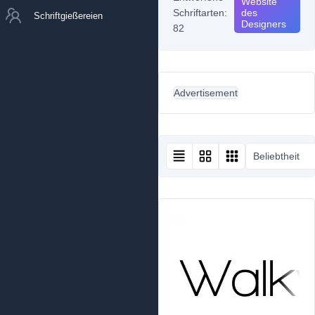
Website
Schriftarten:
des
Schriftgießereien
Designers
82
Advertisement
Beliebtheit