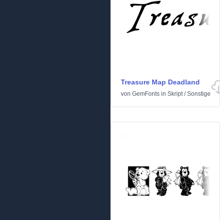
Treasure Map Deadland
von
GemFonts
in
Skript
/
Sonstige