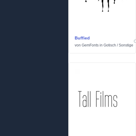
Buffied
von
GemFonts
in
Gotisch
/
Sonstige