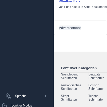
Whether Fark
von
Edric Studio
in
Skript
/
Kaligraph
Advertisement
FontRiver Kategorien
Grundlegend
Dingbats
Schriftarten
Schriftarten
Ausländisches
Gotisch
Schriftarten
Schriftarten
Sprache
Skript
Techno
Schriftarten
Schriftarten
Dunkler Modus