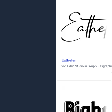
Eathelyn
von
Edric Studio
in
Skript
/
Kaligraph