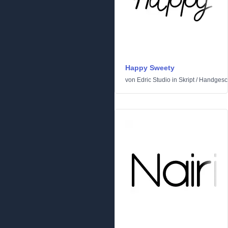
Happy Sweety
von
Edric Studio
in
Skript
/
Handgesc