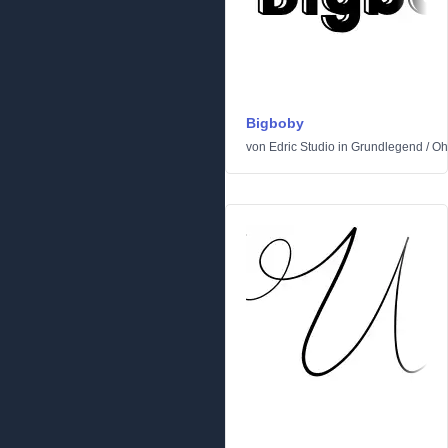
Bigboby
von
Edric Studio
in
Grundlegend
/
Oh