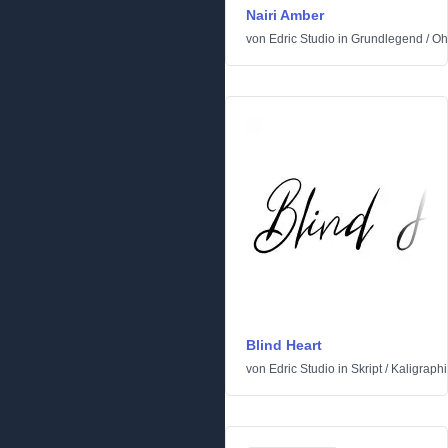
Nairi Amber
von
Edric Studio
in
Grundlegend
/
Oh
Blind Heart
von
Edric Studio
in
Skript
/
Kaligraph