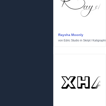
Raysha Moonly
von
Edric Studio
in
Skript
/
Kaligraph