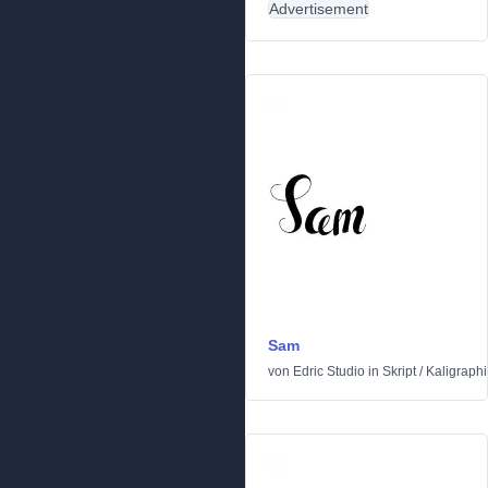
Advertisement
Sam
von
Edric Studio
in
Skript
/
Kaligraph