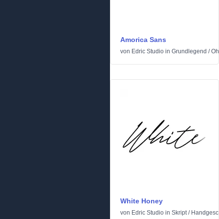
Amorica Sans
von
Edric Studio
in
Grundlegend
/
Oh
White Honey
von
Edric Studio
in
Skript
/
Handgesc