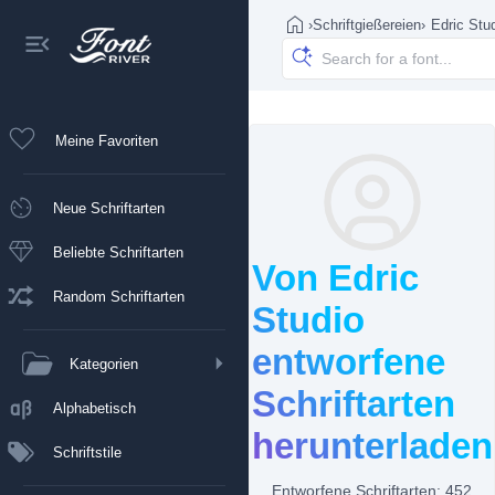
›
Schriftgießereien
›
Edric Stu
Meine Favoriten
Neue Schriftarten
Beliebte Schriftarten
Von Edric
Random Schriftarten
Studio
entworfene
Kategorien
Schriftarten
Alphabetisch
herunterladen
Schriftstile
Entworfene Schriftarten: 452