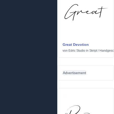
Great Devotion
von
Edric Studio
in
Skript
/
Handgesc
Advertisement