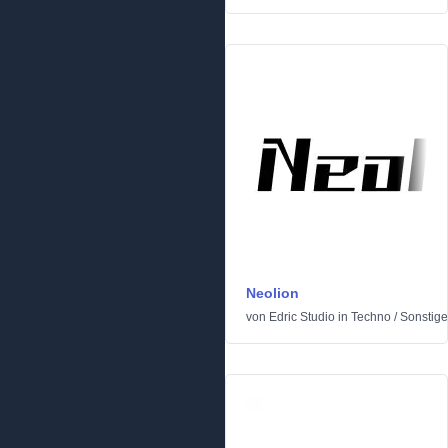
Neolion
von
Edric Studio
in
Techno
/
Sonstige