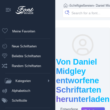
›
Schriftgießereien
›
Daniel Mi
Meine Favoriten
Neue Schriftarten
Beliebte Schriftarten
Von Daniel
Random Schriftarten
Midgley
entworfene
Kategorien
Schriftarten
Alphabetisch
herunterladen
Schriftstile
Entworfene