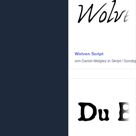
Wolven Script
von
Daniel Midgley
in
Skript
/
Sonsti