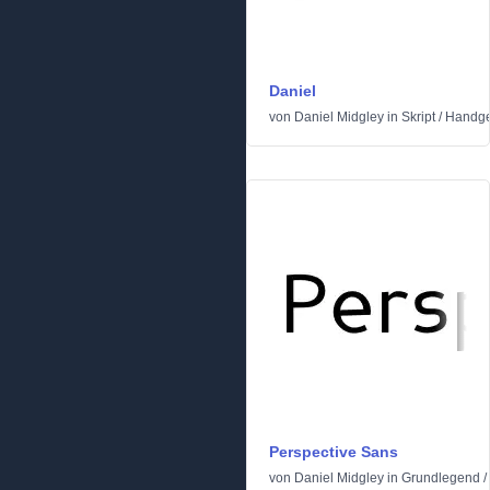
Daniel
von
Daniel Midgley
in
Skript
/
Handge
Perspective Sans
von
Daniel Midgley
in
Grundlegend
/