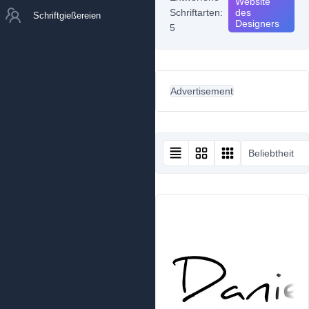
Website
Schriftarten:
des
Schriftgießereien
Designers
5
Advertisement
Beliebtheit