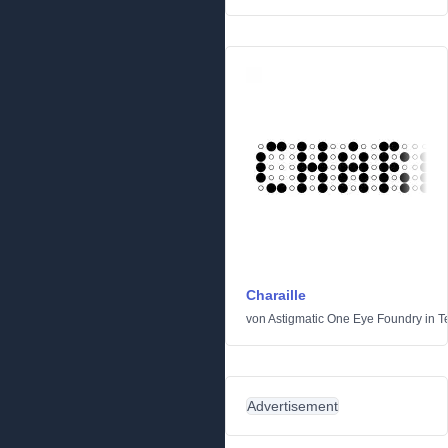
Charaille
von
Astigmatic One Eye Foundry
in
T
Advertisement