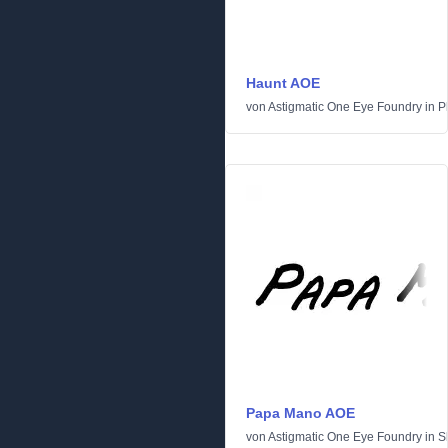
Haunt AOE
von
Astigmatic One Eye Foundry
in
P
Papa Mano AOE
von
Astigmatic One Eye Foundry
in
S