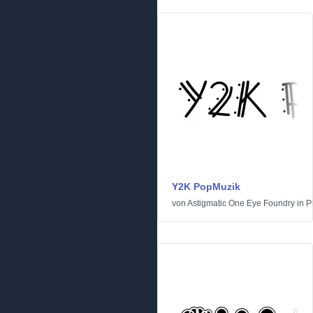
Y2K PopMuzik
von
Astigmatic One Eye Foundry
in
P