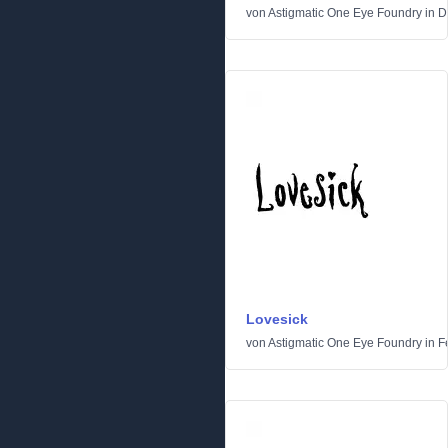
von
Astigmatic One Eye Foundry
in
D
Lovesick
von
Astigmatic One Eye Foundry
in
F