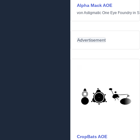
Alpha Mack AOE
von
Astigmatic One Eye Foundry
in
S
Advertisement
CropBats AOE