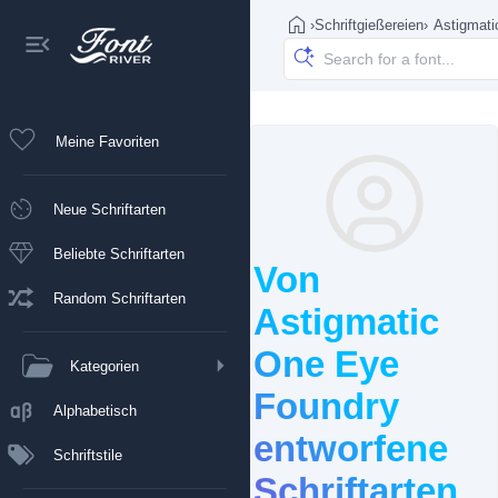
›
Schriftgießereien
›
Astigmat
Meine Favoriten
Neue Schriftarten
Beliebte Schriftarten
Von
Random Schriftarten
Astigmatic
One Eye
Kategorien
Foundry
Alphabetisch
entworfene
Schriftstile
Schriftarten