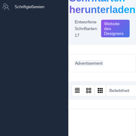
herunterladen
Schriftgießereien
Entworfene
Website
Schriftarten:
des
Designers
17
Advertisement
Beliebtheit