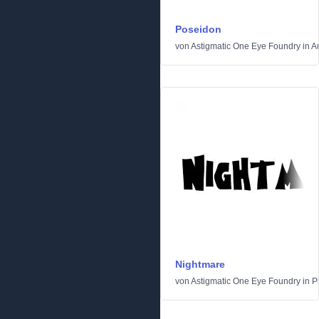
Poseidon
von
Astigmatic One Eye Foundry
in
A
Nightmare
von
Astigmatic One Eye Foundry
in
P