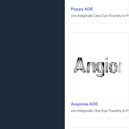
Poppy AOE
von
Astigmatic One Eye Foundry
in
P
Angioma AOE
von
Astigmatic One Eye Foundry
in
P