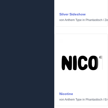
Silver Sideshow
von
Anthem Type
in
Phantastisch
/
Ze
Nicotine
von
Anthem Type
in
Phantastisch
/
Er