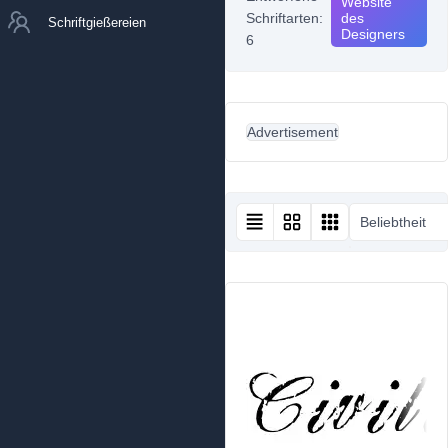
Website
Schriftarten:
des
Schriftgießereien
Designers
6
Advertisement
Beliebtheit