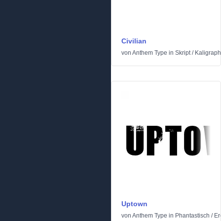
Civilian
von
Anthem Type
in
Skript
/
Kaligraph
Uptown
von
Anthem Type
in
Phantastisch
/
Er