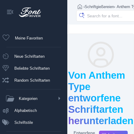
›
Schriftgießereien
›
Anthem T
Meine Favoriten
Neue Schriftarten
Beliebte Schriftarten
Von Anthem
Random Schriftarten
Type
entworfene
Kategorien
Schriftarten
Alphabetisch
herunterladen
Schriftstile
Entworfene